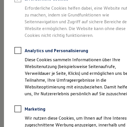
Reifenpakete
Leasing
Erforderliche Cookies helfen dabei, eine Website nu
Leasing-Angebote
zu machen, indem sie Grundfunktionen wie
Größer. Entspannter.
Gebrauchtwagen Leasing
Seitennavigation und Zugriff auf sichere Bereiche de
Junge Gebrauchtwagen-Leasing
Elektroauto Leasing
Website ermöglichen. Die Website kann ohne diese
Reichweiter.
Der ID.7.
Kleinwagen-Leasing
Cookies nicht richtig funktionieren.
Leasing ohne Anzahlung
Finanzierung
Autokredit mit Schlussrate
Analytics und Personalisierung
Versicherungen und Garantien
Kfz-Versicherung
Diese Cookies sammeln Informationen über Ihre
Restschuldversicherungen
Websitenutzung (beispielsweise Seitenaufrufe,
Garantien
Verweildauer je Seite, Klicks) und ermöglichen uns b
Wartungsverträge
Geschäftskunden
Teilnahme, Ihre Umfrageergebnisse in die
Professional Class bei Volkswagen
Websiteoptimierung mit einzubeziehen. Damit helfe
Großkunden
uns, Ihr Nutzererlebnis persönlich auf Sie zuzuschne
Behörden
(
Impressum & Rechtliches
)
Direktkunden
Sonderfahrzeuge
Marketing
Anpfiff zum Gewinn
Elektromobilität
Wir nutzen diese Cookies, um Ihnen auf Ihre Intere
Elektroautos
zugeschnittene Werbung anzuzeigen, innerhalb und
ID. Tutorials