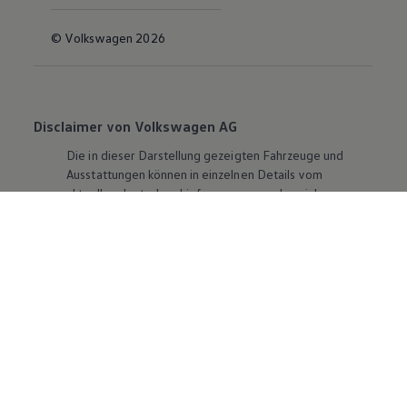
© Volkswagen 2026
Disclaimer von Volkswagen AG
Die in dieser Darstellung gezeigten Fahrzeuge und
Ausstattungen können in einzelnen Details vom
aktuellen deutschen Lieferprogramm abweichen.
Abgebildet sind teilweise Sonderausstattungen der
Fahrzeuge gegen Mehrpreis.
Bitte beachten Sie auch unseren Konfigurator für eine
Übersicht der aktuell verfügbaren Modelle und
Ausstattungen.
Die angegebenen Verbrauchs- und Emissionswerte
beziehen sich nicht auf ein einzelnes Fahrzeug und sind
nicht Bestandteil des Angebots, sondern dienen allein
Vergleichszwecken zwischen den verschiedenen
Fahrzeugtypen. Zusatzausstattungen und
Zubehör