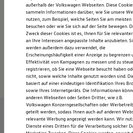
Elektrofahrzeugkonzepte
außerhalb der Volkswagen Webseiten. Diese Cookie
Probefahrt vereinbaren
ID. EVERY1
sammeln Informationen darüber, wie Sie unsere We
Reichweite
nutzen, zum Beispiel, welche Seiten Sie am meisten
Reichweite der ID. Modelle
Reichweite im Winter
besuchen oder wie Sie sich auf der Seite bewegen. D
Rekuperation
Zweck dieser Cookies ist es, Ihnen für Sie relevante
Laden
an Ihre Interessen angepasste Inhalte anzubieten. S
Fahrzeugangebot anfordern
Laden unterwegs
Laden Zuhause
werden außerdem dazu verwendet, die
Ladestationen finden
Erscheinungshäufigkeit einer Anzeige zu begrenzen 
Ladezeitensimulator
Effektivität von Kampagnen zu messen und zu steue
Batterie
Sicherheit
registrieren, ob Sie eine Webseite besucht haben od
Garantie und Lebensdauer
Serviceanfrage stellen
nicht, sowie welche Inhalte genutzt worden sind. Di
Nachhaltigkeit
basiert auf einer eindeutigen Identifikation Ihres B
Technologie
Kosten und Kauf
sowie Ihres Internetgeräts. Die Informationen kön
Verbrauchskosten
anderen Webseiten oder Seiten Dritter, wie z.B.
Kaufoptionen
Volkswagen Konzerngesellschaften oder Werbetrei
E-Auto-Förderung
Software und Konnektivität
geteilt werden, sodass Ihnen auch auf anderen Web
Die ID. Software 6
relevante Werbung angezeigt werden kann. Wir nut
ID. Software Versionen und Updates
Dienste eines Dritten für die Verarbeitung solcher D
Digitale Extras
Schnittstellen zu Ihrem ID.