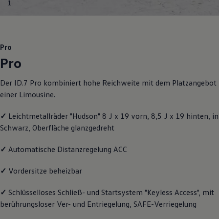
1
Motorenöl und Flüssigkeiten
Räder und Reifen
Pannen- und Unfallhilfe
Economy Service
Volkswagen Teile
Pro
Zubehör
Pro
Modellspezifisches Zubehör
Schutz und Pflege
Transport
Der ID.7 Pro kombiniert hohe Reichweite mit dem Platzangebot
Entertainment und Elektronik
einer Limousine.
Individualisieren
Wallbox und Ladekabel
Digitale Extras
✓
Leichtmetallräder "Hudson" 8 J x 19 vorn, 8,5 J x 19 hinten, in
Dienste für Ihr Modell finden
Schwarz, Oberfläche glanzgedreht
Volkswagen Apps, Login und Shop
Handy und Fahrzeug verbinden
Updates für Software, Karten und Radio
✓
Automatische Distanzregelung ACC
Über Ihr Auto
Vorgängermodelle
✓
Vordersitze beheizbar
Kundeninformationen
Volkswagen Kundenbetreuung
✓
Schlüsselloses Schließ- und Startsystem "Keyless Access", mit
Warn- und Kontrollleuchten
Assistenzsysteme
berührungsloser Ver- und Entriegelung, SAFE-Verriegelung
Digitale Betriebsanleitung
Live Beratung