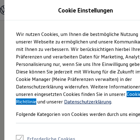
Modelle und Konfigurator
Cookie Einstellungen
Konfigurator
Modelle vergleichen
Konfiguration laden
Zum
Zum
Autosuche
Wir nutzen Cookies, um Ihnen die bestmögliche Nutzung
Hauptinhalt
Footer
Elektroautos
springen
springen
unserer Webseite zu ermöglichen und unsere Kommunika
ENERGY Sondermodelle
Nutzfahrzeuge
mit Ihnen zu verbessern. Wir berücksichtigen hierbei Ihr
SUV und CUV
Präferenzen und verarbeiten Daten für Marketing, Analyt
Familienautos
Personalisierung nur, wenn Sie uns Ihre Einwilligung gebe
Kombis
Kompaktwagen
Diese können Sie jederzeit mit Wirkung für die Zukunft i
Sportwagen
Cookie Manager (Meine Präferenzen verwalten) in der
Schnell verfügbare Fahrzeuge
Angebote und Produkte
Datenschutzerklärung widerrufen. Weitere Informatione
Aktuelle Angebote
unseren eingesetzten Cookies finden Sie in unserer
Cooki
E-Auto-Förderung
Richtlinie
und unserer
Datenschutzerklärung
.
Volkswagen Marktplatz
Die ENERGY Sondermodelle
Folgende Kategorien von Cookies werden durch uns einge
Junge Gebrauchtwagen und Gebrauchtwagen
Volkswagen Zertifizierte Gebrauchtwagen
Elektromobilität bei Gebrauchtwagen
Zubehör- und Serviceangebote
Saisonangebote
Erforderliche Cookies