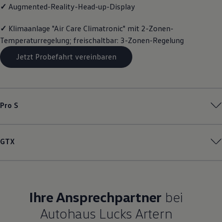
✓
Augmented-Reality-Head-up-Display
Magazin
Lifestyle
Transport
✓
Klimaanlage "Air Care Climatronic" mit 2-Zonen-
Familie
Temperaturregelung; freischaltbar: 3-Zonen-Regelung
Elektromobilität
Volkswagen R
Jetzt Probefahrt vereinbaren
Pannen- und Unfallhilfe
Volkswagen Kundenbetreuung
Pro S
GTX
Ihre Ansprechpartner
bei
Autohaus Lucks Artern