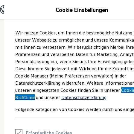
Modelle und Konfigurator
Cookie Einstellungen
Konfigurator
Modelle vergleichen
Konfiguration laden
Zum
Zum
Autosuche
Wir nutzen Cookies, um Ihnen die bestmögliche Nutzung
Hauptinhalt
Footer
Elektroautos
springen
springen
unserer Webseite zu ermöglichen und unsere Kommunika
ENERGY Sondermodelle
Nutzfahrzeuge
mit Ihnen zu verbessern. Wir berücksichtigen hierbei Ihr
SUV und CUV
Präferenzen und verarbeiten Daten für Marketing, Analyt
Familienautos
Personalisierung nur, wenn Sie uns Ihre Einwilligung gebe
Kombis
Kompaktwagen
Diese können Sie jederzeit mit Wirkung für die Zukunft i
Sportwagen
Cookie Manager (Meine Präferenzen verwalten) in der
Schnell verfügbare Fahrzeuge
Angebote und Produkte
Datenschutzerklärung widerrufen. Weitere Informatione
Aktuelle Angebote
unseren eingesetzten Cookies finden Sie in unserer
Cooki
E-Auto-Förderung
Richtlinie
und unserer
Datenschutzerklärung
.
Volkswagen Marktplatz
Die ENERGY Sondermodelle
Folgende Kategorien von Cookies werden durch uns einge
Junge Gebrauchtwagen und Gebrauchtwagen
Volkswagen Zertifizierte Gebrauchtwagen
Elektromobilität bei Gebrauchtwagen
Zubehör- und Serviceangebote
Saisonangebote
Erforderliche Cookies