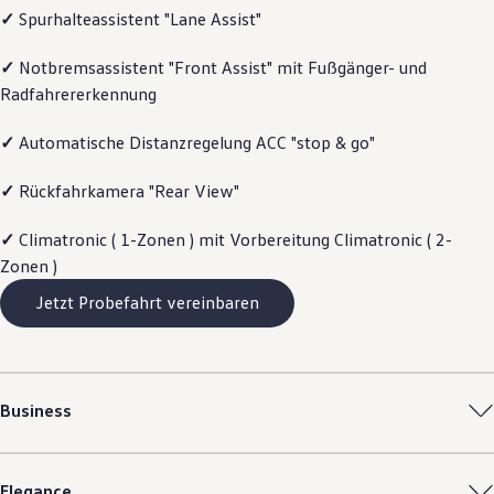
✓
Spurhalteassistent "Lane Assist"
Magazin
Lifestyle
Transport
✓
Notbremsassistent "Front Assist" mit Fußgänger- und
Familie
Radfahrererkennung
Elektromobilität
Volkswagen R
Pannen- und Unfallhilfe
✓
Automatische Distanzregelung ACC "stop & go"
Volkswagen Kundenbetreuung
✓
Rückfahrkamera "Rear View"
✓
Climatronic ( 1-Zonen ) mit Vorbereitung Climatronic ( 2-
Zonen )
Jetzt Probefahrt vereinbaren
Business
Elegance