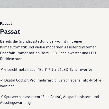
Motorenöl und Flüssigkeiten
Räder und Reifen
Pannen- und Unfallhilfe
Economy Service
Volkswagen Teile
Passat
Zubehör
Passat
Modellspezifisches Zubehör
Schutz und Pflege
Transport
Bereits die Grundausstattung verwöhnt mit einer
Entertainment und Elektronik
Klimaautomatik und vielen modernen Assistenzsystemen.
Individualisieren
Wallbox und Ladekabel
Ebenfalls immer mit an Bord: LED-Scheinwerfer und LED-
Digitale Extras
Rückleuchten.
Dienste für Ihr Modell finden
Volkswagen Apps, Login und Shop
✓
4 Leichtmetallräder "Bari" 7 J x 16LED-Scheinwerfer
Handy und Fahrzeug verbinden
Updates für Software, Karten und Radio
Über Ihr Auto
✓
Digital Cockpit Pro, mehrfarbig, verschiedene Info-Profile
Vorgängermodelle
wählbar
Kundeninformationen
Volkswagen Kundenbetreuung
Warn- und Kontrollleuchten
✓
Spurwechselassistent "Side Assist", Ausparkassistent und
Assistenzsysteme
Ausstiegswarnung
Digitale Betriebsanleitung
Live Beratung