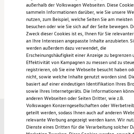
Elektrofahrzeugkonzepte
außerhalb der Volkswagen Webseiten. Diese Cookie
Probefahrt vereinbaren
ID. EVERY1
sammeln Informationen darüber, wie Sie unsere We
Reichweite
nutzen, zum Beispiel, welche Seiten Sie am meisten
Reichweite der ID. Modelle
Reichweite im Winter
besuchen oder wie Sie sich auf der Seite bewegen. D
Rekuperation
Zweck dieser Cookies ist es, Ihnen für Sie relevante
Laden
an Ihre Interessen angepasste Inhalte anzubieten. S
Fahrzeugangebot anfordern
Laden unterwegs
Laden Zuhause
werden außerdem dazu verwendet, die
Ladestationen finden
Erscheinungshäufigkeit einer Anzeige zu begrenzen 
Ladezeitensimulator
Effektivität von Kampagnen zu messen und zu steue
Batterie
Sicherheit
registrieren, ob Sie eine Webseite besucht haben od
Garantie und Lebensdauer
Serviceanfrage stellen
nicht, sowie welche Inhalte genutzt worden sind. Di
Nachhaltigkeit
basiert auf einer eindeutigen Identifikation Ihres B
Technologie
Kosten und Kauf
sowie Ihres Internetgeräts. Die Informationen kön
Verbrauchskosten
anderen Webseiten oder Seiten Dritter, wie z.B.
Kaufoptionen
Volkswagen Konzerngesellschaften oder Werbetrei
E-Auto-Förderung
Software und Konnektivität
geteilt werden, sodass Ihnen auch auf anderen Web
Die ID. Software 6
relevante Werbung angezeigt werden kann. Wir nut
ID. Software Versionen und Updates
Dienste eines Dritten für die Verarbeitung solcher D
Digitale Extras
Schnittstellen zu Ihrem ID.