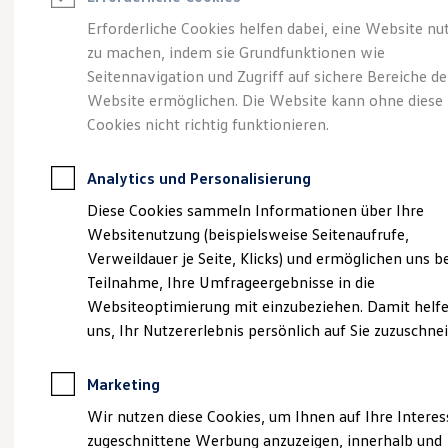
Reifenpakete
Leasing
Erforderliche Cookies helfen dabei, eine Website nu
Leasing-Angebote
zu machen, indem sie Grundfunktionen wie
Eleganzschön
Gebrauchtwagen Leasing
Seitennavigation und Zugriff auf sichere Bereiche de
Junge Gebrauchtwagen-Leasing
Elektroauto Leasing
Website ermöglichen. Die Website kann ohne diese
großartig.
Der Passat.
Kleinwagen-Leasing
Cookies nicht richtig funktionieren.
Leasing ohne Anzahlung
Finanzierung
Autokredit mit Schlussrate
Analytics und Personalisierung
Versicherungen und Garantien
Kfz-Versicherung
Diese Cookies sammeln Informationen über Ihre
Restschuldversicherungen
Websitenutzung (beispielsweise Seitenaufrufe,
Garantien
Verweildauer je Seite, Klicks) und ermöglichen uns b
Wartungsverträge
Geschäftskunden
Teilnahme, Ihre Umfrageergebnisse in die
Professional Class bei Volkswagen
Websiteoptimierung mit einzubeziehen. Damit helfe
Großkunden
uns, Ihr Nutzererlebnis persönlich auf Sie zuzuschne
Behörden
(
Impressum & Rechtliches
)
Direktkunden
Sonderfahrzeuge
Marketing
Anpfiff zum Gewinn
Elektromobilität
Wir nutzen diese Cookies, um Ihnen auf Ihre Intere
Elektroautos
zugeschnittene Werbung anzuzeigen, innerhalb und
ID. Tutorials