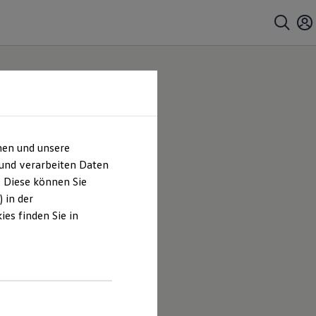
hen und unsere
 und verarbeiten Daten
. Diese können Sie
 in der
es finden Sie in