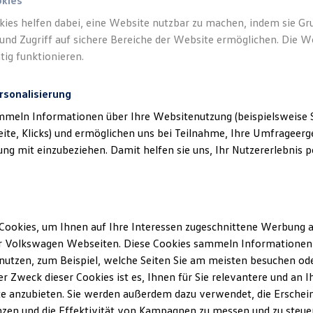
okies
kies helfen dabei, eine Website nutzbar zu machen, indem sie G
und Zugriff auf sichere Bereiche der Website ermöglichen. Die W
tig funktionieren.
rsonalisierung
mmeln Informationen über Ihre Websitenutzung (beispielsweise S
eite, Klicks) und ermöglichen uns bei Teilnahme, Ihre Umfrageerge
g mit einzubeziehen. Damit helfen sie uns, Ihr Nutzererlebnis pe
Cookies, um Ihnen auf Ihre Interessen zugeschnittene Werbung a
r Volkswagen Webseiten. Diese Cookies sammeln Informationen 
utzen, zum Beispiel, welche Seiten Sie am meisten besuchen oder
r Zweck dieser Cookies ist es, Ihnen für Sie relevantere und an I
e anzubieten. Sie werden außerdem dazu verwendet, die Erschein
zen und die Effektivität von Kampagnen zu messen und zu steuern