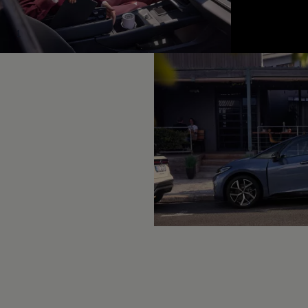
Hybridautos
Marke und Erlebnis
Volkswagen R und R Experience
1
R-Modelle
R Experience
Driving Experience
Volkswagen entdecken
Werkbesichtigung
Factory visit
Lifestyle Shop
T-Roc Kollektion
Golf Kollektion
ID. Kollektion
Volkswagen Kollektion
R-Kollektion
GTI Kollektion
Fußball Drop
we drive football
#wedriveproud
Besitzer und Service
myVolkswagen
Software Updates
Service und Ersatzteile
Inspektion und HU/AU
Reparaturen und Checks