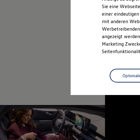
Elektrofahrzeugkonzepte
Sie eine Webseite
ID. EVERY1
Probefahrt vereinbaren
einer eindeutigen
Reichweite
Reichweite der ID. Modelle
mit anderen Webse
Reichweite im Winter
Werbetreibenden,
Rekuperation
angezeigt werden 
Laden
Laden unterwegs
Marketing Zwecken
Laden Zuhause
Seitenfunktionali
Ladestationen finden
Ladezeitensimulator
Batterie
Sicherheit
Optional
Garantie und Lebensdauer
Nachhaltigkeit
Technologie
Kosten und Kauf
Verbrauchskosten
Kaufoptionen
E-Auto-Förderung
Software und Konnektivität
Die ID. Software 6
ID. Software Versionen und Updates
Digitale Extras
Schnittstellen zu Ihrem ID.