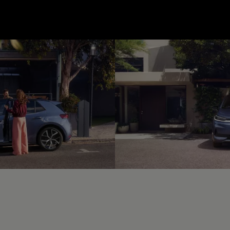
--:--
unde