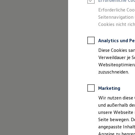
Erforderliche Co
Reifenpakete
Leasing
Erforderliche Coo
Leasing-Angebote
Seitennavigation 
Gebrauchtwagen Leasing
Cookies nicht rich
Junge Gebrauchtwagen-Leasing
Elektroauto Leasing
Kleinwagen-Leasing
Analytics und Pe
Leasing ohne Anzahlung
Finanzierung
Diese Cookies sa
Autokredit mit Schlussrate
Versicherungen und Garantien
Verweildauer je S
Kfz-Versicherung
Websiteoptimierun
(
Impressum & Rechtliches
)
Restschuldversicherungen
zuzuschneiden.
Garantien
Wartungsverträge
Geschäftskunden
Marketing
Professional Class bei Volkswagen
Großkunden
Wir nutzen diese 
Behörden
und außerhalb de
Direktkunden
Sonderfahrzeuge
unsere Webseite n
Anpfiff zum Gewinn
Seite bewegen. De
Elektromobilität
angepasste Inhalt
Elektroautos
ID. Tutorials
Anzeige zu begren