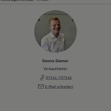
Magazin
Lifestyle
Transport
Familie
Elektromobilität
Volkswagen R
Pannen- und Unfallhilfe
Volkswagen Kundenbetreuung
Dennis Diemer
Verkaufsleiter
07541-707545
E-Mail schreiben