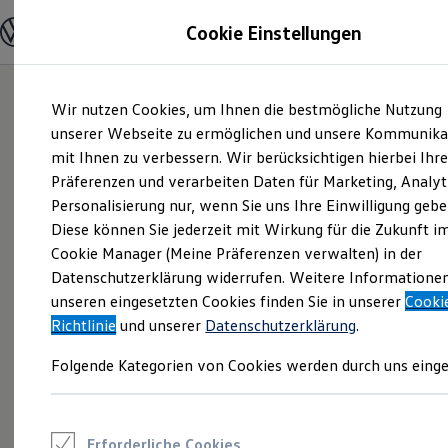
Modelle und Konfigurator
Cookie Einstellungen
Konfigurator
Modelle vergleichen
Konfiguration laden
Zum
Zum
Autosuche
Wir nutzen Cookies, um Ihnen die bestmögliche Nutzung
Hauptinhalt
Footer
Elektroautos
springen
springen
unserer Webseite zu ermöglichen und unsere Kommunika
ENERGY Sondermodelle
Nutzfahrzeuge
mit Ihnen zu verbessern. Wir berücksichtigen hierbei Ihr
SUV und CUV
Präferenzen und verarbeiten Daten für Marketing, Analyt
Familienautos
Personalisierung nur, wenn Sie uns Ihre Einwilligung gebe
Kombis
Kompaktwagen
Diese können Sie jederzeit mit Wirkung für die Zukunft i
Sportwagen
Cookie Manager (Meine Präferenzen verwalten) in der
Schnell verfügbare Fahrzeuge
Angebote und Produkte
Datenschutzerklärung widerrufen. Weitere Informatione
Aktuelle Angebote
unseren eingesetzten Cookies finden Sie in unserer
Cooki
E-Auto-Förderung
Richtlinie
und unserer
Datenschutzerklärung
.
Volkswagen Marktplatz
Die ENERGY Sondermodelle
Folgende Kategorien von Cookies werden durch uns einge
Junge Gebrauchtwagen und Gebrauchtwagen
Volkswagen Zertifizierte Gebrauchtwagen
Elektromobilität bei Gebrauchtwagen
Zubehör- und Serviceangebote
Saisonangebote
Erforderliche Cookies