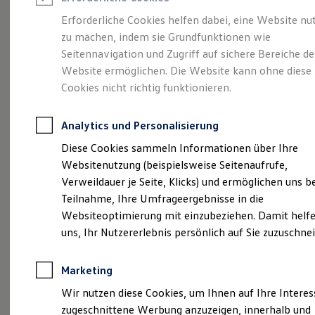
Reifenpakete
Leasing
Erforderliche Cookies helfen dabei, eine Website nu
Leasing-Angebote
zu machen, indem sie Grundfunktionen wie
Eine Spur Extra.
Der
Gebrauchtwagen Leasing
Seitennavigation und Zugriff auf sichere Bereiche de
Junge Gebrauchtwagen-Leasing
Elektroauto Leasing
Website ermöglichen. Die Website kann ohne diese
neue vollelektrische
Kleinwagen-Leasing
Cookies nicht richtig funktionieren.
Leasing ohne Anzahlung
ID. Polo
Finanzierung
Autokredit mit Schlussrate
Analytics und Personalisierung
Versicherungen und Garantien
Kfz-Versicherung
Diese Cookies sammeln Informationen über Ihre
Restschuldversicherungen
Websitenutzung (beispielsweise Seitenaufrufe,
Garantien
Verweildauer je Seite, Klicks) und ermöglichen uns b
Wartungsverträge
Geschäftskunden
Teilnahme, Ihre Umfrageergebnisse in die
Professional Class bei Volkswagen
Websiteoptimierung mit einzubeziehen. Damit helfe
Großkunden
uns, Ihr Nutzererlebnis persönlich auf Sie zuzuschne
Behörden
Direktkunden
Sonderfahrzeuge
Marketing
Anpfiff zum Gewinn
(
Impressum & Rechtliches
)
Elektromobilität
Wir nutzen diese Cookies, um Ihnen auf Ihre Intere
Elektroautos
zugeschnittene Werbung anzuzeigen, innerhalb und
ID. Tutorials