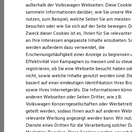
Elektrofahrzeugkonzepte
außerhalb der Volkswagen Webseiten. Diese Cookie
ID. EVERY1
sammeln Informationen darüber, wie Sie unsere We
Reichweite
nutzen, zum Beispiel, welche Seiten Sie am meisten
Reichweite der ID. Modelle
Probefahrt vereinbaren
Reichweite im Winter
besuchen oder wie Sie sich auf der Seite bewegen. D
Rekuperation
Zweck dieser Cookies ist es, Ihnen für Sie relevante
Laden
an Ihre Interessen angepasste Inhalte anzubieten. S
Laden unterwegs
Laden Zuhause
werden außerdem dazu verwendet, die
Ladestationen finden
Fahrzeugangebot anfordern
Erscheinungshäufigkeit einer Anzeige zu begrenzen 
Ladezeitensimulator
Effektivität von Kampagnen zu messen und zu steue
Batterie
Sicherheit
registrieren, ob Sie eine Webseite besucht haben od
Garantie und Lebensdauer
nicht, sowie welche Inhalte genutzt worden sind. Di
Nachhaltigkeit
basiert auf einer eindeutigen Identifikation Ihres B
Technologie
Servicetermin buchen
Kosten und Kauf
sowie Ihres Internetgeräts. Die Informationen kön
Verbrauchskosten
anderen Webseiten oder Seiten Dritter, wie z.B.
Kaufoptionen
Volkswagen Konzerngesellschaften oder Werbetrei
E-Auto-Förderung
Software und Konnektivität
geteilt werden, sodass Ihnen auch auf anderen Web
Die ID. Software 6
relevante Werbung angezeigt werden kann. Wir nut
Serviceanfrage stellen
ID. Software Versionen und Updates
Dienste eines Dritten für die Verarbeitung solcher D
Digitale Extras
Schnittstellen zu Ihrem ID.