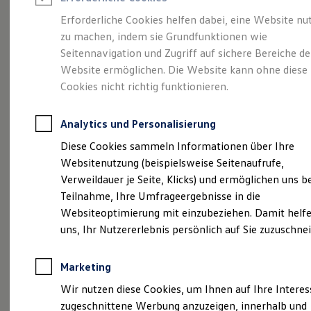
Reifenpakete
Leasing
Erforderliche Cookies helfen dabei, eine Website nu
Leasing-Angebote
zu machen, indem sie Grundfunktionen wie
So geht neu.
Gebrauchtwagen Leasing
Seitennavigation und Zugriff auf sichere Bereiche de
Junge Gebrauchtwagen-Leasing
Elektroauto Leasing
Website ermöglichen. Die Website kann ohne diese
Entdecken Sie jetzt
Kleinwagen-Leasing
Cookies nicht richtig funktionieren.
Leasing ohne Anzahlung
den neuen ID.3 Neo!
Finanzierung
Autokredit mit Schlussrate
Analytics und Personalisierung
Versicherungen und Garantien
Kfz-Versicherung
Diese Cookies sammeln Informationen über Ihre
Restschuldversicherungen
Websitenutzung (beispielsweise Seitenaufrufe,
Garantien
Verweildauer je Seite, Klicks) und ermöglichen uns b
Wartungsverträge
Geschäftskunden
Teilnahme, Ihre Umfrageergebnisse in die
Professional Class bei Volkswagen
Websiteoptimierung mit einzubeziehen. Damit helfe
Großkunden
uns, Ihr Nutzererlebnis persönlich auf Sie zuzuschne
Behörden
Direktkunden
Sonderfahrzeuge
Marketing
Anpfiff zum Gewinn
Elektromobilität
Wir nutzen diese Cookies, um Ihnen auf Ihre Intere
Elektroautos
zugeschnittene Werbung anzuzeigen, innerhalb und
ID. Tutorials