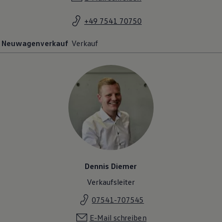
Magazin
Lifestyle
+49 7541 70750
Transport
Familie
Neuwagenverkauf
Verkauf
Elektromobilität
Volkswagen R
Pannen- und Unfallhilfe
Volkswagen Kundenbetreuung
Dennis Diemer
Verkaufsleiter
07541-707545
E-Mail schreiben