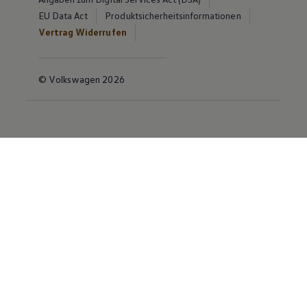
EU Data Act
Produktsicherheitsinformationen
Vertrag Widerrufen
© Volkswagen 2026
Disclaimer von Volkswagen AG
Die in dieser Darstellung gezeigten Fahrzeuge und
Ausstattungen können in einzelnen Details vom
aktuellen deutschen Lieferprogramm abweichen.
Abgebildet sind teilweise Sonderausstattungen der
Fahrzeuge gegen Mehrpreis.
Bitte beachten Sie auch unseren Konfigurator für eine
Übersicht der aktuell verfügbaren Modelle und
Ausstattungen.
Die angegebenen Verbrauchs- und Emissionswerte
beziehen sich nicht auf ein einzelnes Fahrzeug und sind