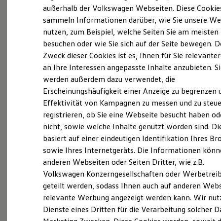
Elektrofahrzeugkonzepte
außerhalb der Volkswagen Webseiten. Diese Cookie
ID. EVERY1
(
Impressum & Rechtliches
)
sammeln Informationen darüber, wie Sie unsere We
Reichweite
nutzen, zum Beispiel, welche Seiten Sie am meisten
Reichweite der ID. Modelle
Reichweite im Winter
besuchen oder wie Sie sich auf der Seite bewegen. D
Rekuperation
Zweck dieser Cookies ist es, Ihnen für Sie relevante
Laden
an Ihre Interessen angepasste Inhalte anzubieten. S
Laden unterwegs
Laden Zuhause
werden außerdem dazu verwendet, die
Probefahrt vereinbaren
Ladestationen finden
Erscheinungshäufigkeit einer Anzeige zu begrenzen 
Ladezeitensimulator
Effektivität von Kampagnen zu messen und zu steue
Batterie
Sicherheit
registrieren, ob Sie eine Webseite besucht haben od
Garantie und Lebensdauer
nicht, sowie welche Inhalte genutzt worden sind. Di
Nachhaltigkeit
Fahrzeugangebot anfordern
basiert auf einer eindeutigen Identifikation Ihres B
Technologie
Kosten und Kauf
sowie Ihres Internetgeräts. Die Informationen kön
Verbrauchskosten
anderen Webseiten oder Seiten Dritter, wie z.B.
Kaufoptionen
Volkswagen Konzerngesellschaften oder Werbetrei
E-Auto-Förderung
Software und Konnektivität
geteilt werden, sodass Ihnen auch auf anderen Web
Servicetermin buchen
Die ID. Software 6
relevante Werbung angezeigt werden kann. Wir nut
ID. Software Versionen und Updates
Dienste eines Dritten für die Verarbeitung solcher D
Digitale Extras
Schnittstellen zu Ihrem ID.