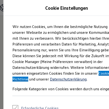
Modelle und Konfigurator
Cookie Einstellungen
Konfigurator
Modelle vergleichen
Konfiguration laden
Zum
Zum
Autosuche
Wir nutzen Cookies, um Ihnen die bestmögliche Nutzung
Hauptinhalt
Footer
Elektroautos
springen
springen
unserer Webseite zu ermöglichen und unsere Kommunika
ENERGY Sondermodelle
Nutzfahrzeuge
mit Ihnen zu verbessern. Wir berücksichtigen hierbei Ihr
SUV und CUV
Präferenzen und verarbeiten Daten für Marketing, Analyt
Familienautos
Personalisierung nur, wenn Sie uns Ihre Einwilligung gebe
Kombis
Kompaktwagen
Diese können Sie jederzeit mit Wirkung für die Zukunft i
Sportwagen
Cookie Manager (Meine Präferenzen verwalten) in der
Schnell verfügbare Fahrzeuge
Angebote und Produkte
Datenschutzerklärung widerrufen. Weitere Informatione
Aktuelle Angebote
unseren eingesetzten Cookies finden Sie in unserer
Cooki
E-Auto-Förderung
Richtlinie
und unserer
Datenschutzerklärung
.
Volkswagen Marktplatz
Die ENERGY Sondermodelle
Folgende Kategorien von Cookies werden durch uns einge
Junge Gebrauchtwagen und Gebrauchtwagen
Volkswagen Zertifizierte Gebrauchtwagen
Elektromobilität bei Gebrauchtwagen
Zubehör- und Serviceangebote
Saisonangebote
Erforderliche Cookies