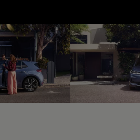
--:--
unde