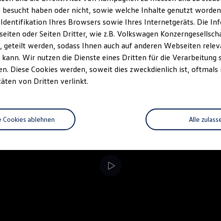
 besucht haben oder nicht, sowie welche Inhalte genutzt worden s
rzeugangebot
Servicetermin buchen
rdern
 Identifikation Ihres Browsers sowie Ihres Internetgeräts. Die 
iten oder Seiten Dritter, wie z.B. Volkswagen Konzerngesellsch
 geteilt werden, sodass Ihnen auch auf anderen Webseiten rel
kann. Wir nutzen die Dienste eines Dritten für die Verarbeitung 
. Diese Cookies werden, soweit dies zweckdienlich ist, oftmals
täten von Dritten verlinkt.
e Cookies ablehnen
Alle zulass