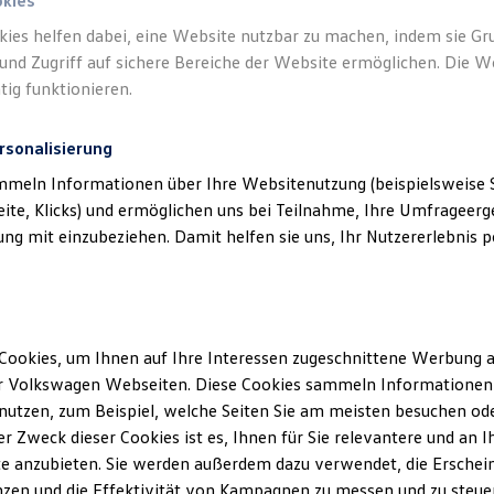
okies
kies helfen dabei, eine Website nutzbar zu machen, indem sie G
und Zugriff auf sichere Bereiche der Website ermöglichen. Die W
tig funktionieren.
rsonalisierung
mmeln Informationen über Ihre Websitenutzung (beispielsweise S
eite, Klicks) und ermöglichen uns bei Teilnahme, Ihre Umfrageerge
g mit einzubeziehen. Damit helfen sie uns, Ihr Nutzererlebnis pe
Cookies, um Ihnen auf Ihre Interessen zugeschnittene Werbung a
r Volkswagen Webseiten. Diese Cookies sammeln Informationen 
utzen, zum Beispiel, welche Seiten Sie am meisten besuchen oder
r Zweck dieser Cookies ist es, Ihnen für Sie relevantere und an I
e anzubieten. Sie werden außerdem dazu verwendet, die Erschein
zen und die Effektivität von Kampagnen zu messen und zu steuern