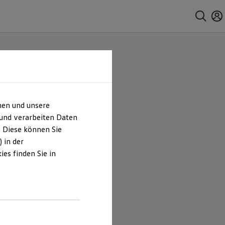
hen und unsere
 und verarbeiten Daten
. Diese können Sie
 in der
es finden Sie in