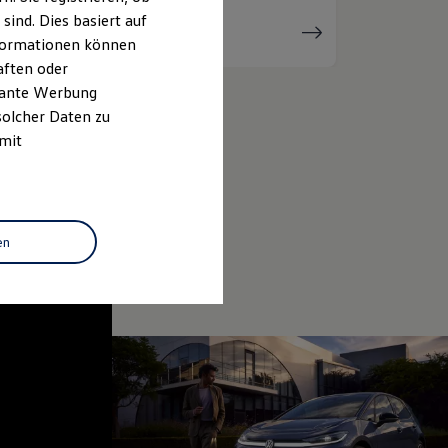
ind. Dies basiert auf
Serviceanfrage
stellen
Informationen können
aften oder
evante Werbung
solcher Daten zu
 mit
en