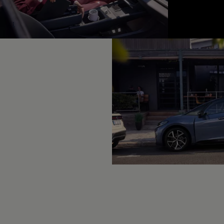
Hybridautos
Marke und Erlebnis
Volkswagen R und R Experience
1
R-Modelle
R Experience
Driving Experience
Volkswagen entdecken
Werkbesichtigung
Factory visit
Lifestyle Shop
T-Roc Kollektion
Golf Kollektion
ID. Kollektion
Volkswagen Kollektion
R-Kollektion
GTI Kollektion
Fußball Drop
we drive football
#wedriveproud
Besitzer und Service
myVolkswagen
Software Updates
Service und Ersatzteile
Inspektion und HU/AU
Reparaturen und Checks