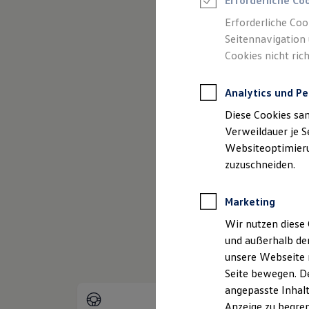
Erforderliche Co
Reifenpakete
Leasing
Erforderliche Coo
Leasing-Angebote
Seitennavigation 
Gebrauchtwagen Leasing
Cookies nicht rich
Junge Gebrauchtwagen-Leasing
Elektroauto Leasing
Kleinwagen-Leasing
Analytics und Pe
Leasing ohne Anzahlung
Finanzierung
Diese Cookies sa
Autokredit mit Schlussrate
Versicherungen und Garantien
Verweildauer je S
Kfz-Versicherung
Websiteoptimierun
(
Impressum & Rechtliches
)
Restschuldversicherungen
zuzuschneiden.
Garantien
Wartungsverträge
Geschäftskunden
Marketing
Professional Class bei Volkswagen
Großkunden
Wir nutzen diese 
Behörden
und außerhalb de
Direktkunden
Sonderfahrzeuge
unsere Webseite n
Anpfiff zum Gewinn
Seite bewegen. De
Elektromobilität
angepasste Inhalt
Elektroautos
ID. Tutorials
Anzeige zu begren