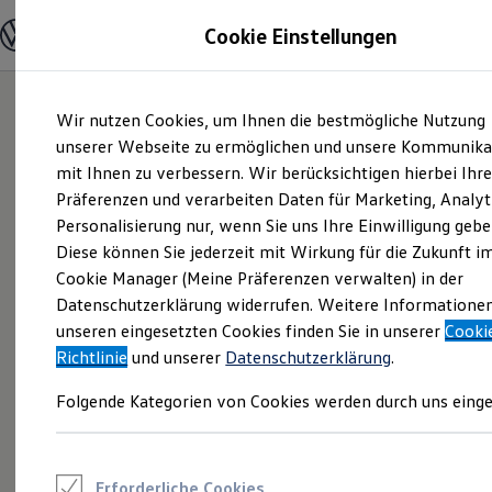
Modelle und Konfigurator
Cookie Einstellungen
Konfigurator
Modelle vergleichen
Konfiguration laden
Zum
Zum
Autosuche
Wir nutzen Cookies, um Ihnen die bestmögliche Nutzung
Hauptinhalt
Footer
Elektroautos
springen
springen
unserer Webseite zu ermöglichen und unsere Kommunika
ENERGY Sondermodelle
Nutzfahrzeuge
mit Ihnen zu verbessern. Wir berücksichtigen hierbei Ihr
SUV und CUV
Präferenzen und verarbeiten Daten für Marketing, Analyt
Familienautos
Personalisierung nur, wenn Sie uns Ihre Einwilligung gebe
Kombis
Kompaktwagen
Diese können Sie jederzeit mit Wirkung für die Zukunft i
Sportwagen
Cookie Manager (Meine Präferenzen verwalten) in der
Schnell verfügbare Fahrzeuge
Angebote und Produkte
Datenschutzerklärung widerrufen. Weitere Informatione
Aktuelle Angebote
unseren eingesetzten Cookies finden Sie in unserer
Cooki
E-Auto-Förderung
Richtlinie
und unserer
Datenschutzerklärung
.
Volkswagen Marktplatz
Die ENERGY Sondermodelle
Folgende Kategorien von Cookies werden durch uns einge
Junge Gebrauchtwagen und Gebrauchtwagen
Volkswagen Zertifizierte Gebrauchtwagen
Elektromobilität bei Gebrauchtwagen
Zubehör- und Serviceangebote
Saisonangebote
Erforderliche Cookies