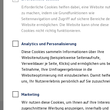
Reifenpakete
Leasing
Erforderliche Cookies helfen dabei, eine Website nu
Leasing-Angebote
zu machen, indem sie Grundfunktionen wie
Eleganzschön
Gebrauchtwagen Leasing
Seitennavigation und Zugriff auf sichere Bereiche de
Junge Gebrauchtwagen-Leasing
Elektroauto Leasing
Website ermöglichen. Die Website kann ohne diese
großartig.
Der Passat.
Kleinwagen-Leasing
Cookies nicht richtig funktionieren.
Leasing ohne Anzahlung
Finanzierung
Autokredit mit Schlussrate
Analytics und Personalisierung
Versicherungen und Garantien
Kfz-Versicherung
Diese Cookies sammeln Informationen über Ihre
Restschuldversicherungen
Websitenutzung (beispielsweise Seitenaufrufe,
Garantien
Verweildauer je Seite, Klicks) und ermöglichen uns b
Wartungsverträge
Geschäftskunden
Teilnahme, Ihre Umfrageergebnisse in die
Professional Class bei Volkswagen
Websiteoptimierung mit einzubeziehen. Damit helfe
Großkunden
uns, Ihr Nutzererlebnis persönlich auf Sie zuzuschne
Behörden
(
Impressum & Rechtliches
)
Direktkunden
Sonderfahrzeuge
Marketing
Anpfiff zum Gewinn
Elektromobilität
Wir nutzen diese Cookies, um Ihnen auf Ihre Intere
Elektroautos
zugeschnittene Werbung anzuzeigen, innerhalb und
ID. Tutorials