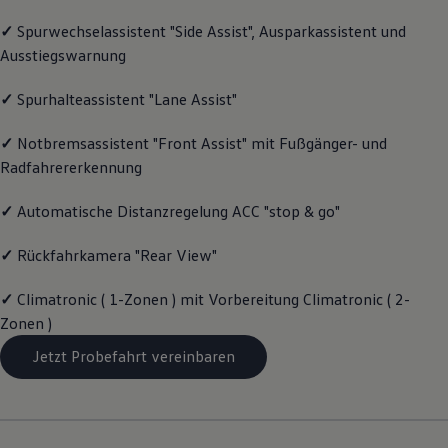
Motorenöl und Flüssigkeiten
✓
Spurwechselassistent "Side Assist", Ausparkassistent und
Räder und Reifen
Pannen- und Unfallhilfe
Ausstiegswarnung
Economy Service
Volkswagen Teile
✓
Spurhalteassistent "Lane Assist"
Zubehör
Modellspezifisches Zubehör
Schutz und Pflege
✓
Notbremsassistent "Front Assist" mit Fußgänger- und
Transport
Radfahrererkennung
Entertainment und Elektronik
Individualisieren
✓
Automatische Distanzregelung ACC "stop & go"
Wallbox und Ladekabel
Digitale Extras
Dienste für Ihr Modell finden
✓
Rückfahrkamera "Rear View"
Volkswagen Apps, Login und Shop
Handy und Fahrzeug verbinden
✓
Climatronic ( 1-Zonen ) mit Vorbereitung Climatronic ( 2-
Updates für Software, Karten und Radio
Über Ihr Auto
Zonen )
Vorgängermodelle
Jetzt Probefahrt vereinbaren
Kundeninformationen
Volkswagen Kundenbetreuung
Warn- und Kontrollleuchten
Assistenzsysteme
Digitale Betriebsanleitung
Live Beratung