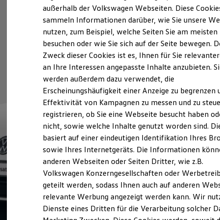
Elektrofahrzeugkonzepte
außerhalb der Volkswagen Webseiten. Diese Cookie
ID. EVERY1
sammeln Informationen darüber, wie Sie unsere We
Reichweite
nutzen, zum Beispiel, welche Seiten Sie am meisten
Reichweite der ID. Modelle
Reichweite im Winter
besuchen oder wie Sie sich auf der Seite bewegen. D
Rekuperation
Zweck dieser Cookies ist es, Ihnen für Sie relevante
Laden
an Ihre Interessen angepasste Inhalte anzubieten. S
Laden unterwegs
Laden Zuhause
werden außerdem dazu verwendet, die
Ladestationen finden
Erscheinungshäufigkeit einer Anzeige zu begrenzen 
Ladezeitensimulator
Effektivität von Kampagnen zu messen und zu steue
Batterie
Sicherheit
registrieren, ob Sie eine Webseite besucht haben od
Garantie und Lebensdauer
nicht, sowie welche Inhalte genutzt worden sind. Di
Nachhaltigkeit
basiert auf einer eindeutigen Identifikation Ihres B
Technologie
Kosten und Kauf
sowie Ihres Internetgeräts. Die Informationen kön
Verbrauchskosten
anderen Webseiten oder Seiten Dritter, wie z.B.
Kaufoptionen
Volkswagen Konzerngesellschaften oder Werbetrei
E-Auto-Förderung
Software und Konnektivität
geteilt werden, sodass Ihnen auch auf anderen Web
Die ID. Software 6
relevante Werbung angezeigt werden kann. Wir nut
ID. Software Versionen und Updates
Dienste eines Dritten für die Verarbeitung solcher D
Digitale Extras
Schnittstellen zu Ihrem ID.