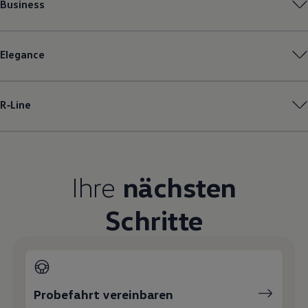
Business
Magazin
Lifestyle
Transport
Familie
Elegance
Elektromobilität
Volkswagen R
Pannen- und Unfallhilfe
Volkswagen Kundenbetreuung
R‑Line
Ihre
nächsten
Schritte
Probefahrt vereinbaren