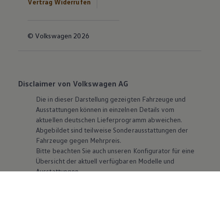
Vertrag Widerrufen
© Volkswagen 2026
Disclaimer von Volkswagen AG
Die in dieser Darstellung gezeigten Fahrzeuge und
Ausstattungen können in einzelnen Details vom
aktuellen deutschen Lieferprogramm abweichen.
Abgebildet sind teilweise Sonderausstattungen der
Fahrzeuge gegen Mehrpreis.
Bitte beachten Sie auch unseren Konfigurator für eine
Übersicht der aktuell verfügbaren Modelle und
Ausstattungen.
Die angegebenen Verbrauchs- und Emissionswerte
beziehen sich nicht auf ein einzelnes Fahrzeug und sind
nicht Bestandteil des Angebots, sondern dienen allein
Vergleichszwecken zwischen den verschiedenen