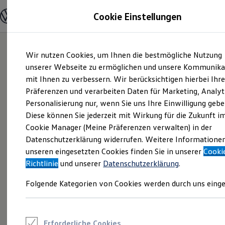
Modelle und Konfigurator
Cookie Einstellungen
Konfigurator
Modelle vergleichen
Konfiguration laden
Zum
Zum
Autosuche
Wir nutzen Cookies, um Ihnen die bestmögliche Nutzung
Hauptinhalt
Footer
Elektroautos
springen
springen
unserer Webseite zu ermöglichen und unsere Kommunika
ENERGY Sondermodelle
Nutzfahrzeuge
mit Ihnen zu verbessern. Wir berücksichtigen hierbei Ihr
SUV und CUV
Präferenzen und verarbeiten Daten für Marketing, Analyt
Familienautos
Personalisierung nur, wenn Sie uns Ihre Einwilligung gebe
Kombis
Kompaktwagen
Diese können Sie jederzeit mit Wirkung für die Zukunft i
Sportwagen
Cookie Manager (Meine Präferenzen verwalten) in der
Schnell verfügbare Fahrzeuge
Angebote und Produkte
Datenschutzerklärung widerrufen. Weitere Informatione
Aktuelle Angebote
unseren eingesetzten Cookies finden Sie in unserer
Cooki
E-Auto-Förderung
Richtlinie
und unserer
Datenschutzerklärung
.
Volkswagen Marktplatz
Die ENERGY Sondermodelle
Folgende Kategorien von Cookies werden durch uns einge
Junge Gebrauchtwagen und Gebrauchtwagen
Volkswagen Zertifizierte Gebrauchtwagen
Elektromobilität bei Gebrauchtwagen
Zubehör- und Serviceangebote
Saisonangebote
Erforderliche Cookies