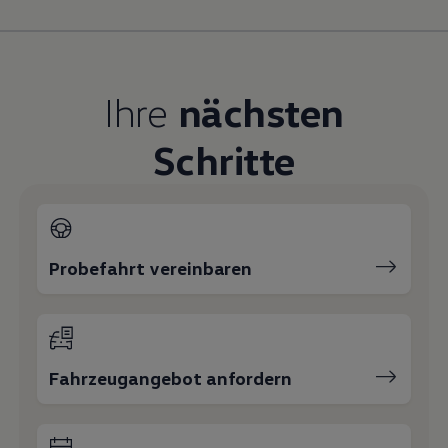
Magazin
Lifestyle
Transport
Familie
Elektromobilität
Ihre
nächsten
Volkswagen R
Pannen- und Unfallhilfe
Volkswagen Kundenbetreuung
Schritte
Probefahrt vereinbaren
Fahrzeugangebot anfordern