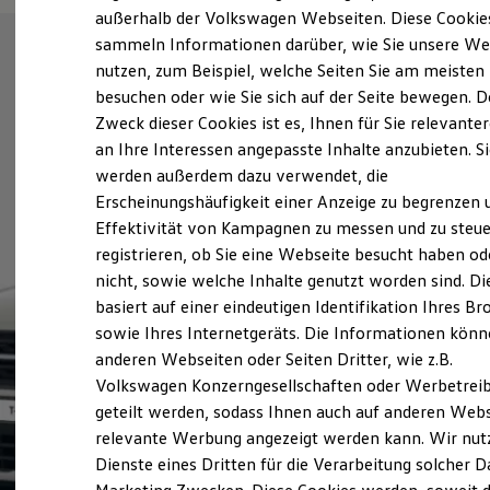
Elektrofahrzeugkonzepte
außerhalb der Volkswagen Webseiten. Diese Cookie
ID. EVERY1
sammeln Informationen darüber, wie Sie unsere We
Reichweite
nutzen, zum Beispiel, welche Seiten Sie am meisten
Reichweite der ID. Modelle
Reichweite im Winter
besuchen oder wie Sie sich auf der Seite bewegen. D
Rekuperation
Zweck dieser Cookies ist es, Ihnen für Sie relevante
Laden
an Ihre Interessen angepasste Inhalte anzubieten. S
Laden unterwegs
Laden Zuhause
werden außerdem dazu verwendet, die
Ladestationen finden
Erscheinungshäufigkeit einer Anzeige zu begrenzen 
Ladezeitensimulator
Effektivität von Kampagnen zu messen und zu steue
Batterie
Sicherheit
registrieren, ob Sie eine Webseite besucht haben od
Garantie und Lebensdauer
nicht, sowie welche Inhalte genutzt worden sind. Di
Nachhaltigkeit
basiert auf einer eindeutigen Identifikation Ihres B
Technologie
Kosten und Kauf
sowie Ihres Internetgeräts. Die Informationen kön
Verbrauchskosten
anderen Webseiten oder Seiten Dritter, wie z.B.
Kaufoptionen
Volkswagen Konzerngesellschaften oder Werbetrei
E-Auto-Förderung
Software und Konnektivität
geteilt werden, sodass Ihnen auch auf anderen Web
Die ID. Software 6
relevante Werbung angezeigt werden kann. Wir nut
ID. Software Versionen und Updates
Dienste eines Dritten für die Verarbeitung solcher D
Digitale Extras
Schnittstellen zu Ihrem ID.