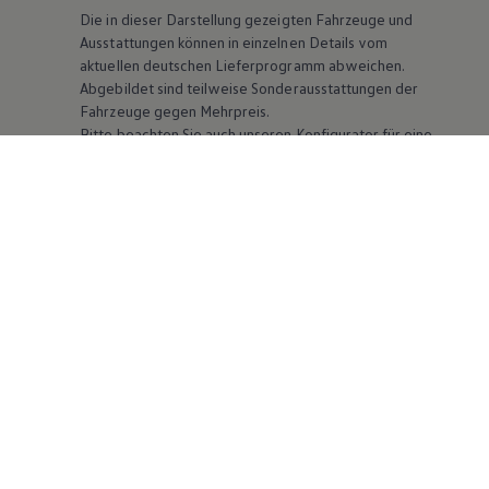
Die in dieser Darstellung gezeigten Fahrzeuge und
Ausstattungen können in einzelnen Details vom
aktuellen deutschen Lieferprogramm abweichen.
Abgebildet sind teilweise Sonderausstattungen der
Fahrzeuge gegen Mehrpreis.
Bitte beachten Sie auch unseren Konfigurator für eine
Übersicht der aktuell verfügbaren Modelle und
Ausstattungen.
Die angegebenen Verbrauchs- und Emissionswerte
beziehen sich nicht auf ein einzelnes Fahrzeug und sind
nicht Bestandteil des Angebots, sondern dienen allein
Vergleichszwecken zwischen den verschiedenen
Fahrzeugtypen. Zusatzausstattungen und
Zubehör
(Anbauteile, Reifenformat usw.) können relevante
Fahrzeugparameter, wie
z. B.
Gewicht, Rollwiderstand
und Aerodynamik verändern und neben Witterungs-
und Verkehrsbedingungen sowie dem individuellen
Fahrverhalten den Kraftstoffverbrauch, den
Stromverbrauch, die CO₂-Emissionen und die
Fahrleistungswerte eines Fahrzeugs beeinflussen.