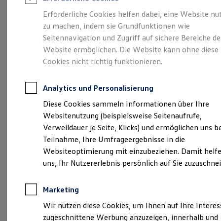
Reifenpakete
Leasing
Erforderliche Cookies helfen dabei, eine Website nu
Leasing-Angebote
zu machen, indem sie Grundfunktionen wie
Ihr Begleiter für Alltag
Gebrauchtwagen Leasing
Seitennavigation und Zugriff auf sichere Bereiche de
Junge Gebrauchtwagen-Leasing
Elektroauto Leasing
Website ermöglichen. Die Website kann ohne diese
und Freizeit.
Der T-
Kleinwagen-Leasing
Cookies nicht richtig funktionieren.
Leasing ohne Anzahlung
Cross.
Finanzierung
Autokredit mit Schlussrate
Analytics und Personalisierung
Versicherungen und Garantien
Kfz-Versicherung
Diese Cookies sammeln Informationen über Ihre
Restschuldversicherungen
Websitenutzung (beispielsweise Seitenaufrufe,
Garantien
Verweildauer je Seite, Klicks) und ermöglichen uns b
Wartungsverträge
Geschäftskunden
Teilnahme, Ihre Umfrageergebnisse in die
Professional Class bei Volkswagen
Websiteoptimierung mit einzubeziehen. Damit helfe
Großkunden
uns, Ihr Nutzererlebnis persönlich auf Sie zuzuschne
Behörden
Direktkunden
Sonderfahrzeuge
Marketing
Anpfiff zum Gewinn
(
Impressum & Rechtliches
)
Elektromobilität
Wir nutzen diese Cookies, um Ihnen auf Ihre Intere
Elektroautos
zugeschnittene Werbung anzuzeigen, innerhalb und
ID. Tutorials