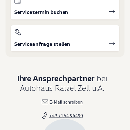
Magazin
Lifestyle
Servicetermin buchen
Transport
Familie
Elektromobilität
Volkswagen R
Pannen- und Unfallhilfe
Volkswagen Kundenbetreuung
Serviceanfrage stellen
Ihre Ansprechpartner
bei
Autohaus Ratzel Zell u.A.
E-Mail schreiben
+49 7164 94490