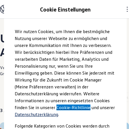
Modelle und Konfigurator
Cookie Einstellungen
Konfigurator
Modelle vergleichen
Konfiguration laden
Zum
Zum
Autosuche
Wir nutzen Cookies, um Ihnen die bestmögliche
Hauptinhalt
Footer
Elektroautos
Unsere aktuellen
springen
springen
Nutzung unserer Webseite zu ermöglichen und
ENERGY Sondermodelle
Nutzfahrzeuge
unsere Kommunikation mit Ihnen zu verbessern.
Angebote und mehr
SUV und CUV
Wir berücksichtigen hierbei Ihre Präferenzen und
Familienautos
verarbeiten Daten für Marketing, Analytics und
Kombis
Kompaktwagen
Personalisierung nur, wenn Sie uns Ihre
Verantwortlich für die Inhalte auf dieser Seite ist die Autohaus Ratzel
Sportwagen
Einwilligung geben. Diese können Sie jederzeit mit
GmbH
(
Impressum & Rechtliches
)
Schnell verfügbare Fahrzeuge
Angebote und Produkte
Wirkung für die Zukunft im Cookie Manager
Aktuelle Angebote
(Meine Präferenzen verwalten) in der
E-Auto-Förderung
Datenschutzerklärung widerrufen. Weitere
Volkswagen Marktplatz
Aktuelle Modelle
ID. Polo
Neuwagen
Über uns
Informationen zu unseren eingesetzten Cookies
Die ENERGY Sondermodelle
Junge Gebrauchtwagen und Gebrauchtwagen
finden Sie in unserer
Cookie-Richtlinie
und unserer
3
Angebote
Volkswagen Zertifizierte Gebrauchtwagen
Datenschutzerklärung
.
Elektromobilität bei Gebrauchtwagen
Zubehör- und Serviceangebote
Folgende Kategorien von Cookies werden durch
Saisonangebote