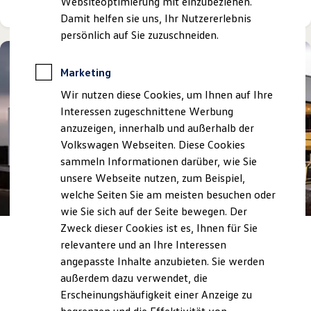
Websiteoptimierung mit einzubeziehen.
Elektrofahrzeugkonzepte
Damit helfen sie uns, Ihr Nutzererlebnis
ID. EVERY1
Reichweite
persönlich auf Sie zuzuschneiden.
Reichweite der ID. Modelle
Reichweite im Winter
Rekuperation
Marketing
Laden
Wir nutzen diese Cookies, um Ihnen auf Ihre
Laden unterwegs
Laden Zuhause
Interessen zugeschnittene Werbung
Ladestationen finden
anzuzeigen, innerhalb und außerhalb der
Ladezeitensimulator
Volkswagen Webseiten. Diese Cookies
Batterie
Sicherheit
sammeln Informationen darüber, wie Sie
Garantie und Lebensdauer
unsere Webseite nutzen, zum Beispiel,
Nachhaltigkeit
welche Seiten Sie am meisten besuchen oder
Technologie
Kosten und Kauf
wie Sie sich auf der Seite bewegen. Der
Verbrauchskosten
Zweck dieser Cookies ist es, Ihnen für Sie
Kaufoptionen
Autohaus Ratzel.
Seit über 70 Jahren für
relevantere und an Ihre Interessen
E-Auto-Förderung
Sie da!
Software und Konnektivität
angepasste Inhalte anzubieten. Sie werden
Die ID. Software 6
außerdem dazu verwendet, die
ID. Software Versionen und Updates
Erscheinungshäufigkeit einer Anzeige zu
Details ansehen
Digitale Extras
Schnittstellen zu Ihrem ID.