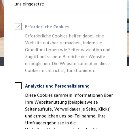
Reifenpakete
uns eingesetzt:
Leasing
Leasing-Angebote
Gebrauchtwagen Leasing
Junge Gebrauchtwagen-Leasing
Erforderliche Cookies
Elektroauto Leasing
Kleinwagen-Leasing
Erforderliche Cookies helfen dabei, eine
Leasing ohne Anzahlung
Website nutzbar zu machen, indem sie
Finanzierung
Autokredit mit Schlussrate
Grundfunktionen wie Seitennavigation und
Versicherungen und Garantien
Zugriff auf sichere Bereiche der Website
Kfz-Versicherung
ermöglichen. Die Website kann ohne diese
Restschuldversicherungen
Garantien
Cookies nicht richtig funktionieren.
Wartungsverträge
Angebot gültig bis 30.09.2026
Privatkunden
Geschäftskunden
Professional Class bei Volkswagen
Analytics und Personalisierung
Der neue ID. Polo
Großkunden
Diese Cookies sammeln Informationen über
Behörden
Ab 119,00 €
mtl. leasen für Privatkunden | 5.999,86 €
Direktkunden
Ihre Websitenutzung (beispielsweise
Sonderzahlung | 24 Monate Laufzeit | Jährliche
Sonderfahrzeuge
Seitenaufrufe, Verweildauer je Seite, Klicks)
Anpfiff zum Gewinn
Fahrleistung: 10.000 km
und ermöglichen uns bei Teilnahme, Ihre
Elektromobilität
Elektroautos
Umfrageergebnisse in die
ID. Tutorials
Details ansehen