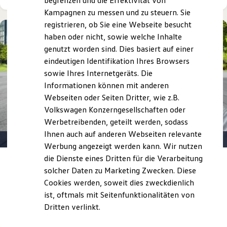
begrenzen und die Effektivität von
Hybridautos
Kampagnen zu messen und zu steuern. Sie
Marke und Erlebnis
registrieren, ob Sie eine Webseite besucht
Volkswagen R und R Experience
R-Modelle
haben oder nicht, sowie welche Inhalte
R Experience
genutzt worden sind. Dies basiert auf einer
Driving Experience
eindeutigen Identifikation Ihres Browsers
Volkswagen entdecken
Werkbesichtigung
sowie Ihres Internetgeräts. Die
Factory visit
Informationen können mit anderen
Lifestyle Shop
Webseiten oder Seiten Dritter, wie z.B.
T-Roc Kollektion
Golf Kollektion
Volkswagen Konzerngesellschaften oder
ID. Kollektion
Werbetreibenden, geteilt werden, sodass
Volkswagen Kollektion
Ihnen auch auf anderen Webseiten relevante
R-Kollektion
GTI Kollektion
Werbung angezeigt werden kann. Wir nutzen
Fußball Drop
die Dienste eines Dritten für die Verarbeitung
we drive football
Mobilität,
so individuell wie Sie
solcher Daten zu Marketing Zwecken. Diese
#wedriveproud
Besitzer und Service
Cookies werden, soweit dies zweckdienlich
Jetzt mit bis zu 15 % Nachlass
auf Ihren Neuwagen
myVolkswagen
ist, oftmals mit Seitenfunktionalitäten von
Software Updates
Dritten verlinkt.
Service und Ersatzteile
Details ansehen
Inspektion und HU/AU
Reparaturen und Checks