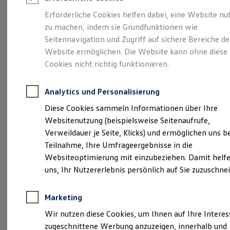
Reifenpakete
Leasing
Erforderliche Cookies helfen dabei, eine Website nu
Leasing-Angebote
zu machen, indem sie Grundfunktionen wie
Eine Spur Extra.
Der
Gebrauchtwagen Leasing
Seitennavigation und Zugriff auf sichere Bereiche de
Junge Gebrauchtwagen-Leasing
Elektroauto Leasing
Website ermöglichen. Die Website kann ohne diese
neue vollelektrische
Kleinwagen-Leasing
Cookies nicht richtig funktionieren.
Leasing ohne Anzahlung
ID. Polo
Finanzierung
Autokredit mit Schlussrate
Analytics und Personalisierung
Versicherungen und Garantien
Kfz-Versicherung
Diese Cookies sammeln Informationen über Ihre
Restschuldversicherungen
Websitenutzung (beispielsweise Seitenaufrufe,
Garantien
Verweildauer je Seite, Klicks) und ermöglichen uns b
Wartungsverträge
Geschäftskunden
Teilnahme, Ihre Umfrageergebnisse in die
Professional Class bei Volkswagen
Websiteoptimierung mit einzubeziehen. Damit helfe
Großkunden
uns, Ihr Nutzererlebnis persönlich auf Sie zuzuschne
Behörden
Direktkunden
Sonderfahrzeuge
Marketing
Anpfiff zum Gewinn
(
Impressum & Rechtliches
)
Elektromobilität
Wir nutzen diese Cookies, um Ihnen auf Ihre Intere
Elektroautos
zugeschnittene Werbung anzuzeigen, innerhalb und
ID. Tutorials