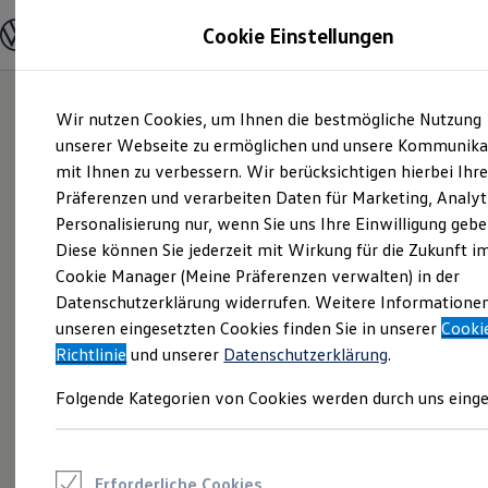
Modelle und Konfigurator
Cookie Einstellungen
Konfigurator
Modelle vergleichen
Konfiguration laden
Zum
Zum
Autosuche
Wir nutzen Cookies, um Ihnen die bestmögliche Nutzung
Hauptinhalt
Footer
Elektroautos
springen
springen
unserer Webseite zu ermöglichen und unsere Kommunika
ENERGY Sondermodelle
Nutzfahrzeuge
mit Ihnen zu verbessern. Wir berücksichtigen hierbei Ihr
SUV und CUV
Präferenzen und verarbeiten Daten für Marketing, Analyt
Familienautos
Personalisierung nur, wenn Sie uns Ihre Einwilligung gebe
Kombis
Kompaktwagen
Diese können Sie jederzeit mit Wirkung für die Zukunft i
Sportwagen
Cookie Manager (Meine Präferenzen verwalten) in der
Schnell verfügbare Fahrzeuge
Angebote und Produkte
Datenschutzerklärung widerrufen. Weitere Informatione
Aktuelle Angebote
unseren eingesetzten Cookies finden Sie in unserer
Cooki
E-Auto-Förderung
Richtlinie
und unserer
Datenschutzerklärung
.
Volkswagen Marktplatz
Die ENERGY Sondermodelle
Folgende Kategorien von Cookies werden durch uns einge
Junge Gebrauchtwagen und Gebrauchtwagen
Volkswagen Zertifizierte Gebrauchtwagen
Elektromobilität bei Gebrauchtwagen
Zubehör- und Serviceangebote
Saisonangebote
Erforderliche Cookies