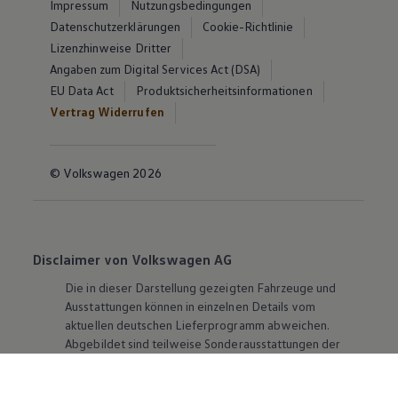
Impressum
Nutzungsbedingungen
Datenschutzerklärungen
Cookie-Richtlinie
Lizenzhinweise Dritter
Angaben zum Digital Services Act (DSA)
EU Data Act
Produktsicherheitsinformationen
Vertrag Widerrufen
© Volkswagen 2026
Disclaimer von Volkswagen AG
Die in dieser Darstellung gezeigten Fahrzeuge und
Ausstattungen können in einzelnen Details vom
aktuellen deutschen Lieferprogramm abweichen.
Abgebildet sind teilweise Sonderausstattungen der
Fahrzeuge gegen Mehrpreis.
Bitte beachten Sie auch unseren Konfigurator für eine