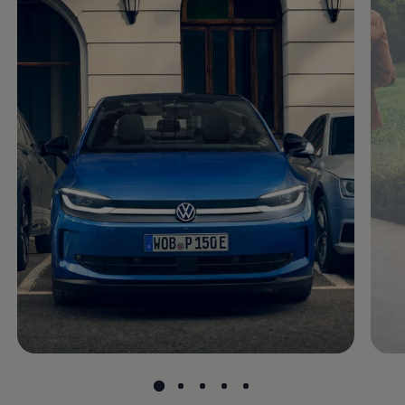
Magazin
Lifestyle
Transport
Familie
Elektromobilität
Volkswagen R
Pannen- und Unfallhilfe
Volkswagen Kundenbetreuung