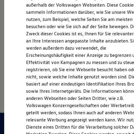
Elektrofahrzeugkonzepte
außerhalb der Volkswagen Webseiten. Diese Cookie
ID. EVERY1
sammeln Informationen darüber, wie Sie unsere We
Reichweite
nutzen, zum Beispiel, welche Seiten Sie am meisten
Reichweite der ID. Modelle
Probefahrt vereinbaren
Reichweite im Winter
besuchen oder wie Sie sich auf der Seite bewegen. D
Rekuperation
Zweck dieser Cookies ist es, Ihnen für Sie relevante
Laden
an Ihre Interessen angepasste Inhalte anzubieten. S
Laden unterwegs
Laden Zuhause
werden außerdem dazu verwendet, die
Ladestationen finden
Fahrzeugangebot anfordern
Erscheinungshäufigkeit einer Anzeige zu begrenzen 
Ladezeitensimulator
Effektivität von Kampagnen zu messen und zu steue
Batterie
Sicherheit
registrieren, ob Sie eine Webseite besucht haben od
Garantie und Lebensdauer
nicht, sowie welche Inhalte genutzt worden sind. Di
Nachhaltigkeit
basiert auf einer eindeutigen Identifikation Ihres B
Technologie
Serviceanfrage stellen
Kosten und Kauf
sowie Ihres Internetgeräts. Die Informationen kön
Verbrauchskosten
anderen Webseiten oder Seiten Dritter, wie z.B.
Kaufoptionen
Volkswagen Konzerngesellschaften oder Werbetrei
E-Auto-Förderung
Software und Konnektivität
geteilt werden, sodass Ihnen auch auf anderen Web
Die ID. Software 6
relevante Werbung angezeigt werden kann. Wir nut
ID. Software Versionen und Updates
Dienste eines Dritten für die Verarbeitung solcher D
Digitale Extras
Schnittstellen zu Ihrem ID.