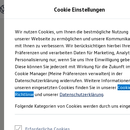
Modelle und Konfigurator
Cookie Einstellungen
Konfigurator
Modelle vergleichen
Konfiguration laden
Zum
Zum
Autosuche
Wir nutzen Cookies, um Ihnen die bestmögliche Nutzung
Hauptinhalt
Footer
Elektroautos
springen
springen
unserer Webseite zu ermöglichen und unsere Kommunika
ENERGY Sondermodelle
Nutzfahrzeuge
mit Ihnen zu verbessern. Wir berücksichtigen hierbei Ihr
SUV und CUV
Präferenzen und verarbeiten Daten für Marketing, Analyt
Familienautos
Personalisierung nur, wenn Sie uns Ihre Einwilligung gebe
Kombis
Kompaktwagen
Diese können Sie jederzeit mit Wirkung für die Zukunft i
Sportwagen
Cookie Manager (Meine Präferenzen verwalten) in der
Schnell verfügbare Fahrzeuge
Angebote und Produkte
Datenschutzerklärung widerrufen. Weitere Informatione
Aktuelle Angebote
unseren eingesetzten Cookies finden Sie in unserer
Cooki
E-Auto-Förderung
Richtlinie
und unserer
Datenschutzerklärung
.
Volkswagen Marktplatz
Die ENERGY Sondermodelle
Folgende Kategorien von Cookies werden durch uns einge
Junge Gebrauchtwagen und Gebrauchtwagen
Volkswagen Zertifizierte Gebrauchtwagen
Elektromobilität bei Gebrauchtwagen
Zubehör- und Serviceangebote
Saisonangebote
Erforderliche Cookies