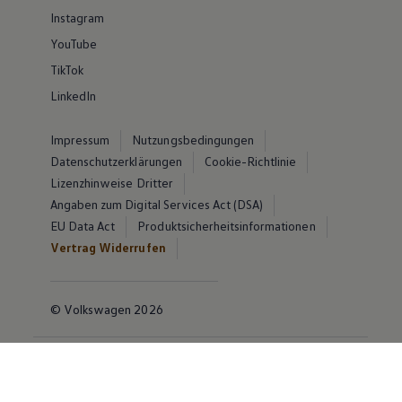
Instagram
YouTube
TikTok
LinkedIn
Impressum
Nutzungsbedingungen
Datenschutzerklärungen
Cookie-Richtlinie
Lizenzhinweise Dritter
Angaben zum Digital Services Act (DSA)
EU Data Act
Produktsicherheitsinformationen
Vertrag Widerrufen
© Volkswagen 2026
Disclaimer von Volkswagen AG