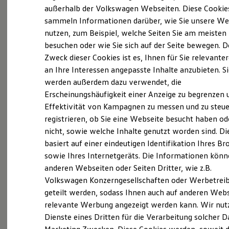
Elektrofahrzeugkonzepte
außerhalb der Volkswagen Webseiten. Diese Cookie
ID. EVERY1
(
Impressum & Rechtliches
)
sammeln Informationen darüber, wie Sie unsere We
Reichweite
nutzen, zum Beispiel, welche Seiten Sie am meisten
Reichweite der ID. Modelle
Reichweite im Winter
besuchen oder wie Sie sich auf der Seite bewegen. D
Rekuperation
Zweck dieser Cookies ist es, Ihnen für Sie relevante
Laden
an Ihre Interessen angepasste Inhalte anzubieten. S
Laden unterwegs
Laden Zuhause
werden außerdem dazu verwendet, die
Probefahrt vereinbaren
Ladestationen finden
Erscheinungshäufigkeit einer Anzeige zu begrenzen 
Ladezeitensimulator
Effektivität von Kampagnen zu messen und zu steue
Batterie
Sicherheit
registrieren, ob Sie eine Webseite besucht haben od
Garantie und Lebensdauer
nicht, sowie welche Inhalte genutzt worden sind. Di
Nachhaltigkeit
Fahrzeugangebot anfordern
basiert auf einer eindeutigen Identifikation Ihres B
Technologie
Kosten und Kauf
sowie Ihres Internetgeräts. Die Informationen kön
Verbrauchskosten
anderen Webseiten oder Seiten Dritter, wie z.B.
Kaufoptionen
Volkswagen Konzerngesellschaften oder Werbetrei
E-Auto-Förderung
Software und Konnektivität
geteilt werden, sodass Ihnen auch auf anderen Web
Serviceanfrage stellen
Die ID. Software 6
relevante Werbung angezeigt werden kann. Wir nut
ID. Software Versionen und Updates
Dienste eines Dritten für die Verarbeitung solcher D
Digitale Extras
Schnittstellen zu Ihrem ID.