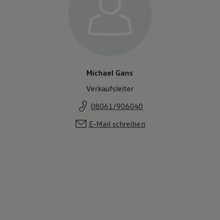
Magazin
Lifestyle
Transport
Familie
Elektromobilität
Volkswagen R
Pannen- und Unfallhilfe
Volkswagen Kundenbetreuung
Michael Gans
Verkaufsleiter
08061/906040
E-Mail schreiben