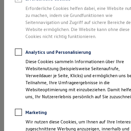
Reifenpakete
Leasing
Erforderliche Cookies helfen dabei, eine Website nu
Leasing-Angebote
zu machen, indem sie Grundfunktionen wie
So geht neu.
Gebrauchtwagen Leasing
Seitennavigation und Zugriff auf sichere Bereiche de
Junge Gebrauchtwagen-Leasing
Elektroauto Leasing
Website ermöglichen. Die Website kann ohne diese
Entdecken Sie jetzt
Kleinwagen-Leasing
Cookies nicht richtig funktionieren.
Leasing ohne Anzahlung
den neuen ID.3 Neo!
Finanzierung
Autokredit mit Schlussrate
Analytics und Personalisierung
Versicherungen und Garantien
Kfz-Versicherung
Diese Cookies sammeln Informationen über Ihre
Restschuldversicherungen
Websitenutzung (beispielsweise Seitenaufrufe,
Garantien
Verweildauer je Seite, Klicks) und ermöglichen uns b
Wartungsverträge
Geschäftskunden
Teilnahme, Ihre Umfrageergebnisse in die
Professional Class bei Volkswagen
Websiteoptimierung mit einzubeziehen. Damit helfe
Großkunden
uns, Ihr Nutzererlebnis persönlich auf Sie zuzuschne
Behörden
Direktkunden
Sonderfahrzeuge
Marketing
Anpfiff zum Gewinn
Elektromobilität
Wir nutzen diese Cookies, um Ihnen auf Ihre Intere
Elektroautos
zugeschnittene Werbung anzuzeigen, innerhalb und
ID. Tutorials