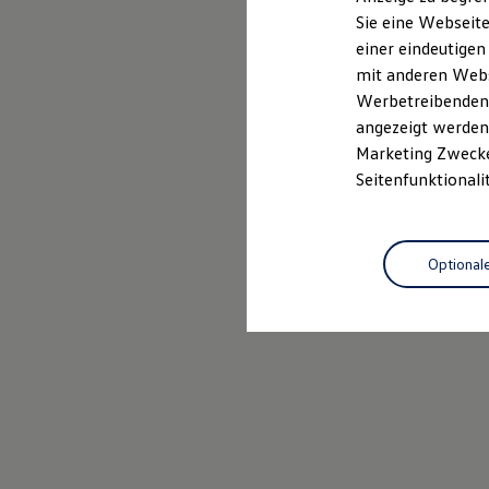
Elektrofahrzeugkonzepte
Sie eine Webseite
ID. EVERY1
einer eindeutigen
Reichweite
Reichweite der ID. Modelle
mit anderen Webse
Reichweite im Winter
Werbetreibenden,
Rekuperation
angezeigt werden 
Laden
Laden unterwegs
Marketing Zwecken
Laden Zuhause
Seitenfunktionali
Ladestationen finden
Ladezeitensimulator
Batterie
Sicherheit
Optional
Garantie und Lebensdauer
Nachhaltigkeit
Technologie
Kosten und Kauf
Verbrauchskosten
Kaufoptionen
E-Auto-Förderung
Software und Konnektivität
Die ID. Software 6
ID. Software Versionen und Updates
Digitale Extras
Schnittstellen zu Ihrem ID.