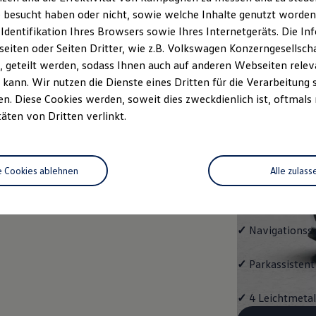
ENERG
 besucht haben oder nicht, sowie welche Inhalte genutzt worden s
 Identifikation Ihres Browsers sowie Ihres Internetgeräts. Die 
Mit dem
ID.4
E
iten oder Seiten Dritter, wie z.B. Volkswagen Konzerngesellsch
Ausstattungshigh
 geteilt werden, sodass Ihnen auch auf anderen Webseiten rel
kann. Wir nutzen die Dienste eines Dritten für die Verarbeitung 
✓
Multifunktion
. Diese Cookies werden, soweit dies zweckdienlich ist, oftmals
täten von Dritten verlinkt.
✓
"Easy Open & 
Schließung, mit
e Cookies ablehnen
Alle zulass
✓
Fahrassistent
Assist"
✓
Navigationss
✓
Parkassistent 
✓
4 Leichtmetal