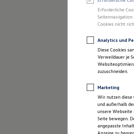
Erforderliche Co
Reifenpakete
Leasing
Erforderliche Coo
Leasing-Angebote
Seitennavigation 
Gebrauchtwagen Leasing
Cookies nicht rich
Junge Gebrauchtwagen-Leasing
Elektroauto Leasing
Kleinwagen-Leasing
(
Impressum & Rechtliches
)
Analytics und Pe
Leasing ohne Anzahlung
Finanzierung
Diese Cookies sa
Autokredit mit Schlussrate
Versicherungen und Garantien
Verweildauer je S
Kfz-Versicherung
Websiteoptimierun
Restschuldversicherungen
zuzuschneiden.
Garantien
Wartungsverträge
Geschäftskunden
Marketing
Professional Class bei Volkswagen
Großkunden
Wir nutzen diese 
Behörden
und außerhalb de
Direktkunden
Sonderfahrzeuge
unsere Webseite n
Anpfiff zum Gewinn
Seite bewegen. De
Elektromobilität
angepasste Inhalt
Elektroautos
ID. Tutorials
Anzeige zu begren