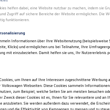
okies
kies helfen dabei, eine Website nutzbar zu machen, indem sie G
und Zugriff auf sichere Bereiche der Website ermöglichen. Die W
tig funktionieren.
rsonalisierung
mmeln Informationen über Ihre Websitenutzung (beispielsweise S
eite, Klicks) und ermöglichen uns bei Teilnahme, Ihre Umfrageerge
g mit einzubeziehen. Damit helfen sie uns, Ihr Nutzererlebnis pe
Cookies, um Ihnen auf Ihre Interessen zugeschnittene Werbung a
r Volkswagen Webseiten. Diese Cookies sammeln Informationen 
utzen, zum Beispiel, welche Seiten Sie am meisten besuchen oder
r Zweck dieser Cookies ist es, Ihnen für Sie relevantere und an I
e anzubieten. Sie werden außerdem dazu verwendet, die Erschein
ENERGY
zen und die Effektivität von Kampagnen zu messen und zu steuern