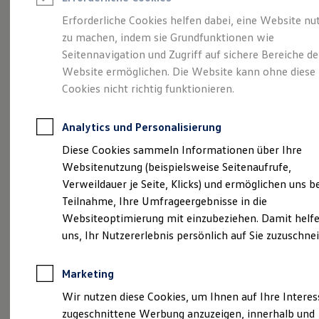
Reifenpakete
Leasing
Erforderliche Cookies helfen dabei, eine Website nu
Leasing-Angebote
zu machen, indem sie Grundfunktionen wie
So geht neu.
Gebrauchtwagen Leasing
Seitennavigation und Zugriff auf sichere Bereiche de
Junge Gebrauchtwagen-Leasing
Elektroauto Leasing
Website ermöglichen. Die Website kann ohne diese
Entdecken Sie jetzt
Kleinwagen-Leasing
Cookies nicht richtig funktionieren.
Leasing ohne Anzahlung
den neuen ID.3 Neo!
Finanzierung
Autokredit mit Schlussrate
Analytics und Personalisierung
Versicherungen und Garantien
Kfz-Versicherung
Diese Cookies sammeln Informationen über Ihre
Restschuldversicherungen
Websitenutzung (beispielsweise Seitenaufrufe,
Garantien
Verweildauer je Seite, Klicks) und ermöglichen uns b
Wartungsverträge
Geschäftskunden
Teilnahme, Ihre Umfrageergebnisse in die
Professional Class bei Volkswagen
Websiteoptimierung mit einzubeziehen. Damit helfe
Großkunden
uns, Ihr Nutzererlebnis persönlich auf Sie zuzuschne
Behörden
Direktkunden
Sonderfahrzeuge
Marketing
Anpfiff zum Gewinn
Elektromobilität
Wir nutzen diese Cookies, um Ihnen auf Ihre Intere
Elektroautos
zugeschnittene Werbung anzuzeigen, innerhalb und
ID. Tutorials