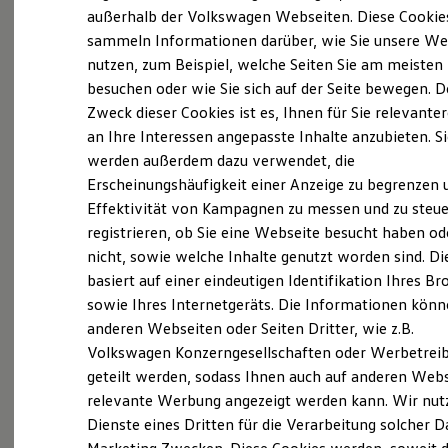
Elektrofahrzeugkonzepte
außerhalb der Volkswagen Webseiten. Diese Cookie
ID. EVERY1
(
Impressum & Rechtliches
)
sammeln Informationen darüber, wie Sie unsere We
Reichweite
nutzen, zum Beispiel, welche Seiten Sie am meisten
Reichweite der ID. Modelle
Reichweite im Winter
besuchen oder wie Sie sich auf der Seite bewegen. D
Rekuperation
Zweck dieser Cookies ist es, Ihnen für Sie relevante
Laden
an Ihre Interessen angepasste Inhalte anzubieten. S
Laden unterwegs
Laden Zuhause
werden außerdem dazu verwendet, die
Probefahrt vereinbaren
Ladestationen finden
Erscheinungshäufigkeit einer Anzeige zu begrenzen 
Ladezeitensimulator
Effektivität von Kampagnen zu messen und zu steue
Batterie
Sicherheit
registrieren, ob Sie eine Webseite besucht haben od
Garantie und Lebensdauer
nicht, sowie welche Inhalte genutzt worden sind. Di
Nachhaltigkeit
Fahrzeugangebot anfordern
basiert auf einer eindeutigen Identifikation Ihres B
Technologie
Kosten und Kauf
sowie Ihres Internetgeräts. Die Informationen kön
Verbrauchskosten
anderen Webseiten oder Seiten Dritter, wie z.B.
Kaufoptionen
Volkswagen Konzerngesellschaften oder Werbetrei
E-Auto-Förderung
Software und Konnektivität
geteilt werden, sodass Ihnen auch auf anderen Web
Servicetermin buchen
Die ID. Software 6
relevante Werbung angezeigt werden kann. Wir nut
ID. Software Versionen und Updates
Dienste eines Dritten für die Verarbeitung solcher D
Digitale Extras
Schnittstellen zu Ihrem ID.