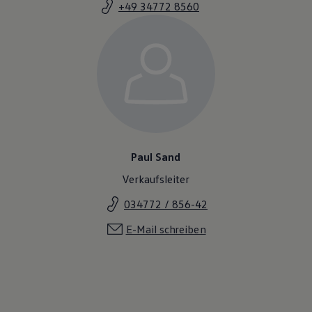
+49 34772 8560
Magazin
Lifestyle
Transport
Familie
Elektromobilität
Volkswagen R
Pannen- und Unfallhilfe
Volkswagen Kundenbetreuung
Paul Sand
Verkaufsleiter
034772 / 856-42
E-Mail schreiben