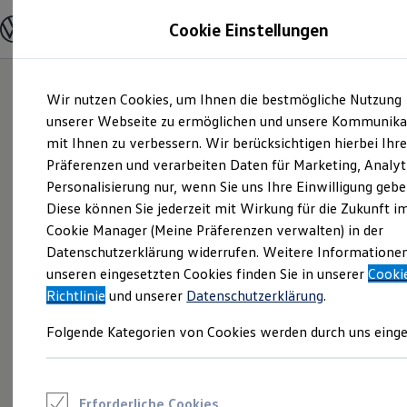
Modelle und Konfigurator
Cookie Einstellungen
Konfigurator
Modelle vergleichen
Konfiguration laden
Zum
Zum
Autosuche
Wir nutzen Cookies, um Ihnen die bestmögliche Nutzung
Hauptinhalt
Footer
Elektroautos
springen
springen
unserer Webseite zu ermöglichen und unsere Kommunika
ENERGY Sondermodelle
Nutzfahrzeuge
mit Ihnen zu verbessern. Wir berücksichtigen hierbei Ihr
SUV und CUV
Präferenzen und verarbeiten Daten für Marketing, Analyt
Familienautos
Personalisierung nur, wenn Sie uns Ihre Einwilligung gebe
Kombis
Kompaktwagen
Diese können Sie jederzeit mit Wirkung für die Zukunft i
Sportwagen
Cookie Manager (Meine Präferenzen verwalten) in der
Schnell verfügbare Fahrzeuge
Angebote und Produkte
Datenschutzerklärung widerrufen. Weitere Informatione
Aktuelle Angebote
unseren eingesetzten Cookies finden Sie in unserer
Cooki
E-Auto-Förderung
Richtlinie
und unserer
Datenschutzerklärung
.
Volkswagen Marktplatz
Die ENERGY Sondermodelle
Folgende Kategorien von Cookies werden durch uns einge
Junge Gebrauchtwagen und Gebrauchtwagen
Volkswagen Zertifizierte Gebrauchtwagen
Elektromobilität bei Gebrauchtwagen
Zubehör- und Serviceangebote
Saisonangebote
Erforderliche Cookies