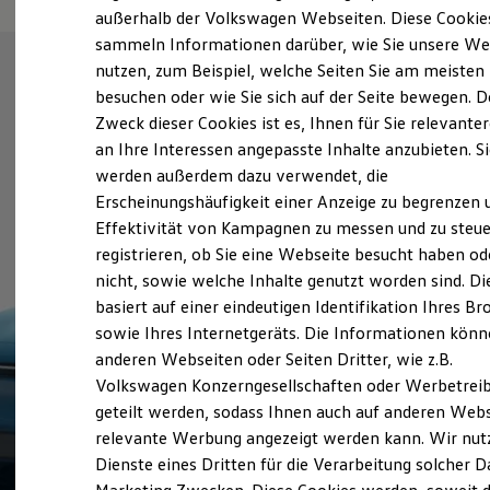
Elektrofahrzeugkonzepte
außerhalb der Volkswagen Webseiten. Diese Cookie
ID. EVERY1
sammeln Informationen darüber, wie Sie unsere We
Reichweite
nutzen, zum Beispiel, welche Seiten Sie am meisten
Reichweite der ID. Modelle
Reichweite im Winter
besuchen oder wie Sie sich auf der Seite bewegen. D
Rekuperation
Zweck dieser Cookies ist es, Ihnen für Sie relevante
Laden
an Ihre Interessen angepasste Inhalte anzubieten. S
Laden unterwegs
Laden Zuhause
werden außerdem dazu verwendet, die
Ladestationen finden
Erscheinungshäufigkeit einer Anzeige zu begrenzen 
Ladezeitensimulator
Effektivität von Kampagnen zu messen und zu steue
Batterie
Sicherheit
registrieren, ob Sie eine Webseite besucht haben od
Garantie und Lebensdauer
nicht, sowie welche Inhalte genutzt worden sind. Di
Nachhaltigkeit
basiert auf einer eindeutigen Identifikation Ihres B
Technologie
Kosten und Kauf
sowie Ihres Internetgeräts. Die Informationen kön
Verbrauchskosten
anderen Webseiten oder Seiten Dritter, wie z.B.
Kaufoptionen
Volkswagen Konzerngesellschaften oder Werbetrei
E-Auto-Förderung
Software und Konnektivität
geteilt werden, sodass Ihnen auch auf anderen Web
Die ID. Software 6
relevante Werbung angezeigt werden kann. Wir nut
ID. Software Versionen und Updates
Dienste eines Dritten für die Verarbeitung solcher D
Digitale Extras
Schnittstellen zu Ihrem ID.