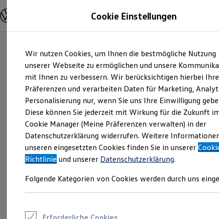
Modelle und Konfigurator
Cookie Einstellungen
Konfigurator
Modelle vergleichen
Konfiguration laden
Zum
Zum
Autosuche
Wir nutzen Cookies, um Ihnen die bestmögliche Nutzung
Hauptinhalt
Footer
Elektroautos
springen
springen
unserer Webseite zu ermöglichen und unsere Kommunika
ENERGY Sondermodelle
Nutzfahrzeuge
mit Ihnen zu verbessern. Wir berücksichtigen hierbei Ihr
SUV und CUV
Präferenzen und verarbeiten Daten für Marketing, Analyt
Familienautos
Personalisierung nur, wenn Sie uns Ihre Einwilligung gebe
Kombis
Kompaktwagen
Diese können Sie jederzeit mit Wirkung für die Zukunft i
Sportwagen
Cookie Manager (Meine Präferenzen verwalten) in der
Schnell verfügbare Fahrzeuge
Angebote und Produkte
Datenschutzerklärung widerrufen. Weitere Informatione
Aktuelle Angebote
unseren eingesetzten Cookies finden Sie in unserer
Cooki
E-Auto-Förderung
Richtlinie
und unserer
Datenschutzerklärung
.
Volkswagen Marktplatz
Die ENERGY Sondermodelle
Folgende Kategorien von Cookies werden durch uns einge
Junge Gebrauchtwagen und Gebrauchtwagen
Volkswagen Zertifizierte Gebrauchtwagen
Elektromobilität bei Gebrauchtwagen
Zubehör- und Serviceangebote
Saisonangebote
Erforderliche Cookies