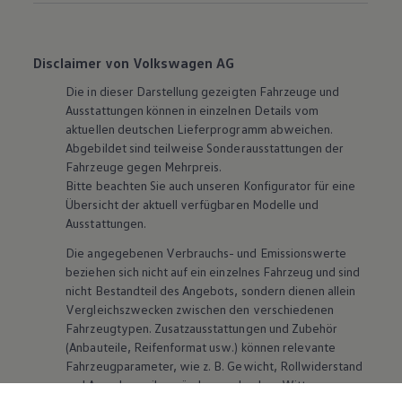
Disclaimer von Volkswagen AG
Die in dieser Darstellung gezeigten Fahrzeuge und
Ausstattungen können in einzelnen Details vom
aktuellen deutschen Lieferprogramm abweichen.
Abgebildet sind teilweise Sonderausstattungen der
Fahrzeuge gegen Mehrpreis.
Bitte beachten Sie auch unseren Konfigurator für eine
Übersicht der aktuell verfügbaren Modelle und
Ausstattungen.
Die angegebenen Verbrauchs- und Emissionswerte
beziehen sich nicht auf ein einzelnes Fahrzeug und sind
nicht Bestandteil des Angebots, sondern dienen allein
Vergleichszwecken zwischen den verschiedenen
Fahrzeugtypen. Zusatzausstattungen und
Zubehör
(Anbauteile, Reifenformat usw.) können relevante
Fahrzeugparameter, wie
z. B.
Gewicht, Rollwiderstand
und Aerodynamik verändern und neben Witterungs-