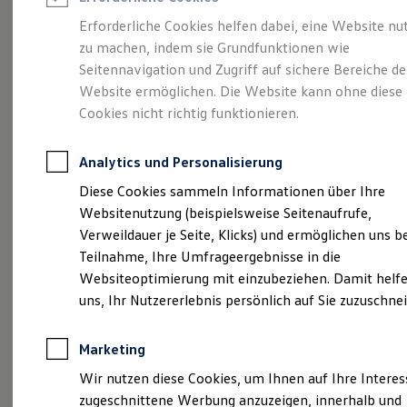
Reifenpakete
Leasing
Erforderliche Cookies helfen dabei, eine Website nu
Leasing-Angebote
zu machen, indem sie Grundfunktionen wie
Die ENERGY
Gebrauchtwagen Leasing
Seitennavigation und Zugriff auf sichere Bereiche de
Junge Gebrauchtwagen-Leasing
Elektroauto Leasing
Website ermöglichen. Die Website kann ohne diese
Sondermodelle
Kleinwagen-Leasing
Cookies nicht richtig funktionieren.
Leasing ohne Anzahlung
Finanzierung
Autokredit mit Schlussrate
Analytics und Personalisierung
Versicherungen und Garantien
Kfz-Versicherung
Diese Cookies sammeln Informationen über Ihre
Restschuldversicherungen
Websitenutzung (beispielsweise Seitenaufrufe,
Garantien
Verweildauer je Seite, Klicks) und ermöglichen uns b
Wartungsverträge
Geschäftskunden
Teilnahme, Ihre Umfrageergebnisse in die
Professional Class bei Volkswagen
Websiteoptimierung mit einzubeziehen. Damit helfe
Großkunden
uns, Ihr Nutzererlebnis persönlich auf Sie zuzuschne
Behörden
Direktkunden
Sonderfahrzeuge
Marketing
Anpfiff zum Gewinn
Elektromobilität
(
Impressum & Rechtliches
)
Wir nutzen diese Cookies, um Ihnen auf Ihre Intere
Elektroautos
zugeschnittene Werbung anzuzeigen, innerhalb und
ID. Tutorials