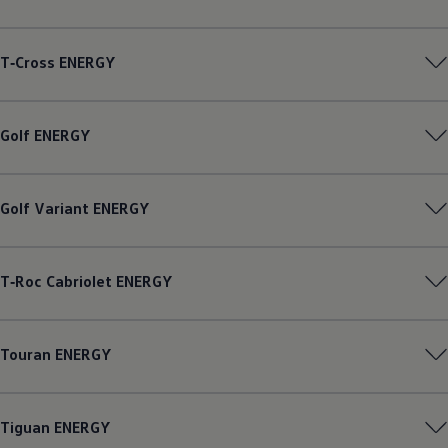
Magazin
Lifestyle
Transport
T‑Cross
ENERGY
Familie
Elektromobilität
Volkswagen R
Pannen- und Unfallhilfe
Golf
ENERGY
Volkswagen Kundenbetreuung
Golf
Variant
ENERGY
T‑Roc
Cabriolet
ENERGY
Touran
ENERGY
Tiguan
ENERGY