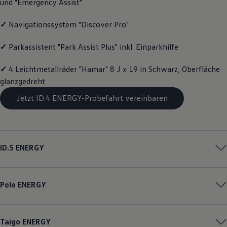
und "Emergency Assist"
Motorenöl und Flüssigkeiten
Räder und Reifen
✓
Navigationssystem "Discover Pro"
Pannen- und Unfallhilfe
Economy Service
Volkswagen Teile
✓
Parkassistent "Park Assist Plus" inkl. Einparkhilfe
Zubehör
Modellspezifisches Zubehör
✓
4 Leichtmetallräder "Hamar" 8 J x 19 in Schwarz, Oberfläche
Schutz und Pflege
Transport
glanzgedreht
Entertainment und Elektronik
Jetzt ID.4 ENERGY-Probefahrt vereinbaren
Individualisieren
Wallbox und Ladekabel
Digitale Extras
Dienste für Ihr Modell finden
Volkswagen Apps, Login und Shop
Handy und Fahrzeug verbinden
ID.5
ENERGY
Updates für Software, Karten und Radio
Über Ihr Auto
Vorgängermodelle
Kundeninformationen
Polo
ENERGY
Volkswagen Kundenbetreuung
Warn- und Kontrollleuchten
Assistenzsysteme
Digitale Betriebsanleitung
Taigo
ENERGY
Live Beratung