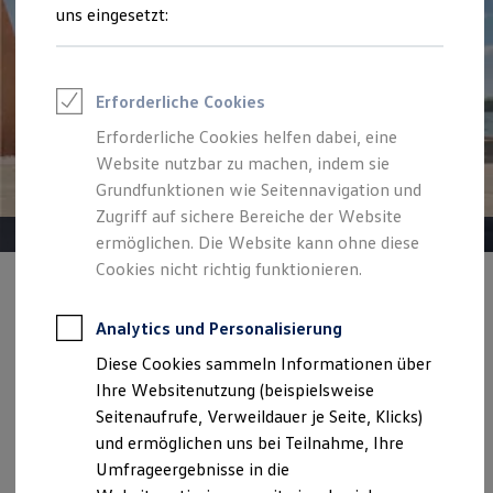
Reifenpakete
uns eingesetzt:
Leasing
Leasing-Angebote
Gebrauchtwagen Leasing
Junge Gebrauchtwagen-Leasing
Erforderliche Cookies
Elektroauto Leasing
Kleinwagen-Leasing
Erforderliche Cookies helfen dabei, eine
Leasing ohne Anzahlung
Website nutzbar zu machen, indem sie
Finanzierung
Autokredit mit Schlussrate
Grundfunktionen wie Seitennavigation und
Versicherungen und Garantien
Zugriff auf sichere Bereiche der Website
Kfz-Versicherung
ermöglichen. Die Website kann ohne diese
Restschuldversicherungen
Garantien
Cookies nicht richtig funktionieren.
Wartungsverträge
Angebot gültig bis 30.09.2026
Privatkunden
Geschäftskunden
Professional Class bei Volkswagen
Analytics und Personalisierung
Der neue ID. Polo Life
Großkunden
Diese Cookies sammeln Informationen über
Behörden
Ab 259,00 €
mtl. leasen | 3.999,97 € Sonderzahlung | 48
Direktkunden
Ihre Websitenutzung (beispielsweise
Monate Laufzeit | Jährliche Fahrleistung: 10.000 km
Sonderfahrzeuge
Seitenaufrufe, Verweildauer je Seite, Klicks)
Anpfiff zum Gewinn
und ermöglichen uns bei Teilnahme, Ihre
Elektromobilität
Details ansehen
Elektroautos
Umfrageergebnisse in die
ID. Tutorials