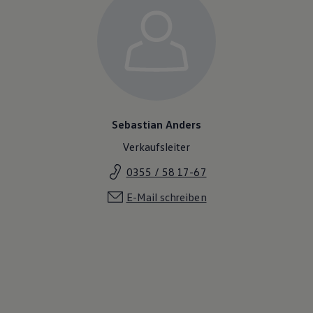
Magazin
Lifestyle
Transport
Familie
Elektromobilität
Volkswagen R
Pannen- und Unfallhilfe
Volkswagen Kundenbetreuung
Sebastian Anders
Verkaufsleiter
0355 / 58 17-67
E-Mail schreiben