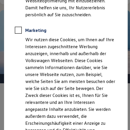
Websiteoptimierung mit einzubeziehen.
Elektrofahrzeugkonzepte
Damit helfen sie uns, Ihr Nutzererlebnis
ID. EVERY1
Reichweite
persönlich auf Sie zuzuschneiden.
Reichweite der ID. Modelle
Reichweite im Winter
Rekuperation
Marketing
Laden
Wir nutzen diese Cookies, um Ihnen auf Ihre
Laden unterwegs
Laden Zuhause
Interessen zugeschnittene Werbung
Ladestationen finden
anzuzeigen, innerhalb und außerhalb der
Ladezeitensimulator
Volkswagen Webseiten. Diese Cookies
Batterie
Sicherheit
sammeln Informationen darüber, wie Sie
Garantie und Lebensdauer
unsere Webseite nutzen, zum Beispiel,
Nachhaltigkeit
welche Seiten Sie am meisten besuchen oder
Technologie
Kosten und Kauf
wie Sie sich auf der Seite bewegen. Der
Gepflegt, geprüft und für gut befunden.
Verbrauchskosten
Zweck dieser Cookies ist es, Ihnen für Sie
Kaufoptionen
Volkswagen Zertifizierte
relevantere und an Ihre Interessen
E-Auto-Förderung
Gebrauchtwagen.
Software und Konnektivität
angepasste Inhalte anzubieten. Sie werden
Die ID. Software 6
außerdem dazu verwendet, die
ID. Software Versionen und Updates
Erscheinungshäufigkeit einer Anzeige zu
Digitale Extras
Details ansehen
Schnittstellen zu Ihrem ID.