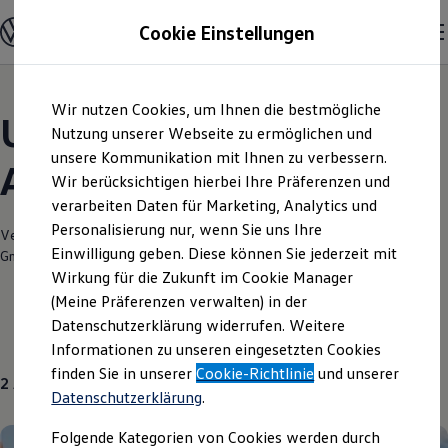
Modelle und Konfigurator
Cookie Einstellungen
Konfigurator
Modelle vergleichen
Konfiguration laden
Zum
Zum
Autosuche
Wir nutzen Cookies, um Ihnen die bestmögliche
Hauptinhalt
Footer
Elektroautos
Unsere aktuellen
springen
springen
Nutzung unserer Webseite zu ermöglichen und
ENERGY Sondermodelle
Nutzfahrzeuge
unsere Kommunikation mit Ihnen zu verbessern.
Angebote und mehr
SUV und CUV
Wir berücksichtigen hierbei Ihre Präferenzen und
Familienautos
verarbeiten Daten für Marketing, Analytics und
Kombis
Kompaktwagen
Personalisierung nur, wenn Sie uns Ihre
Verantwortlich für die Inhalte auf dieser Seite ist die Autohaus Schulze
Sportwagen
Einwilligung geben. Diese können Sie jederzeit mit
GmbH
(
Impressum & Rechtliches
)
Schnell verfügbare Fahrzeuge
Angebote und Produkte
Wirkung für die Zukunft im Cookie Manager
Aktuelle Angebote
(Meine Präferenzen verwalten) in der
E-Auto-Förderung
Datenschutzerklärung widerrufen. Weitere
Volkswagen Marktplatz
Aktuelle Modelle
Neuwagen
Gebrauchtwagen
Informationen zu unseren eingesetzten Cookies
Die ENERGY Sondermodelle
Junge Gebrauchtwagen und Gebrauchtwagen
finden Sie in unserer
Cookie-Richtlinie
und unserer
2
Angebote
Volkswagen Zertifizierte Gebrauchtwagen
Datenschutzerklärung
.
Elektromobilität bei Gebrauchtwagen
Zubehör- und Serviceangebote
Folgende Kategorien von Cookies werden durch
Saisonangebote