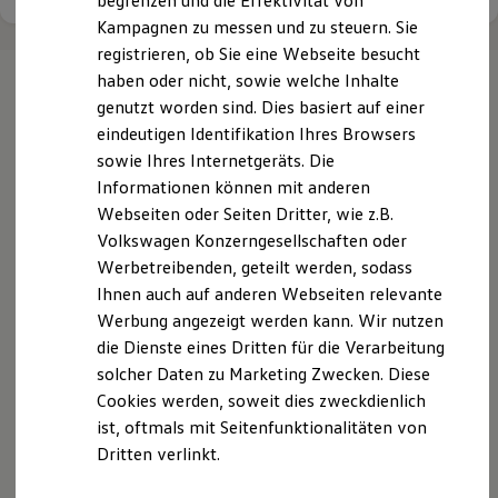
begrenzen und die Effektivität von
Hybridautos
Kampagnen zu messen und zu steuern. Sie
Marke und Erlebnis
registrieren, ob Sie eine Webseite besucht
Volkswagen R und R Experience
R-Modelle
haben oder nicht, sowie welche Inhalte
R Experience
genutzt worden sind. Dies basiert auf einer
Driving Experience
Ihre
nächsten
eindeutigen Identifikation Ihres Browsers
Volkswagen entdecken
Werkbesichtigung
sowie Ihres Internetgeräts. Die
Factory visit
Schritte
Informationen können mit anderen
Lifestyle Shop
Webseiten oder Seiten Dritter, wie z.B.
T-Roc Kollektion
Golf Kollektion
Volkswagen Konzerngesellschaften oder
ID. Kollektion
Werbetreibenden, geteilt werden, sodass
Volkswagen Kollektion
Ihnen auch auf anderen Webseiten relevante
R-Kollektion
Probefahrt vereinbaren
GTI Kollektion
Werbung angezeigt werden kann. Wir nutzen
Fußball Drop
die Dienste eines Dritten für die Verarbeitung
we drive football
solcher Daten zu Marketing Zwecken. Diese
#wedriveproud
Besitzer und Service
Cookies werden, soweit dies zweckdienlich
myVolkswagen
ist, oftmals mit Seitenfunktionalitäten von
Fahrzeugangebot anfordern
Software Updates
Dritten verlinkt.
Service und Ersatzteile
Inspektion und HU/AU
Reparaturen und Checks