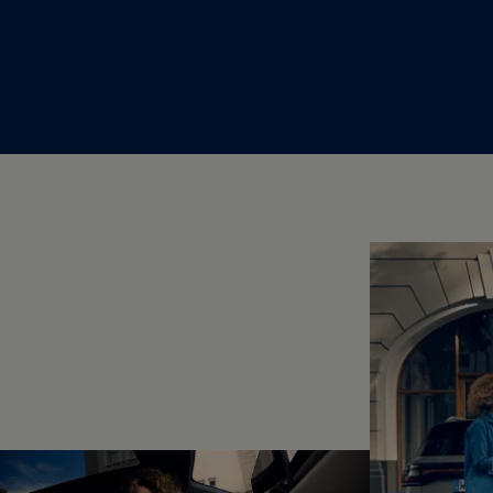
Hybridautos
Marke und Erlebnis
Volkswagen R und R Experience
R-Modelle
R Experience
Driving Experience
Volkswagen entdecken
Werkbesichtigung
Factory visit
Lifestyle Shop
T-Roc Kollektion
Golf Kollektion
ID. Kollektion
Volkswagen Kollektion
R-Kollektion
GTI Kollektion
Fußball Drop
we drive football
#wedriveproud
Besitzer und Service
myVolkswagen
Software Updates
Service und Ersatzteile
Inspektion und HU/AU
Reparaturen und Checks