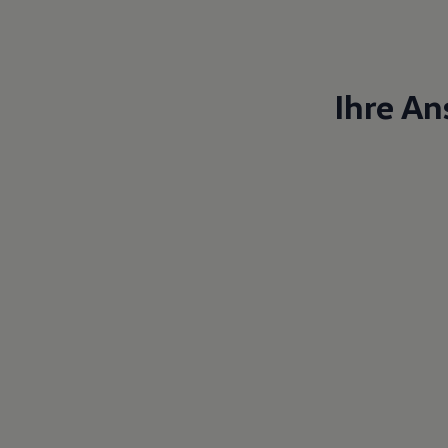
Magazin
Lifestyle
Transport
Familie
Elektromobilität
Ihre An
Volkswagen R
Pannen- und Unfallhilfe
Volkswagen Kundenbetreuung