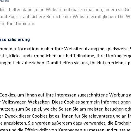
okies
kies helfen dabei, eine Website nutzbar zu machen, indem sie G
und Zugriff auf sichere Bereiche der Website ermöglichen. Die W
tig funktionieren.
rsonalisierung
mmeln Informationen über Ihre Websitenutzung (beispielsweise S
eite, Klicks) und ermöglichen uns bei Teilnahme, Ihre Umfrageerge
g mit einzubeziehen. Damit helfen sie uns, Ihr Nutzererlebnis pe
Cookies, um Ihnen auf Ihre Interessen zugeschnittene Werbung a
r Volkswagen Webseiten. Diese Cookies sammeln Informationen 
utzen, zum Beispiel, welche Seiten Sie am meisten besuchen oder
r Zweck dieser Cookies ist es, Ihnen für Sie relevantere und an I
e anzubieten. Sie werden außerdem dazu verwendet, die Erschein
zen und die Effektivität von Kampagnen zu messen und zu steuern