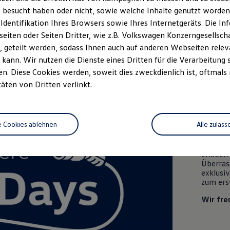
 besucht haben oder nicht, sowie welche Inhalte genutzt worden s
rzeugangebot
Servicetermin buchen
rdern
 Identifikation Ihres Browsers sowie Ihres Internetgeräts. Die 
iten oder Seiten Dritter, wie z.B. Volkswagen Konzerngesellsch
 geteilt werden, sodass Ihnen auch auf anderen Webseiten rel
kann. Wir nutzen die Dienste eines Dritten für die Verarbeitung 
. Diese Cookies werden, soweit dies zweckdienlich ist, oftmals
täten von Dritten verlinkt.
ID. P
Lern
volle
e Cookies ablehnen
Alle zulass
Besuche
erleben 
Überras
exklusi
zum erst
Wir fre