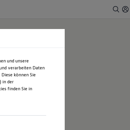
hen und unsere
 und verarbeiten Daten
. Diese können Sie
 in der
es finden Sie in