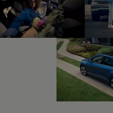
Motorenöl und Flüssigkeiten
Räder und Reifen
Pannen- und Unfallhilfe
Economy Service
Volkswagen Teile
Zubehör
Modellspezifisches Zubehör
Schutz und Pflege
Transport
Entertainment und Elektronik
Individualisieren
Wallbox und Ladekabel
Digitale Extras
Dienste für Ihr Modell finden
Volkswagen Apps, Login und Shop
Handy und Fahrzeug verbinden
Updates für Software, Karten und Radio
Über Ihr Auto
Vorgängermodelle
Kundeninformationen
Volkswagen Kundenbetreuung
Warn- und Kontrollleuchten
Assistenzsysteme
Digitale Betriebsanleitung
Live Beratung