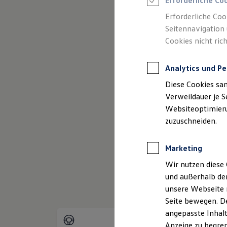
Erforderliche Co
Reifenpakete
Leasing
Erforderliche Coo
Leasing-Angebote
Seitennavigation 
Gebrauchtwagen Leasing
Cookies nicht rich
Junge Gebrauchtwagen-Leasing
Elektroauto Leasing
Kleinwagen-Leasing
(
Impressum & Rechtliches
)
Analytics und Pe
Leasing ohne Anzahlung
Finanzierung
Diese Cookies sa
Autokredit mit Schlussrate
Versicherungen und Garantien
Verweildauer je S
Kfz-Versicherung
Websiteoptimierun
Restschuldversicherungen
zuzuschneiden.
Garantien
Wartungsverträge
Geschäftskunden
Marketing
Professional Class bei Volkswagen
Großkunden
Wir nutzen diese 
Behörden
und außerhalb de
Direktkunden
Sonderfahrzeuge
unsere Webseite n
Anpfiff zum Gewinn
Seite bewegen. De
Elektromobilität
angepasste Inhalt
Elektroautos
ID. Tutorials
Anzeige zu begren