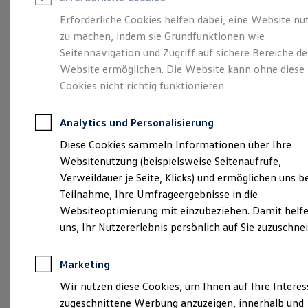
Reifenpakete
Leasing
Erforderliche Cookies helfen dabei, eine Website nu
Leasing-Angebote
zu machen, indem sie Grundfunktionen wie
Eine Klasse für sich.
Gebrauchtwagen Leasing
Seitennavigation und Zugriff auf sichere Bereiche de
Junge Gebrauchtwagen-Leasing
Elektroauto Leasing
Website ermöglichen. Die Website kann ohne diese
Der Golf.
Kleinwagen-Leasing
Cookies nicht richtig funktionieren.
Leasing ohne Anzahlung
Finanzierung
Autokredit mit Schlussrate
Analytics und Personalisierung
Versicherungen und Garantien
Kfz-Versicherung
Diese Cookies sammeln Informationen über Ihre
Restschuldversicherungen
Websitenutzung (beispielsweise Seitenaufrufe,
Garantien
Verweildauer je Seite, Klicks) und ermöglichen uns b
Wartungsverträge
Geschäftskunden
Teilnahme, Ihre Umfrageergebnisse in die
Professional Class bei Volkswagen
Websiteoptimierung mit einzubeziehen. Damit helfe
Großkunden
(
Impressum & Rechtliches
)
uns, Ihr Nutzererlebnis persönlich auf Sie zuzuschne
Behörden
Direktkunden
Sonderfahrzeuge
Marketing
Anpfiff zum Gewinn
Details des Golf
Elektromobilität
Wir nutzen diese Cookies, um Ihnen auf Ihre Intere
Elektroautos
zugeschnittene Werbung anzuzeigen, innerhalb und
ID. Tutorials