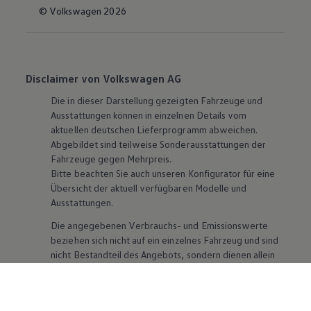
© Volkswagen 2026
Disclaimer von Volkswagen AG
Die in dieser Darstellung gezeigten Fahrzeuge und
Ausstattungen können in einzelnen Details vom
aktuellen deutschen Lieferprogramm abweichen.
Abgebildet sind teilweise Sonderausstattungen der
Fahrzeuge gegen Mehrpreis.
Bitte beachten Sie auch unseren Konfigurator für eine
Übersicht der aktuell verfügbaren Modelle und
Ausstattungen.
Die angegebenen Verbrauchs- und Emissionswerte
beziehen sich nicht auf ein einzelnes Fahrzeug und sind
nicht Bestandteil des Angebots, sondern dienen allein
Vergleichszwecken zwischen den verschiedenen
Fahrzeugtypen. Zusatzausstattungen und
Zubehör
(Anbauteile, Reifenformat usw.) können relevante