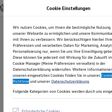
Modelle und Konfigurator
Cookie Einstellungen
Konfigurator
Modelle vergleichen
Konfiguration laden
Zum
Zum
Autosuche
Wir nutzen Cookies, um Ihnen die bestmögliche Nutzung
Hauptinhalt
Footer
Elektroautos
springen
springen
unserer Webseite zu ermöglichen und unsere Kommunika
ENERGY Sondermodelle
Nutzfahrzeuge
mit Ihnen zu verbessern. Wir berücksichtigen hierbei Ihr
SUV und CUV
Präferenzen und verarbeiten Daten für Marketing, Analyt
Familienautos
Personalisierung nur, wenn Sie uns Ihre Einwilligung gebe
Kombis
Kompaktwagen
Diese können Sie jederzeit mit Wirkung für die Zukunft i
Sportwagen
Cookie Manager (Meine Präferenzen verwalten) in der
Schnell verfügbare Fahrzeuge
Angebote und Produkte
Datenschutzerklärung widerrufen. Weitere Informatione
Aktuelle Angebote
unseren eingesetzten Cookies finden Sie in unserer
Cooki
E-Auto-Förderung
Richtlinie
und unserer
Datenschutzerklärung
.
Volkswagen Marktplatz
Die ENERGY Sondermodelle
Folgende Kategorien von Cookies werden durch uns einge
Junge Gebrauchtwagen und Gebrauchtwagen
Volkswagen Zertifizierte Gebrauchtwagen
Elektromobilität bei Gebrauchtwagen
Zubehör- und Serviceangebote
Saisonangebote
Erforderliche Cookies