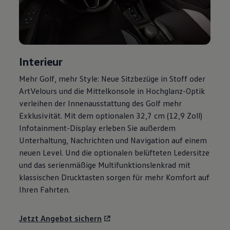
Motorenöl und Flüssigkeiten
Räder und Reifen
Pannen- und Unfallhilfe
Economy Service
Volkswagen Teile
Zubehör
Interieur
Modellspezifisches Zubehör
Schutz und Pflege
Mehr
Golf
, mehr Style: Neue Sitzbezüge in Stoff oder
Transport
ArtVelours und die Mittelkonsole in Hochglanz-Optik
Entertainment und Elektronik
Individualisieren
verleihen der Innenausstattung des
Golf
mehr
Wallbox und Ladekabel
Exklusivität. Mit dem optionalen 32,7 cm (12,9 Zoll)
Digitale Extras
Infotainment-Display erleben Sie außerdem
Dienste für Ihr Modell finden
Volkswagen Apps, Login und Shop
Unterhaltung, Nachrichten und Navigation auf einem
Handy und Fahrzeug verbinden
neuen Level. Und die optionalen belüfteten Ledersitze
Updates für Software, Karten und Radio
und das serienmäßige Multifunktionslenkrad mit
Über Ihr Auto
Vorgängermodelle
klassischen Drucktasten sorgen für mehr Komfort auf
Kundeninformationen
Ihren Fahrten.
Volkswagen Kundenbetreuung
Warn- und Kontrollleuchten
Assistenzsysteme
Jetzt Angebot sichern
Digitale Betriebsanleitung
Live Beratung