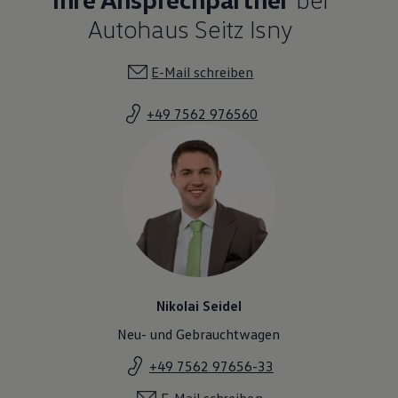
Magazin
Autohaus Seitz Isny
Lifestyle
Transport
Familie
E-Mail schreiben
Elektromobilität
Volkswagen R
Pannen- und Unfallhilfe
+49 7562 976560
Volkswagen Kundenbetreuung
Nikolai Seidel
Neu- und Gebrauchtwagen
+49 7562 97656-33