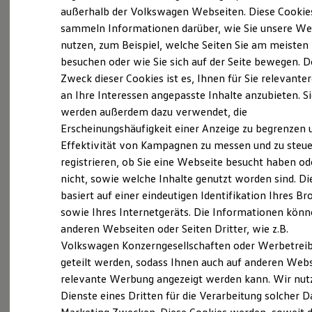
Elektrofahrzeugkonzepte
außerhalb der Volkswagen Webseiten. Diese Cookie
(
Impressum & Rechtliches
)
ID. EVERY1
sammeln Informationen darüber, wie Sie unsere We
Reichweite
nutzen, zum Beispiel, welche Seiten Sie am meisten
Reichweite der ID. Modelle
Reichweite im Winter
besuchen oder wie Sie sich auf der Seite bewegen. D
Rekuperation
Zweck dieser Cookies ist es, Ihnen für Sie relevante
Laden
an Ihre Interessen angepasste Inhalte anzubieten. S
Laden unterwegs
Laden Zuhause
werden außerdem dazu verwendet, die
Ladestationen finden
Erscheinungshäufigkeit einer Anzeige zu begrenzen 
Ladezeitensimulator
Effektivität von Kampagnen zu messen und zu steue
Batterie
Sicherheit
registrieren, ob Sie eine Webseite besucht haben od
Garantie und Lebensdauer
nicht, sowie welche Inhalte genutzt worden sind. Di
Nachhaltigkeit
basiert auf einer eindeutigen Identifikation Ihres B
Technologie
Kosten und Kauf
sowie Ihres Internetgeräts. Die Informationen kön
Verbrauchskosten
anderen Webseiten oder Seiten Dritter, wie z.B.
Kaufoptionen
Volkswagen Konzerngesellschaften oder Werbetrei
E-Auto-Förderung
Software und Konnektivität
geteilt werden, sodass Ihnen auch auf anderen Web
Die ID. Software 6
relevante Werbung angezeigt werden kann. Wir nut
ID. Software Versionen und Updates
Dienste eines Dritten für die Verarbeitung solcher D
Digitale Extras
Schnittstellen zu Ihrem ID.