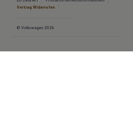
Vertrag Widerrufen
© Volkswagen 2026
Disclaimer von Volkswagen AG
Die in dieser Darstellung gezeigten Fahrzeuge und
Ausstattungen können in einzelnen Details vom
aktuellen deutschen Lieferprogramm abweichen.
Abgebildet sind teilweise Sonderausstattungen der
Fahrzeuge gegen Mehrpreis.
Bitte beachten Sie auch unseren Konfigurator für eine
Übersicht der aktuell verfügbaren Modelle und
Ausstattungen.
Die angegebenen Verbrauchs- und Emissionswerte
beziehen sich nicht auf ein einzelnes Fahrzeug und sind
nicht Bestandteil des Angebots, sondern dienen allein