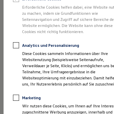
Reifenpakete
Leasing
Erforderliche Cookies helfen dabei, eine Website nu
Leasing-Angebote
zu machen, indem sie Grundfunktionen wie
So geht neu.
Gebrauchtwagen Leasing
Seitennavigation und Zugriff auf sichere Bereiche de
Junge Gebrauchtwagen-Leasing
Elektroauto Leasing
Website ermöglichen. Die Website kann ohne diese
Entdecken Sie jetzt
Kleinwagen-Leasing
Cookies nicht richtig funktionieren.
Leasing ohne Anzahlung
den neuen ID.3 Neo!
Finanzierung
Autokredit mit Schlussrate
Analytics und Personalisierung
Versicherungen und Garantien
Kfz-Versicherung
Diese Cookies sammeln Informationen über Ihre
Restschuldversicherungen
Websitenutzung (beispielsweise Seitenaufrufe,
Garantien
Verweildauer je Seite, Klicks) und ermöglichen uns b
Wartungsverträge
Geschäftskunden
Teilnahme, Ihre Umfrageergebnisse in die
Professional Class bei Volkswagen
Websiteoptimierung mit einzubeziehen. Damit helfe
Großkunden
uns, Ihr Nutzererlebnis persönlich auf Sie zuzuschne
Behörden
Direktkunden
Sonderfahrzeuge
Marketing
Anpfiff zum Gewinn
Elektromobilität
Wir nutzen diese Cookies, um Ihnen auf Ihre Intere
Elektroautos
zugeschnittene Werbung anzuzeigen, innerhalb und
ID. Tutorials