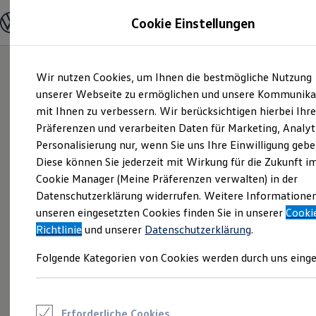
Modelle und Konfigurator
Cookie Einstellungen
Konfigurator
Modelle vergleichen
Konfiguration laden
Zum
Zum
Autosuche
Wir nutzen Cookies, um Ihnen die bestmögliche Nutzung
Hauptinhalt
Footer
Elektroautos
springen
springen
unserer Webseite zu ermöglichen und unsere Kommunika
ENERGY Sondermodelle
Nutzfahrzeuge
mit Ihnen zu verbessern. Wir berücksichtigen hierbei Ihr
SUV und CUV
Präferenzen und verarbeiten Daten für Marketing, Analyt
Familienautos
Personalisierung nur, wenn Sie uns Ihre Einwilligung gebe
Kombis
Kompaktwagen
Diese können Sie jederzeit mit Wirkung für die Zukunft i
Sportwagen
Cookie Manager (Meine Präferenzen verwalten) in der
Schnell verfügbare Fahrzeuge
Angebote und Produkte
Datenschutzerklärung widerrufen. Weitere Informatione
Aktuelle Angebote
unseren eingesetzten Cookies finden Sie in unserer
Cooki
E-Auto-Förderung
Richtlinie
und unserer
Datenschutzerklärung
.
Volkswagen Marktplatz
Die ENERGY Sondermodelle
Folgende Kategorien von Cookies werden durch uns einge
Junge Gebrauchtwagen und Gebrauchtwagen
Volkswagen Zertifizierte Gebrauchtwagen
Elektromobilität bei Gebrauchtwagen
Zubehör- und Serviceangebote
Saisonangebote
Erforderliche Cookies