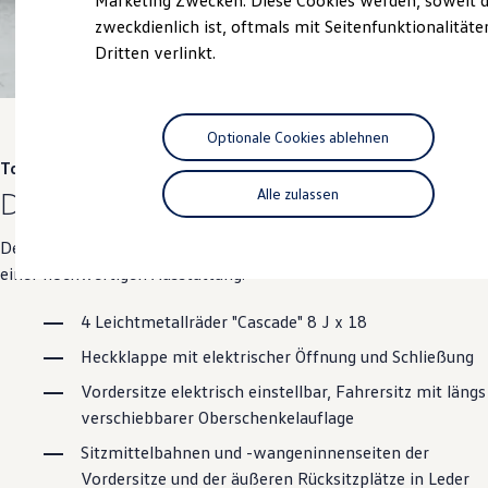
Marketing Zwecken. Diese Cookies werden, soweit d
Hybridautos
zweckdienlich ist, oftmals mit Seitenfunktionalität
Marke und Erlebnis
Dritten verlinkt.
Volkswagen R und R Experience
R-Modelle
R Experience
Driving Experience
Volkswagen entdecken
Optionale Cookies ablehnen
Werkbesichtigung
Touareg
Factory visit
Lifestyle Shop
Die Einsteiger-Ausstattung
Alle zulassen
T-Roc Kollektion
Golf Kollektion
Der
Touareg
überzeugt mit seinem ausdrucksstarken Design und
ID. Kollektion
Volkswagen Kollektion
einer hochwertigen Ausstattung.
R-Kollektion
GTI Kollektion
4 Leichtmetallräder "Cascade" 8 J x 18
Fußball Drop
we drive football
Heckklappe mit elektrischer Öffnung und Schließung
#wedriveproud
Besitzer und Service
Vordersitze elektrisch einstellbar, Fahrersitz mit längs
myVolkswagen
verschiebbarer Oberschenkelauflage
Software Updates
Service und Ersatzteile
Sitzmittelbahnen und -wangeninnenseiten der
Inspektion und HU/AU
Vordersitze und der äußeren Rücksitzplätze in Leder
Reparaturen und Checks