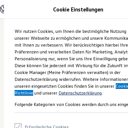
Modelle und Konfigurator
Cookie Einstellungen
Konfigurator
Modelle vergleichen
Konfiguration laden
Zum
Zum
Autosuche
Wir nutzen Cookies, um Ihnen die bestmögliche Nutzung
Hauptinhalt
Footer
Elektroautos
springen
springen
unserer Webseite zu ermöglichen und unsere Kommunika
ENERGY Sondermodelle
Nutzfahrzeuge
mit Ihnen zu verbessern. Wir berücksichtigen hierbei Ihr
SUV und CUV
Präferenzen und verarbeiten Daten für Marketing, Analyt
Familienautos
Personalisierung nur, wenn Sie uns Ihre Einwilligung gebe
Kombis
Kompaktwagen
Diese können Sie jederzeit mit Wirkung für die Zukunft i
Sportwagen
Cookie Manager (Meine Präferenzen verwalten) in der
Schnell verfügbare Fahrzeuge
Angebote und Produkte
Datenschutzerklärung widerrufen. Weitere Informatione
Aktuelle Angebote
unseren eingesetzten Cookies finden Sie in unserer
Cooki
E-Auto-Förderung
Richtlinie
und unserer
Datenschutzerklärung
.
Volkswagen Marktplatz
Die ENERGY Sondermodelle
Folgende Kategorien von Cookies werden durch uns einge
Junge Gebrauchtwagen und Gebrauchtwagen
Volkswagen Zertifizierte Gebrauchtwagen
Elektromobilität bei Gebrauchtwagen
Zubehör- und Serviceangebote
Saisonangebote
Erforderliche Cookies