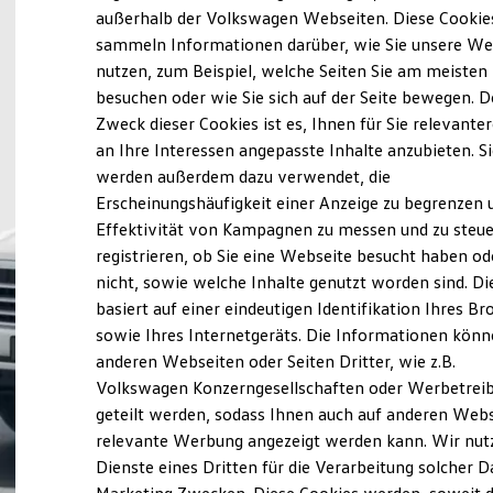
Elektrofahrzeugkonzepte
außerhalb der Volkswagen Webseiten. Diese Cookie
ID. EVERY1
sammeln Informationen darüber, wie Sie unsere We
Reichweite
nutzen, zum Beispiel, welche Seiten Sie am meisten
Reichweite der ID. Modelle
Reichweite im Winter
besuchen oder wie Sie sich auf der Seite bewegen. D
Rekuperation
Zweck dieser Cookies ist es, Ihnen für Sie relevante
Laden
an Ihre Interessen angepasste Inhalte anzubieten. S
Laden unterwegs
Laden Zuhause
werden außerdem dazu verwendet, die
Ladestationen finden
Erscheinungshäufigkeit einer Anzeige zu begrenzen 
Ladezeitensimulator
Effektivität von Kampagnen zu messen und zu steue
Batterie
Sicherheit
registrieren, ob Sie eine Webseite besucht haben od
Garantie und Lebensdauer
nicht, sowie welche Inhalte genutzt worden sind. Di
Nachhaltigkeit
basiert auf einer eindeutigen Identifikation Ihres B
Technologie
Kosten und Kauf
sowie Ihres Internetgeräts. Die Informationen kön
Verbrauchskosten
anderen Webseiten oder Seiten Dritter, wie z.B.
Kaufoptionen
Volkswagen Konzerngesellschaften oder Werbetrei
E-Auto-Förderung
Software und Konnektivität
geteilt werden, sodass Ihnen auch auf anderen Web
Die ID. Software 6
relevante Werbung angezeigt werden kann. Wir nut
ID. Software Versionen und Updates
Dienste eines Dritten für die Verarbeitung solcher D
Digitale Extras
Schnittstellen zu Ihrem ID.