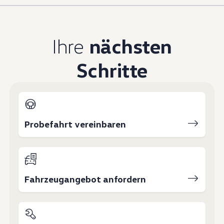
Magazin
Lifestyle
Transport
Familie
Ihre
nächsten
Elektromobilität
Volkswagen R
Schritte
Pannen- und Unfallhilfe
Volkswagen Kundenbetreuung
Probefahrt vereinbaren
Fahrzeugangebot anfordern