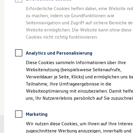
Reifenpakete
Leasing
Erforderliche Cookies helfen dabei, eine Website nu
Leasing-Angebote
zu machen, indem sie Grundfunktionen wie
Sportlich, edel,
Gebrauchtwagen Leasing
Seitennavigation und Zugriff auf sichere Bereiche de
Junge Gebrauchtwagen-Leasing
Elektroauto Leasing
Website ermöglichen. Die Website kann ohne diese
elegant:
der Touareg
Kleinwagen-Leasing
Cookies nicht richtig funktionieren.
Leasing ohne Anzahlung
Finanzierung
Autokredit mit Schlussrate
Analytics und Personalisierung
Versicherungen und Garantien
Kfz-Versicherung
Diese Cookies sammeln Informationen über Ihre
Restschuldversicherungen
Websitenutzung (beispielsweise Seitenaufrufe,
Garantien
Verweildauer je Seite, Klicks) und ermöglichen uns b
Wartungsverträge
Geschäftskunden
Teilnahme, Ihre Umfrageergebnisse in die
Professional Class bei Volkswagen
Websiteoptimierung mit einzubeziehen. Damit helfe
Großkunden
(
Impressum & Rechtliches
)
uns, Ihr Nutzererlebnis persönlich auf Sie zuzuschne
Behörden
Direktkunden
Sonderfahrzeuge
Marketing
Anpfiff zum Gewinn
Elektromobilität
Wir nutzen diese Cookies, um Ihnen auf Ihre Intere
Elektroautos
zugeschnittene Werbung anzuzeigen, innerhalb und
ID. Tutorials