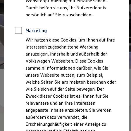
Websiteoptimierung mit einzubeziehen.
Elektrofahrzeugkonzepte
Damit helfen sie uns, Ihr Nutzererlebnis
ID. EVERY1
Reichweite
persönlich auf Sie zuzuschneiden.
Reichweite der ID. Modelle
Reichweite im Winter
Rekuperation
Marketing
Laden
Wir nutzen diese Cookies, um Ihnen auf Ihre
Laden unterwegs
Laden Zuhause
Interessen zugeschnittene Werbung
Ladestationen finden
anzuzeigen, innerhalb und außerhalb der
Ladezeitensimulator
Volkswagen Webseiten. Diese Cookies
Batterie
Sicherheit
sammeln Informationen darüber, wie Sie
Garantie und Lebensdauer
unsere Webseite nutzen, zum Beispiel,
Nachhaltigkeit
Bewerben Sie sich bei uns!
welche Seiten Sie am meisten besuchen oder
Technologie
Kosten und Kauf
wie Sie sich auf der Seite bewegen. Der
Verbrauchskosten
Details ansehen
Zweck dieser Cookies ist es, Ihnen für Sie
Kaufoptionen
relevantere und an Ihre Interessen
E-Auto-Förderung
Software und Konnektivität
angepasste Inhalte anzubieten. Sie werden
Die ID. Software 6
außerdem dazu verwendet, die
ID. Software Versionen und Updates
Erscheinungshäufigkeit einer Anzeige zu
Digitale Extras
Schnittstellen zu Ihrem ID.