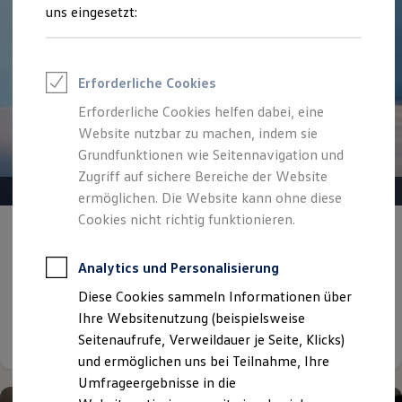
Reifenpakete
uns eingesetzt:
Leasing
Leasing-Angebote
Gebrauchtwagen Leasing
Junge Gebrauchtwagen-Leasing
Erforderliche Cookies
Elektroauto Leasing
Kleinwagen-Leasing
Erforderliche Cookies helfen dabei, eine
Leasing ohne Anzahlung
Website nutzbar zu machen, indem sie
Finanzierung
Autokredit mit Schlussrate
Grundfunktionen wie Seitennavigation und
Versicherungen und Garantien
Zugriff auf sichere Bereiche der Website
Kfz-Versicherung
ermöglichen. Die Website kann ohne diese
Restschuldversicherungen
Garantien
Cookies nicht richtig funktionieren.
Gepflegt, geprüft und für gut befunden.
Wartungsverträge
Geschäftskunden
Volkswagen Zertifizierte
Professional Class bei Volkswagen
Analytics und Personalisierung
Gebrauchtwagen.
Großkunden
Diese Cookies sammeln Informationen über
Behörden
Direktkunden
Ihre Websitenutzung (beispielsweise
Details ansehen
Sonderfahrzeuge
Seitenaufrufe, Verweildauer je Seite, Klicks)
Anpfiff zum Gewinn
und ermöglichen uns bei Teilnahme, Ihre
Elektromobilität
Elektroautos
Umfrageergebnisse in die
ID. Tutorials