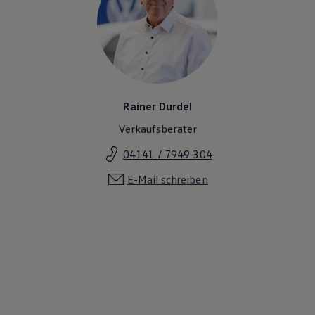
Magazin
Lifestyle
Transport
Familie
Elektromobilität
Volkswagen R
Pannen- und Unfallhilfe
Volkswagen Kundenbetreuung
Rainer Durdel
Verkaufsberater
04141 / 7949 304
E-Mail schreiben