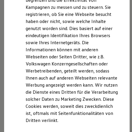
begrenzen und die Effektivität von
Ihre
nächsten
Hybridautos
Kampagnen zu messen und zu steuern. Sie
Marke und Erlebnis
registrieren, ob Sie eine Webseite besucht
Volkswagen R und R Experience
Schritte
R-Modelle
haben oder nicht, sowie welche Inhalte
R Experience
genutzt worden sind. Dies basiert auf einer
Driving Experience
eindeutigen Identifikation Ihres Browsers
Volkswagen entdecken
Werkbesichtigung
sowie Ihres Internetgeräts. Die
Factory visit
Informationen können mit anderen
Lifestyle Shop
Probefahrt vereinbaren
Webseiten oder Seiten Dritter, wie z.B.
T-Roc Kollektion
Golf Kollektion
Volkswagen Konzerngesellschaften oder
ID. Kollektion
Werbetreibenden, geteilt werden, sodass
Volkswagen Kollektion
Ihnen auch auf anderen Webseiten relevante
R-Kollektion
GTI Kollektion
Fahrzeugangebot anfordern
Werbung angezeigt werden kann. Wir nutzen
Fußball Drop
die Dienste eines Dritten für die Verarbeitung
we drive football
solcher Daten zu Marketing Zwecken. Diese
#wedriveproud
Besitzer und Service
Cookies werden, soweit dies zweckdienlich
myVolkswagen
ist, oftmals mit Seitenfunktionalitäten von
Software Updates
Servicetermin buchen
Dritten verlinkt.
Service und Ersatzteile
Inspektion und HU/AU
Reparaturen und Checks