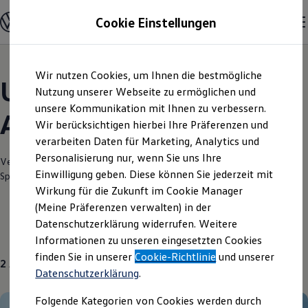
Modelle und Konfigurator
Cookie Einstellungen
Konfigurator
Modelle vergleichen
Konfiguration laden
Zum
Zum
Autosuche
Wir nutzen Cookies, um Ihnen die bestmögliche
Hauptinhalt
Footer
Elektroautos
Unsere aktuellen
springen
springen
Nutzung unserer Webseite zu ermöglichen und
ENERGY Sondermodelle
Nutzfahrzeuge
unsere Kommunikation mit Ihnen zu verbessern.
Angebote und mehr
SUV und CUV
Wir berücksichtigen hierbei Ihre Präferenzen und
Familienautos
verarbeiten Daten für Marketing, Analytics und
Kombis
Kompaktwagen
Personalisierung nur, wenn Sie uns Ihre
Verantwortlich für die Inhalte auf dieser Seite ist die Autohaus
Sportwagen
Einwilligung geben. Diese können Sie jederzeit mit
Spreckelsen GmbH & Co. KG
(
Impressum & Rechtliches
)
Schnell verfügbare Fahrzeuge
Angebote und Produkte
Wirkung für die Zukunft im Cookie Manager
Aktuelle Angebote
(Meine Präferenzen verwalten) in der
E-Auto-Förderung
Datenschutzerklärung widerrufen. Weitere
Volkswagen Marktplatz
Gebrauchtwagen
Über uns
Informationen zu unseren eingesetzten Cookies
Die ENERGY Sondermodelle
Junge Gebrauchtwagen und Gebrauchtwagen
finden Sie in unserer
Cookie-Richtlinie
und unserer
2
Angebote
Volkswagen Zertifizierte Gebrauchtwagen
Datenschutzerklärung
.
Elektromobilität bei Gebrauchtwagen
Zubehör- und Serviceangebote
Folgende Kategorien von Cookies werden durch
Saisonangebote