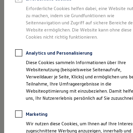
Reifenpakete
Leasing
Erforderliche Cookies helfen dabei, eine Website nu
Leasing-Angebote
zu machen, indem sie Grundfunktionen wie
Viel Platz, viel Freiheit.
Gebrauchtwagen Leasing
Seitennavigation und Zugriff auf sichere Bereiche de
Junge Gebrauchtwagen-Leasing
Elektroauto Leasing
Website ermöglichen. Die Website kann ohne diese
Der Golf Variant.
Kleinwagen-Leasing
Cookies nicht richtig funktionieren.
Leasing ohne Anzahlung
Finanzierung
Autokredit mit Schlussrate
Analytics und Personalisierung
Versicherungen und Garantien
Kfz-Versicherung
Diese Cookies sammeln Informationen über Ihre
Restschuldversicherungen
Websitenutzung (beispielsweise Seitenaufrufe,
Garantien
Verweildauer je Seite, Klicks) und ermöglichen uns b
Wartungsverträge
Geschäftskunden
Teilnahme, Ihre Umfrageergebnisse in die
Professional Class bei Volkswagen
Websiteoptimierung mit einzubeziehen. Damit helfe
Großkunden
(
Impressum & Rechtliches
)
uns, Ihr Nutzererlebnis persönlich auf Sie zuzuschne
Behörden
Direktkunden
Sonderfahrzeuge
Marketing
Anpfiff zum Gewinn
Elektromobilität
Wir nutzen diese Cookies, um Ihnen auf Ihre Intere
Elektroautos
zugeschnittene Werbung anzuzeigen, innerhalb und
ID. Tutorials