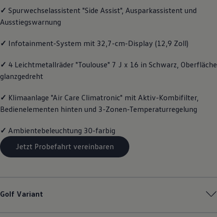
Motorenöl und Flüssigkeiten
✓
Spurwechselassistent "Side Assist", Ausparkassistent und
Räder und Reifen
Ausstiegswarnung
Pannen- und Unfallhilfe
Economy Service
Volkswagen Teile
✓
Infotainment-System mit 32,7-cm-Display (12,9 Zoll)
Zubehör
Modellspezifisches Zubehör
✓
4 Leichtmetallräder "Toulouse" 7 J x 16 in Schwarz, Oberfläche
Schutz und Pflege
glanzgedreht
Transport
Entertainment und Elektronik
Individualisieren
✓
Klimaanlage "Air Care Climatronic" mit Aktiv-Kombifilter,
Wallbox und Ladekabel
Bedienelementen hinten und 3-Zonen-Temperaturregelung
Digitale Extras
Dienste für Ihr Modell finden
Volkswagen Apps, Login und Shop
✓
Ambientebeleuchtung 30-farbig
Handy und Fahrzeug verbinden
Jetzt Probefahrt vereinbaren
Updates für Software, Karten und Radio
Über Ihr Auto
Vorgängermodelle
Kundeninformationen
Volkswagen Kundenbetreuung
Warn- und Kontrollleuchten
Golf
Variant
Assistenzsysteme
Digitale Betriebsanleitung
Live Beratung