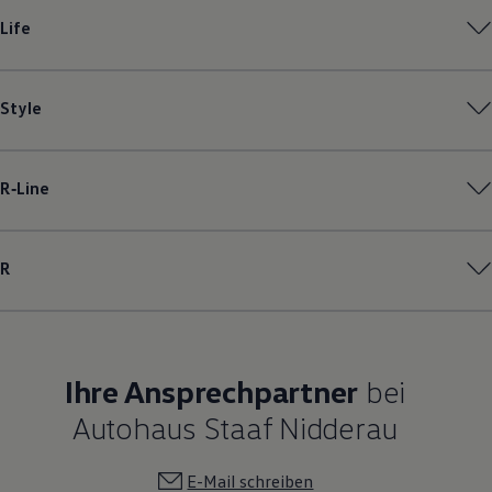
Magazin
Life
Lifestyle
Transport
Familie
Elektromobilität
Style
Volkswagen R
Pannen- und Unfallhilfe
Volkswagen Kundenbetreuung
R‑Line
R
Ihre Ansprechpartner
bei
Autohaus Staaf Nidderau
E-Mail schreiben