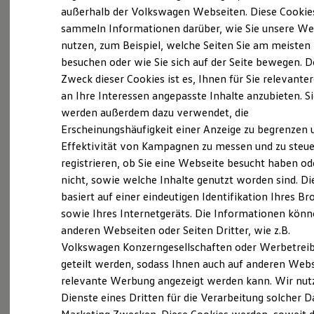
Probefahrt vereinbaren
Elektrofahrzeugkonzepte
außerhalb der Volkswagen Webseiten. Diese Cookie
ID. EVERY1
sammeln Informationen darüber, wie Sie unsere We
Reichweite
nutzen, zum Beispiel, welche Seiten Sie am meisten
Reichweite der ID. Modelle
Reichweite im Winter
besuchen oder wie Sie sich auf der Seite bewegen. D
Rekuperation
Zweck dieser Cookies ist es, Ihnen für Sie relevante
Fahrzeugangebot anfordern
Laden
an Ihre Interessen angepasste Inhalte anzubieten. S
Laden unterwegs
Laden Zuhause
werden außerdem dazu verwendet, die
Ladestationen finden
Erscheinungshäufigkeit einer Anzeige zu begrenzen 
Ladezeitensimulator
Effektivität von Kampagnen zu messen und zu steue
Batterie
Servicetermin buchen
Sicherheit
registrieren, ob Sie eine Webseite besucht haben od
Garantie und Lebensdauer
nicht, sowie welche Inhalte genutzt worden sind. Di
Nachhaltigkeit
basiert auf einer eindeutigen Identifikation Ihres B
Technologie
Kosten und Kauf
sowie Ihres Internetgeräts. Die Informationen kön
Verbrauchskosten
anderen Webseiten oder Seiten Dritter, wie z.B.
Serviceanfrage stellen
Kaufoptionen
Volkswagen Konzerngesellschaften oder Werbetrei
E-Auto-Förderung
Software und Konnektivität
geteilt werden, sodass Ihnen auch auf anderen Web
Die ID. Software 6
relevante Werbung angezeigt werden kann. Wir nut
ID. Software Versionen und Updates
Dienste eines Dritten für die Verarbeitung solcher D
Digitale Extras
Schnittstellen zu Ihrem ID.