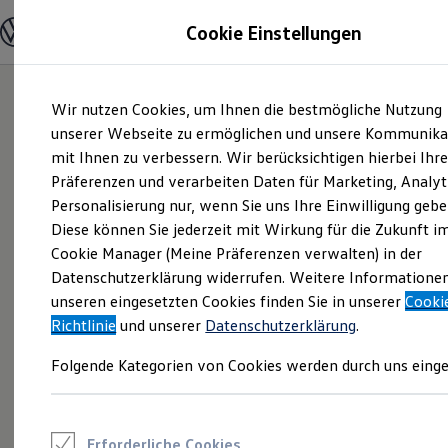
Modelle und Konfigurator
Cookie Einstellungen
Konfigurator
Modelle vergleichen
Konfiguration laden
Zum
Zum
Autosuche
Wir nutzen Cookies, um Ihnen die bestmögliche Nutzung
Hauptinhalt
Footer
Elektroautos
springen
springen
unserer Webseite zu ermöglichen und unsere Kommunika
ENERGY Sondermodelle
Nutzfahrzeuge
mit Ihnen zu verbessern. Wir berücksichtigen hierbei Ihr
SUV und CUV
Präferenzen und verarbeiten Daten für Marketing, Analyt
Familienautos
Personalisierung nur, wenn Sie uns Ihre Einwilligung gebe
Kombis
Kompaktwagen
Diese können Sie jederzeit mit Wirkung für die Zukunft i
Sportwagen
Cookie Manager (Meine Präferenzen verwalten) in der
Schnell verfügbare Fahrzeuge
Angebote und Produkte
Datenschutzerklärung widerrufen. Weitere Informatione
Aktuelle Angebote
unseren eingesetzten Cookies finden Sie in unserer
Cooki
E-Auto-Förderung
Richtlinie
und unserer
Datenschutzerklärung
.
Volkswagen Marktplatz
Die ENERGY Sondermodelle
Folgende Kategorien von Cookies werden durch uns einge
Junge Gebrauchtwagen und Gebrauchtwagen
Volkswagen Zertifizierte Gebrauchtwagen
Elektromobilität bei Gebrauchtwagen
Zubehör- und Serviceangebote
Saisonangebote
Erforderliche Cookies