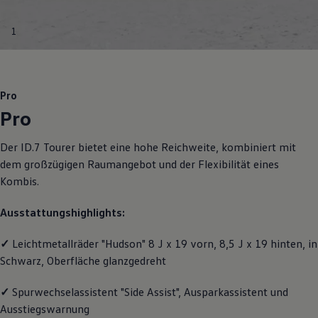
Motorenöl und Flüssigkeiten
Räder und Reifen
1
Pannen- und Unfallhilfe
Economy Service
Volkswagen Teile
Zubehör
Modellspezifisches Zubehör
Pro
Schutz und Pflege
Pro
Transport
Entertainment und Elektronik
Individualisieren
Der
ID.7 Tourer
bietet eine hohe Reichweite, kombiniert mit
Wallbox und Ladekabel
dem großzügigen Raumangebot und der Flexibilität eines
Digitale Extras
Dienste für Ihr Modell finden
Kombis.
Volkswagen Apps, Login und Shop
Handy und Fahrzeug verbinden
Ausstattungshighlights:
Updates für Software, Karten und Radio
Über Ihr Auto
Vorgängermodelle
✓
Leichtmetallräder "Hudson" 8 J x 19 vorn, 8,5 J x 19 hinten, in
Kundeninformationen
Schwarz, Oberfläche glanzgedreht
Volkswagen Kundenbetreuung
Warn- und Kontrollleuchten
✓
Spurwechselassistent "Side Assist", Ausparkassistent und
Assistenzsysteme
Digitale Betriebsanleitung
Ausstiegswarnung
Live Beratung