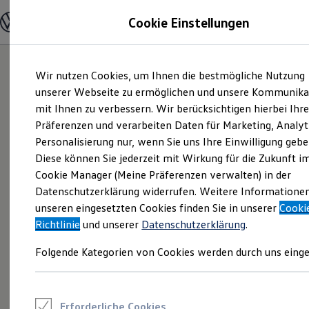
Modelle und Konfigurator
Cookie Einstellungen
Konfigurator
Modelle vergleichen
Konfiguration laden
Zum
Zum
Autosuche
Wir nutzen Cookies, um Ihnen die bestmögliche Nutzung
Hauptinhalt
Footer
Elektroautos
springen
springen
unserer Webseite zu ermöglichen und unsere Kommunika
ENERGY Sondermodelle
Nutzfahrzeuge
mit Ihnen zu verbessern. Wir berücksichtigen hierbei Ihr
SUV und CUV
Präferenzen und verarbeiten Daten für Marketing, Analyt
Familienautos
Personalisierung nur, wenn Sie uns Ihre Einwilligung gebe
Kombis
Kompaktwagen
Diese können Sie jederzeit mit Wirkung für die Zukunft i
Sportwagen
Cookie Manager (Meine Präferenzen verwalten) in der
Schnell verfügbare Fahrzeuge
Angebote und Produkte
Datenschutzerklärung widerrufen. Weitere Informatione
Aktuelle Angebote
unseren eingesetzten Cookies finden Sie in unserer
Cooki
E-Auto-Förderung
Richtlinie
und unserer
Datenschutzerklärung
.
Volkswagen Marktplatz
Die ENERGY Sondermodelle
Folgende Kategorien von Cookies werden durch uns einge
Junge Gebrauchtwagen und Gebrauchtwagen
Volkswagen Zertifizierte Gebrauchtwagen
Elektromobilität bei Gebrauchtwagen
Zubehör- und Serviceangebote
Saisonangebote
Erforderliche Cookies