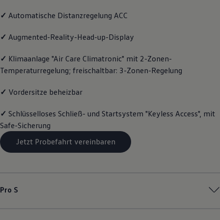
Magazin
✓
Automatische Distanzregelung ACC
Lifestyle
Transport
Familie
✓
Augmented-Reality-Head-up-Display
Elektromobilität
Volkswagen R
✓
Klimaanlage "Air Care Climatronic" mit 2-Zonen-
Pannen- und Unfallhilfe
Temperaturregelung; freischaltbar: 3-Zonen-Regelung
Volkswagen Kundenbetreuung
✓
Vordersitze beheizbar
✓
Schlüsselloses Schließ- und Startsystem "Keyless Access", mit
Safe-Sicherung
Jetzt Probefahrt vereinbaren
Pro S