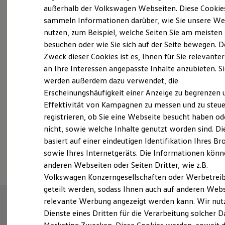
Elektrofahrzeugkonzepte
außerhalb der Volkswagen Webseiten. Diese Cookie
ID. EVERY1
sammeln Informationen darüber, wie Sie unsere We
Reichweite
nutzen, zum Beispiel, welche Seiten Sie am meisten
Fahrzeugangebot anfordern
Reichweite der ID. Modelle
Reichweite im Winter
besuchen oder wie Sie sich auf der Seite bewegen. D
Rekuperation
Zweck dieser Cookies ist es, Ihnen für Sie relevante
Laden
an Ihre Interessen angepasste Inhalte anzubieten. S
Laden unterwegs
Laden Zuhause
werden außerdem dazu verwendet, die
Ladestationen finden
Servicetermin buchen
Erscheinungshäufigkeit einer Anzeige zu begrenzen 
Ladezeitensimulator
Effektivität von Kampagnen zu messen und zu steue
Batterie
Sicherheit
registrieren, ob Sie eine Webseite besucht haben od
Garantie und Lebensdauer
nicht, sowie welche Inhalte genutzt worden sind. Di
Nachhaltigkeit
basiert auf einer eindeutigen Identifikation Ihres B
Technologie
Serviceanfrage stellen
Kosten und Kauf
sowie Ihres Internetgeräts. Die Informationen kön
Verbrauchskosten
anderen Webseiten oder Seiten Dritter, wie z.B.
Kaufoptionen
Volkswagen Konzerngesellschaften oder Werbetrei
E-Auto-Förderung
Software und Konnektivität
geteilt werden, sodass Ihnen auch auf anderen Web
Die ID. Software 6
relevante Werbung angezeigt werden kann. Wir nut
ID. Software Versionen und Updates
Dienste eines Dritten für die Verarbeitung solcher D
Digitale Extras
Schnittstellen zu Ihrem ID.