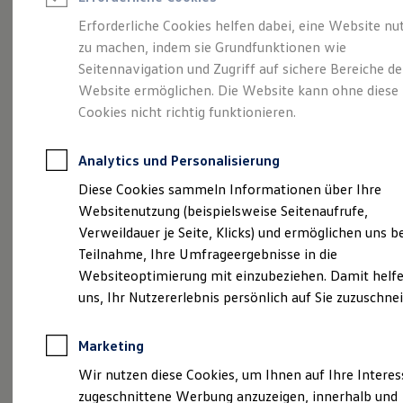
Reifenpakete
Leasing
Erforderliche Cookies helfen dabei, eine Website nu
Leasing-Angebote
zu machen, indem sie Grundfunktionen wie
Der ID.7 Tourer
Gebrauchtwagen Leasing
Seitennavigation und Zugriff auf sichere Bereiche de
Junge Gebrauchtwagen-Leasing
Elektroauto Leasing
Website ermöglichen. Die Website kann ohne diese
Kleinwagen-Leasing
Cookies nicht richtig funktionieren.
Leasing ohne Anzahlung
Finanzierung
Autokredit mit Schlussrate
Analytics und Personalisierung
Versicherungen und Garantien
Kfz-Versicherung
Diese Cookies sammeln Informationen über Ihre
Restschuldversicherungen
Websitenutzung (beispielsweise Seitenaufrufe,
Garantien
Verweildauer je Seite, Klicks) und ermöglichen uns b
Wartungsverträge
(
Impressum & Rechtliches
)
Geschäftskunden
Teilnahme, Ihre Umfrageergebnisse in die
Professional Class bei Volkswagen
Websiteoptimierung mit einzubeziehen. Damit helfe
Großkunden
uns, Ihr Nutzererlebnis persönlich auf Sie zuzuschne
Behörden
Direktkunden
Sonderfahrzeuge
Marketing
Anpfiff zum Gewinn
Probefahrt vereinbaren
Elektromobilität
Wir nutzen diese Cookies, um Ihnen auf Ihre Intere
Elektroautos
zugeschnittene Werbung anzuzeigen, innerhalb und
ID. Tutorials