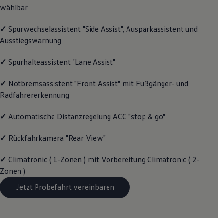
wählbar
Volkswagen Apps, Login und Shop
Handy und Fahrzeug verbinden
Updates für Software, Karten und Radio
✓
Spurwechselassistent "Side Assist", Ausparkassistent und
Über Ihr Auto
Ausstiegswarnung
Vorgängermodelle
Kundeninformationen
Volkswagen Kundenbetreuung
✓
Spurhalteassistent "Lane Assist"
Warn- und Kontrollleuchten
Assistenzsysteme
✓
Notbremsassistent "Front Assist" mit Fußgänger- und
Digitale Betriebsanleitung
Radfahrererkennung
Live Beratung
Magazin
Lifestyle
✓
Automatische Distanzregelung ACC "stop & go"
Transport
Familie
✓
Rückfahrkamera "Rear View"
Elektromobilität
Volkswagen R
Pannen- und Unfallhilfe
✓
Climatronic ( 1-Zonen ) mit Vorbereitung Climatronic ( 2-
Volkswagen Kundenbetreuung
Zonen )
Jetzt Probefahrt vereinbaren