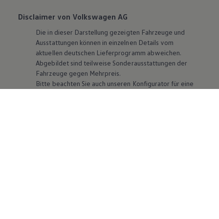
Disclaimer von Volkswagen AG
Die in dieser Darstellung gezeigten Fahrzeuge und
Ausstattungen können in einzelnen Details vom
aktuellen deutschen Lieferprogramm abweichen.
Abgebildet sind teilweise Sonderausstattungen der
Fahrzeuge gegen Mehrpreis.
Bitte beachten Sie auch unseren Konfigurator für eine
Übersicht der aktuell verfügbaren Modelle und
Ausstattungen.
Die angegebenen Verbrauchs- und Emissionswerte
beziehen sich nicht auf ein einzelnes Fahrzeug und sind
nicht Bestandteil des Angebots, sondern dienen allein
Vergleichszwecken zwischen den verschiedenen
Fahrzeugtypen. Zusatzausstattungen und
Zubehör
(Anbauteile, Reifenformat usw.) können relevante
Fahrzeugparameter, wie
z. B.
Gewicht, Rollwiderstand
und Aerodynamik verändern und neben Witterungs-
und Verkehrsbedingungen sowie dem individuellen
Fahrverhalten den Kraftstoffverbrauch, den