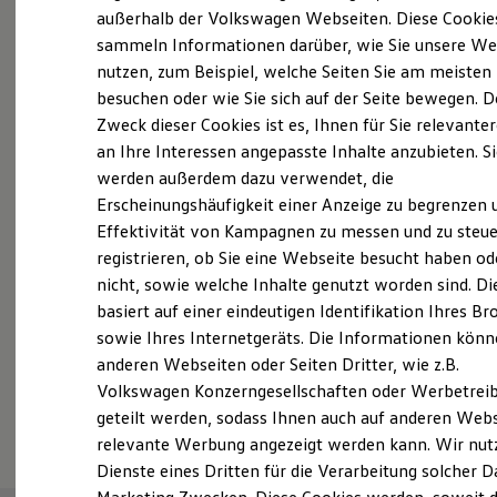
Der neue ID. Polo
außerhalb der Volkswagen Webseiten. Diese Cookie
Probefahrt vereinbaren
Der neue ID.3 Neo
sammeln Informationen darüber, wie Sie unsere We
Der ID.4
nutzen, zum Beispiel, welche Seiten Sie am meisten
Der ID.4 GTX
Der ID.5 GTX
besuchen oder wie Sie sich auf der Seite bewegen. D
Der ID.7
Zweck dieser Cookies ist es, Ihnen für Sie relevante
Der ID.7 GTX
an Ihre Interessen angepasste Inhalte anzubieten. S
Fahrzeugangebot anfordern
Der ID.7 Tourer
Der ID.7 GTX Tourer
werden außerdem dazu verwendet, die
Der ID. Buzz
Erscheinungshäufigkeit einer Anzeige zu begrenzen 
Der neue ID. Cross
Effektivität von Kampagnen zu messen und zu steue
Elektrofahrzeugkonzepte
ID. EVERY1
registrieren, ob Sie eine Webseite besucht haben od
Reichweite
Servicetermin buchen
nicht, sowie welche Inhalte genutzt worden sind. Di
Reichweite der ID. Modelle
basiert auf einer eindeutigen Identifikation Ihres B
Reichweite im Winter
Rekuperation
sowie Ihres Internetgeräts. Die Informationen kön
Laden
anderen Webseiten oder Seiten Dritter, wie z.B.
Laden unterwegs
Volkswagen Konzerngesellschaften oder Werbetrei
Laden Zuhause
Serviceanfrage stellen
Ladestationen finden
geteilt werden, sodass Ihnen auch auf anderen Web
Ladezeitensimulator
relevante Werbung angezeigt werden kann. Wir nut
Batterie
Dienste eines Dritten für die Verarbeitung solcher D
Sicherheit
Garantie und Lebensdauer