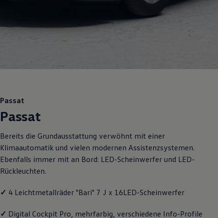
R-Kollektion
GTI Kollektion
Fußball Drop
we drive football
#wedriveproud
Besitzer und Service
myVolkswagen
Software Updates
Service und Ersatzteile
Inspektion und HU/AU
Reparaturen und Checks
Passat
Motorenöl und Flüssigkeiten
Passat
Räder und Reifen
Pannen- und Unfallhilfe
Economy Service
Bereits die Grundausstattung verwöhnt mit einer
Volkswagen Teile
Klimaautomatik und vielen modernen Assistenzsystemen.
Zubehör
Modellspezifisches Zubehör
Ebenfalls immer mit an Bord: LED-Scheinwerfer und LED-
Schutz und Pflege
Rückleuchten.
Transport
Entertainment und Elektronik
Individualisieren
✓
4 Leichtmetallräder "Bari" 7 J x 16LED-Scheinwerfer
Wallbox und Ladekabel
Digitale Extras
✓
Digital Cockpit Pro, mehrfarbig, verschiedene Info-Profile
Dienste für Ihr Modell finden