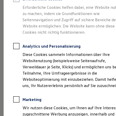
Reifenpakete
Leasing
Erforderliche Cookies helfen dabei, eine Website nu
Leasing-Angebote
zu machen, indem sie Grundfunktionen wie
Eleganzschön
Gebrauchtwagen Leasing
Seitennavigation und Zugriff auf sichere Bereiche de
Junge Gebrauchtwagen-Leasing
Elektroauto Leasing
Website ermöglichen. Die Website kann ohne diese
großartig.
Der Passat.
Kleinwagen-Leasing
Cookies nicht richtig funktionieren.
Leasing ohne Anzahlung
Finanzierung
Autokredit mit Schlussrate
Analytics und Personalisierung
Versicherungen und Garantien
Kfz-Versicherung
Diese Cookies sammeln Informationen über Ihre
Restschuldversicherungen
Websitenutzung (beispielsweise Seitenaufrufe,
Garantien
Verweildauer je Seite, Klicks) und ermöglichen uns b
Wartungsverträge
Geschäftskunden
Teilnahme, Ihre Umfrageergebnisse in die
Professional Class bei Volkswagen
Websiteoptimierung mit einzubeziehen. Damit helfe
Großkunden
uns, Ihr Nutzererlebnis persönlich auf Sie zuzuschne
Behörden
(
Impressum & Rechtliches
)
Direktkunden
Sonderfahrzeuge
Marketing
Anpfiff zum Gewinn
Elektromobilität
Wir nutzen diese Cookies, um Ihnen auf Ihre Intere
Elektroautos
zugeschnittene Werbung anzuzeigen, innerhalb und
ID. Tutorials