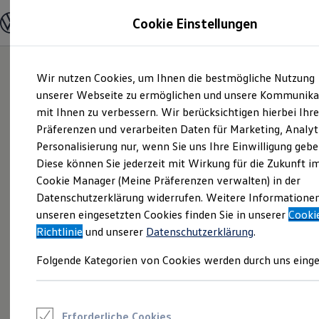
Modelle und Konfigurator
Cookie Einstellungen
Konfigurator
Modelle vergleichen
Konfiguration laden
Zum
Zum
Autosuche
Wir nutzen Cookies, um Ihnen die bestmögliche Nutzung
Hauptinhalt
Footer
Elektroautos
springen
springen
unserer Webseite zu ermöglichen und unsere Kommunika
ENERGY Sondermodelle
Nutzfahrzeuge
mit Ihnen zu verbessern. Wir berücksichtigen hierbei Ihr
SUV und CUV
Präferenzen und verarbeiten Daten für Marketing, Analyt
Familienautos
Personalisierung nur, wenn Sie uns Ihre Einwilligung gebe
Kombis
Kompaktwagen
Diese können Sie jederzeit mit Wirkung für die Zukunft i
Sportwagen
Cookie Manager (Meine Präferenzen verwalten) in der
Schnell verfügbare Fahrzeuge
Angebote und Produkte
Datenschutzerklärung widerrufen. Weitere Informatione
Aktuelle Angebote
unseren eingesetzten Cookies finden Sie in unserer
Cooki
E-Auto-Förderung
Richtlinie
und unserer
Datenschutzerklärung
.
Volkswagen Marktplatz
Die ENERGY Sondermodelle
Folgende Kategorien von Cookies werden durch uns einge
Junge Gebrauchtwagen und Gebrauchtwagen
Volkswagen Zertifizierte Gebrauchtwagen
Elektromobilität bei Gebrauchtwagen
Zubehör- und Serviceangebote
Saisonangebote
Erforderliche Cookies