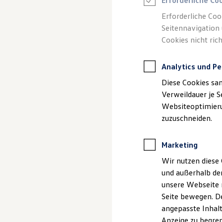
Gebrauchtwage
Erforderliche Co
Reifenpakete
Leasing
Erforderliche Coo
Leasing-Angebote
Seitennavigation 
Gebrauchtwagen Leasing
Cookies nicht rich
Junge Gebrauchtwagen-Leasing
Elektroauto Leasing
Kleinwagen-Leasing
Analytics und Pe
Leasing ohne Anzahlung
Finanzierung
Diese Cookies sa
Autokredit mit Schlussrate
Versicherungen und Garantien
Verweildauer je S
Kfz-Versicherung
Websiteoptimierun
Restschuldversicherungen
zuzuschneiden.
Garantien
(
Impressum & Rechtliches
)
Wartungsverträge
Geschäftskunden
Marketing
Professional Class bei Volkswagen
Großkunden
Wir nutzen diese 
Behörden
und außerhalb de
Direktkunden
Sonderfahrzeuge
unsere Webseite n
Anpfiff zum Gewinn
Seite bewegen. De
Elektromobilität
angepasste Inhalt
Elektroautos
ID. Tutorials
Anzeige zu begren