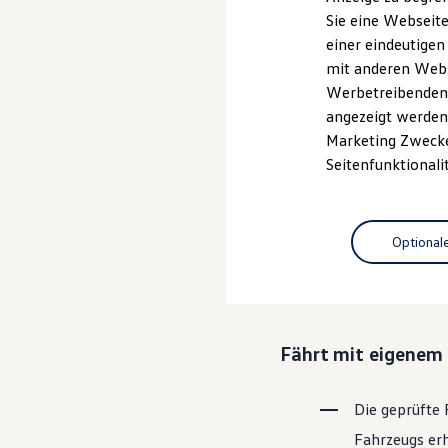
Elektrofahrzeugkonzepte
Sie eine Webseite
ID. EVERY1
einer eindeutigen
Reichweite
Ganz selbstver
Reichweite der ID. Modelle
mit anderen Webse
Reichweite im Winter
Leistungsversp
Werbetreibenden,
Rekuperation
angezeigt werden 
Laden
Laden unterwegs
Marketing Zwecken
Laden Zuhause
Rundum sicher: der
Seitenfunktionali
Ladestationen finden
Ladezeitensimulator
Batterie
Bevor ein
Vo
Sicherheit
Optional
den Zustand 
Garantie und Lebensdauer
Nachhaltigkeit
Bereiche Tech
Technologie
Kosten und Kauf
Verbrauchskosten
Kaufoptionen
Fährt mit eigenem 
E-Auto-Förderung
Software und Konnektivität
Die ID. Software 6
ID. Software Versionen und Updates
Die geprüfte 
Digitale Extras
Fahrzeugs erh
Schnittstellen zu Ihrem ID.