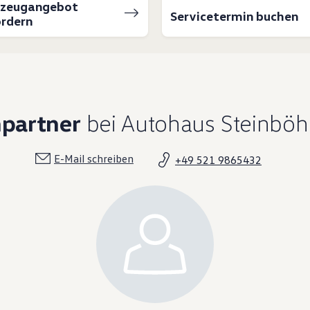
rzeugangebot
Servicetermin buchen
rdern
hpartner
bei Autohaus Steinböh
E-Mail schreiben
+49 521 9865432