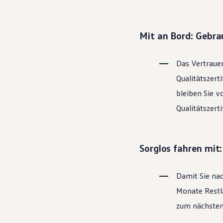
Hybridautos
Marke und Erlebnis
Volkswagen R und R Experience
R-Modelle
Mit an Bord: Gebr
R Experience
Driving Experience
Volkswagen entdecken
Das Vertrauen
Werkbesichtigung
Factory visit
Qualitätszert
Lifestyle Shop
bleiben Sie v
T-Roc Kollektion
Golf Kollektion
Qualitätszert
ID. Kollektion
Volkswagen Kollektion
R-Kollektion
GTI Kollektion
Sorglos fahren mit
Fußball Drop
we drive football
#wedriveproud
Damit Sie nac
Besitzer und Service
myVolkswagen
Monate Restla
Software Updates
Service und Ersatzteile
zum nächsten 
Inspektion und HU/AU
Reparaturen und Checks