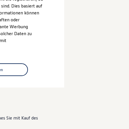
ind. Dies basiert auf
Informationen können
n
-
aften oder
evante Werbung
solcher Daten zu
 mit
ben wird, prüfen wir
en
 Dabei werden die
hes Sie mit Kauf des