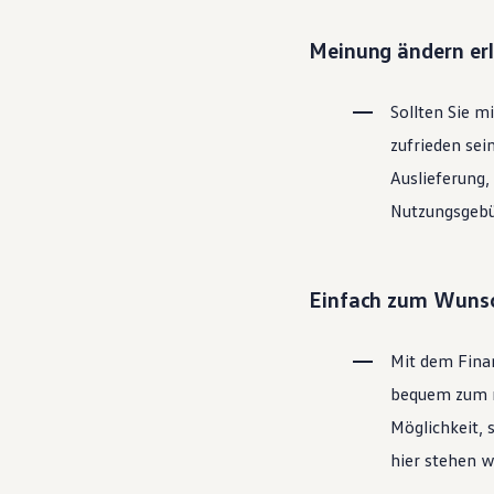
Motorenöl und Flüssigkeiten
Räder und Reifen
Meinung ändern er
Pannen- und Unfallhilfe
Economy Service
Volkswagen Teile
Sollten Sie m
Zubehör
Modellspezifisches Zubehör
zufrieden sei
Schutz und Pflege
Transport
Auslieferung,
Entertainment und Elektronik
Nutzungsgebüh
Individualisieren
Wallbox und Ladekabel
Digitale Extras
Dienste für Ihr Modell finden
Volkswagen Apps, Login und Shop
Einfach zum Wunsc
Handy und Fahrzeug verbinden
Updates für Software, Karten und Radio
Über Ihr Auto
Mit dem Fina
Vorgängermodelle
Kundeninformationen
bequem zum ne
Volkswagen Kundenbetreuung
Möglichkeit, 
Warn- und Kontrollleuchten
Assistenzsysteme
hier stehen w
Digitale Betriebsanleitung
Live Beratung