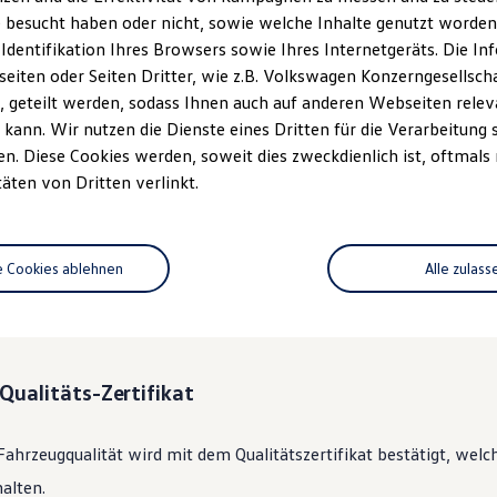
 besucht haben oder nicht, sowie welche Inhalte genutzt worden s
 Identifikation Ihres Browsers sowie Ihres Internetgeräts. Die 
ständlich.
Das
Gebrauchtwage
iten oder Seiten Dritter, wie z.B. Volkswagen Konzerngesellsch
rechen.
 geteilt werden, sodass Ihnen auch auf anderen Webseiten rel
kann. Wir nutzen die Dienste eines Dritten für die Verarbeitung 
. Diese Cookies werden, soweit dies zweckdienlich ist, oftmals
 360°
Gebrauchtwagen
-Check
täten von Dritten verlinkt.
lkswagen
Zertifizierter
Gebrauchtwagen
an unsere Kunden überge
e Cookies ablehnen
Alle zulass
des Fahrzeugs mit dem gründlichen 360°
Gebrauchtwagen
-Check.
nik, Optik, Wartung und Garantie umfassend beleuchtet.
Qualitäts-Zertifikat
Fahrzeugqualität wird mit dem Qualitätszertifikat bestätigt, welc
alten.