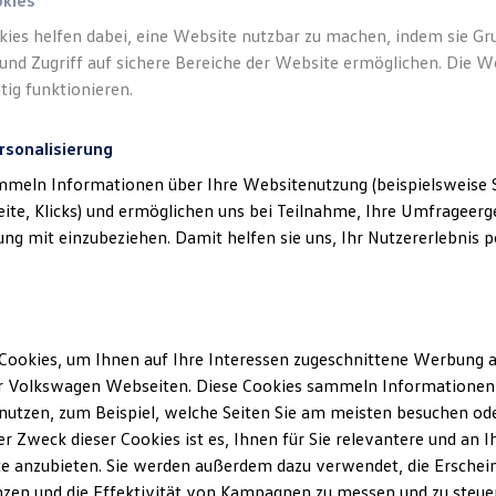
n.
okies
kies helfen dabei, eine Website nutzbar zu machen, indem sie G
und Zugriff auf sichere Bereiche der Website ermöglichen. Die W
tig funktionieren.
rsonalisierung
mmeln Informationen über Ihre Websitenutzung (beispielsweise S
eite, Klicks) und ermöglichen uns bei Teilnahme, Ihre Umfrageerge
g mit einzubeziehen. Damit helfen sie uns, Ihr Nutzererlebnis pe
Cookies, um Ihnen auf Ihre Interessen zugeschnittene Werbung a
r Volkswagen Webseiten. Diese Cookies sammeln Informationen 
utzen, zum Beispiel, welche Seiten Sie am meisten besuchen oder
r Zweck dieser Cookies ist es, Ihnen für Sie relevantere und an I
e anzubieten. Sie werden außerdem dazu verwendet, die Erschein
zen und die Effektivität von Kampagnen zu messen und zu steuern