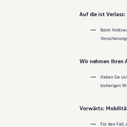
Magazin
Lifestyle
Auf die ist Verlass
Transport
Familie
Elektromobilität
Beim
Volksw
Volkswagen R
Pannen- und Unfallhilfe
Versicherung
Volkswagen Kundenbetreuung
Wir nehmen Ihren 
Haben Sie sic
bisherigen Wa
Vorwärts: Mobilitä
Für den Fall, 