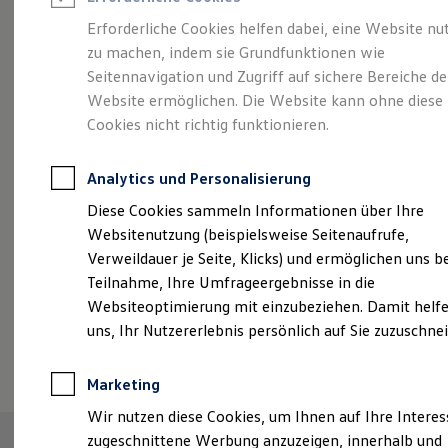
Reifenpakete
Leasing
Erforderliche Cookies helfen dabei, eine Website nu
Leasing-Angebote
zu machen, indem sie Grundfunktionen wie
Abenteuer Leben.
Der
Gebrauchtwagen Leasing
Seitennavigation und Zugriff auf sichere Bereiche de
Junge Gebrauchtwagen-Leasing
Elektroauto Leasing
Website ermöglichen. Die Website kann ohne diese
Tiguan.
Kleinwagen-Leasing
Cookies nicht richtig funktionieren.
Leasing ohne Anzahlung
Finanzierung
Autokredit mit Schlussrate
Analytics und Personalisierung
Versicherungen und Garantien
Kfz-Versicherung
Diese Cookies sammeln Informationen über Ihre
Restschuldversicherungen
Websitenutzung (beispielsweise Seitenaufrufe,
Garantien
Verweildauer je Seite, Klicks) und ermöglichen uns b
Wartungsverträge
Geschäftskunden
Teilnahme, Ihre Umfrageergebnisse in die
Professional Class bei Volkswagen
Websiteoptimierung mit einzubeziehen. Damit helfe
Großkunden
uns, Ihr Nutzererlebnis persönlich auf Sie zuzuschne
Behörden
(
Impressum & Rechtliches
)
Direktkunden
Sonderfahrzeuge
Marketing
Anpfiff zum Gewinn
Elektromobilität
Wir nutzen diese Cookies, um Ihnen auf Ihre Intere
Elektroautos
zugeschnittene Werbung anzuzeigen, innerhalb und
ID. Tutorials