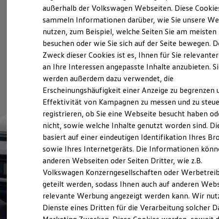
Elektrofahrzeugkonzepte
außerhalb der Volkswagen Webseiten. Diese Cookie
ID. EVERY1
sammeln Informationen darüber, wie Sie unsere We
Reichweite
nutzen, zum Beispiel, welche Seiten Sie am meisten
Reichweite der ID. Modelle
Reichweite im Winter
besuchen oder wie Sie sich auf der Seite bewegen. D
Rekuperation
Zweck dieser Cookies ist es, Ihnen für Sie relevante
Laden
an Ihre Interessen angepasste Inhalte anzubieten. S
Laden unterwegs
Laden Zuhause
werden außerdem dazu verwendet, die
Ladestationen finden
Erscheinungshäufigkeit einer Anzeige zu begrenzen 
Ladezeitensimulator
Effektivität von Kampagnen zu messen und zu steue
Batterie
Sicherheit
registrieren, ob Sie eine Webseite besucht haben od
Garantie und Lebensdauer
nicht, sowie welche Inhalte genutzt worden sind. Di
Nachhaltigkeit
basiert auf einer eindeutigen Identifikation Ihres B
Technologie
Kosten und Kauf
sowie Ihres Internetgeräts. Die Informationen kön
Verbrauchskosten
anderen Webseiten oder Seiten Dritter, wie z.B.
Kaufoptionen
Volkswagen Konzerngesellschaften oder Werbetrei
E-Auto-Förderung
Software und Konnektivität
geteilt werden, sodass Ihnen auch auf anderen Web
Die ID. Software 6
relevante Werbung angezeigt werden kann. Wir nut
ID. Software Versionen und Updates
Dienste eines Dritten für die Verarbeitung solcher D
Digitale Extras
Schnittstellen zu Ihrem ID.