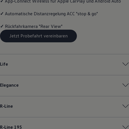
✓
App‑Connect
Wireless für Apple
CarPlay
und
Android
Auto
Motorenöl und Flüssigkeiten
Räder und Reifen
✓
Automatische Distanzregelung ACC "stop & go"
Pannen- und Unfallhilfe
Economy Service
Volkswagen Teile
✓
Rückfahrkamera "Rear View"
Zubehör
Modellspezifisches Zubehör
Jetzt Probefahrt vereinbaren
Schutz und Pflege
Transport
Entertainment und Elektronik
Individualisieren
Wallbox und Ladekabel
Life
Digitale Extras
Dienste für Ihr Modell finden
Volkswagen Apps, Login und Shop
Handy und Fahrzeug verbinden
Elegance
Updates für Software, Karten und Radio
Über Ihr Auto
Vorgängermodelle
Kundeninformationen
R‑Line
Volkswagen Kundenbetreuung
Warn- und Kontrollleuchten
Assistenzsysteme
Digitale Betriebsanleitung
R‑Line
195
Live Beratung