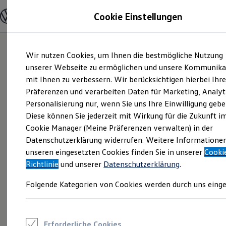
Modelle und Konfigurator
Cookie Einstellungen
Konfigurator
Modelle vergleichen
Konfiguration laden
Zum
Zum
Autosuche
Wir nutzen Cookies, um Ihnen die bestmögliche Nutzung
Hauptinhalt
Footer
Elektroautos
springen
springen
unserer Webseite zu ermöglichen und unsere Kommunika
ENERGY Sondermodelle
Nutzfahrzeuge
mit Ihnen zu verbessern. Wir berücksichtigen hierbei Ihr
SUV und CUV
Präferenzen und verarbeiten Daten für Marketing, Analyt
Familienautos
Personalisierung nur, wenn Sie uns Ihre Einwilligung gebe
Kombis
Kompaktwagen
Diese können Sie jederzeit mit Wirkung für die Zukunft i
Sportwagen
Cookie Manager (Meine Präferenzen verwalten) in der
Schnell verfügbare Fahrzeuge
Angebote und Produkte
Datenschutzerklärung widerrufen. Weitere Informatione
Aktuelle Angebote
unseren eingesetzten Cookies finden Sie in unserer
Cooki
E-Auto-Förderung
Richtlinie
und unserer
Datenschutzerklärung
.
Volkswagen Marktplatz
Die ENERGY Sondermodelle
Folgende Kategorien von Cookies werden durch uns einge
Junge Gebrauchtwagen und Gebrauchtwagen
Volkswagen Zertifizierte Gebrauchtwagen
Elektromobilität bei Gebrauchtwagen
Zubehör- und Serviceangebote
Saisonangebote
Erforderliche Cookies