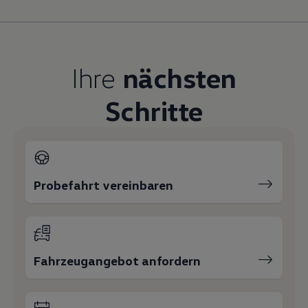
Magazin
Lifestyle
Transport
Familie
Elektromobilität
Ihre
nächsten
Volkswagen R
Pannen- und Unfallhilfe
Volkswagen Kundenbetreuung
Schritte
Probefahrt vereinbaren
Fahrzeugangebot anfordern