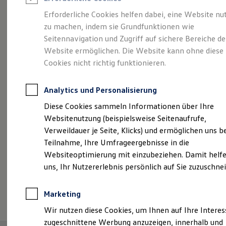
Reifenpakete
Leasing
Erforderliche Cookies helfen dabei, eine Website nu
Leasing-Angebote
zu machen, indem sie Grundfunktionen wie
Vielseitig, komfortabel,
Gebrauchtwagen Leasing
Seitennavigation und Zugriff auf sichere Bereiche de
Junge Gebrauchtwagen-Leasing
Elektroauto Leasing
Website ermöglichen. Die Website kann ohne diese
leistungsstark.
Der
Kleinwagen-Leasing
Cookies nicht richtig funktionieren.
Leasing ohne Anzahlung
Touran.
Finanzierung
Autokredit mit Schlussrate
Analytics und Personalisierung
Versicherungen und Garantien
Kfz-Versicherung
Diese Cookies sammeln Informationen über Ihre
Restschuldversicherungen
Websitenutzung (beispielsweise Seitenaufrufe,
Garantien
Verweildauer je Seite, Klicks) und ermöglichen uns b
Wartungsverträge
Geschäftskunden
Teilnahme, Ihre Umfrageergebnisse in die
Professional Class bei Volkswagen
Websiteoptimierung mit einzubeziehen. Damit helfe
Großkunden
uns, Ihr Nutzererlebnis persönlich auf Sie zuzuschne
Behörden
Direktkunden
Sonderfahrzeuge
(
Impressum & Rechtliches
)
Marketing
Anpfiff zum Gewinn
Elektromobilität
Wir nutzen diese Cookies, um Ihnen auf Ihre Intere
Elektroautos
zugeschnittene Werbung anzuzeigen, innerhalb und
ID. Tutorials