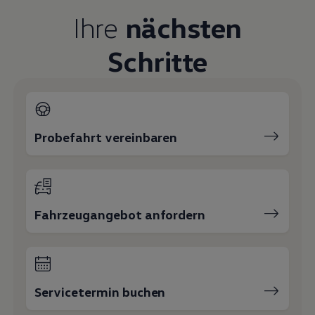
Magazin
Ihre
nächsten
Lifestyle
Transport
Familie
Schritte
Elektromobilität
Volkswagen R
Pannen- und Unfallhilfe
Volkswagen Kundenbetreuung
Probefahrt vereinbaren
Fahrzeugangebot anfordern
Servicetermin buchen