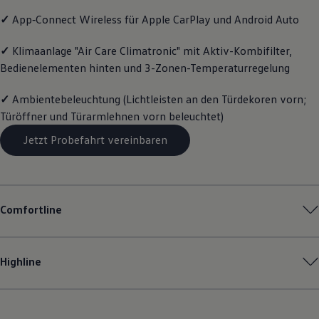
Motorenöl und Flüssigkeiten
✓
App‑Connect
Wireless für Apple
CarPlay
und
Android
Auto
Räder und Reifen
Pannen- und Unfallhilfe
Economy Service
✓
Klimaanlage "Air Care Climatronic" mit Aktiv-Kombifilter,
Volkswagen Teile
Bedienelementen hinten und 3-Zonen-Temperaturregelung
Zubehör
Modellspezifisches Zubehör
✓
Ambientebeleuchtung (Lichtleisten an den Türdekoren vorn;
Schutz und Pflege
Transport
Türöffner und Türarmlehnen vorn beleuchtet)
Entertainment und Elektronik
Individualisieren
Jetzt Probefahrt vereinbaren
Wallbox und Ladekabel
Digitale Extras
Dienste für Ihr Modell finden
Volkswagen Apps, Login und Shop
Handy und Fahrzeug verbinden
Comfortline
Updates für Software, Karten und Radio
Über Ihr Auto
Vorgängermodelle
Kundeninformationen
Highline
Volkswagen Kundenbetreuung
Warn- und Kontrollleuchten
Assistenzsysteme
Digitale Betriebsanleitung
Live Beratung