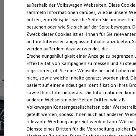
Elektrofahrzeugkonzepte
außerhalb der Volkswagen Webseiten. Diese Cookie
ID. EVERY1
sammeln Informationen darüber, wie Sie unsere We
Reichweite
nutzen, zum Beispiel, welche Seiten Sie am meisten
Reichweite der ID. Modelle
Reichweite im Winter
besuchen oder wie Sie sich auf der Seite bewegen. D
Rekuperation
Zweck dieser Cookies ist es, Ihnen für Sie relevante
Laden
an Ihre Interessen angepasste Inhalte anzubieten. S
Laden unterwegs
Laden Zuhause
werden außerdem dazu verwendet, die
Ladestationen finden
Erscheinungshäufigkeit einer Anzeige zu begrenzen 
Ladezeitensimulator
Effektivität von Kampagnen zu messen und zu steue
Batterie
Sicherheit
registrieren, ob Sie eine Webseite besucht haben od
Garantie und Lebensdauer
nicht, sowie welche Inhalte genutzt worden sind. Di
Nachhaltigkeit
basiert auf einer eindeutigen Identifikation Ihres B
Technologie
Kosten und Kauf
sowie Ihres Internetgeräts. Die Informationen kön
Verbrauchskosten
anderen Webseiten oder Seiten Dritter, wie z.B.
Kaufoptionen
Volkswagen Konzerngesellschaften oder Werbetrei
E-Auto-Förderung
Software und Konnektivität
geteilt werden, sodass Ihnen auch auf anderen Web
Die ID. Software 6
relevante Werbung angezeigt werden kann. Wir nut
ID. Software Versionen und Updates
Dienste eines Dritten für die Verarbeitung solcher D
Digitale Extras
Schnittstellen zu Ihrem ID.