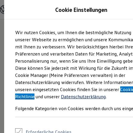
Modelle und Konfigurator
Cookie Einstellungen
Konfigurator
Modelle vergleichen
Konfiguration laden
Zum
Zum
Autosuche
Wir nutzen Cookies, um Ihnen die bestmögliche Nutzung
Hauptinhalt
Footer
Elektroautos
springen
springen
unserer Webseite zu ermöglichen und unsere Kommunika
ENERGY Sondermodelle
Nutzfahrzeuge
mit Ihnen zu verbessern. Wir berücksichtigen hierbei Ihr
SUV und CUV
Präferenzen und verarbeiten Daten für Marketing, Analyt
Familienautos
Personalisierung nur, wenn Sie uns Ihre Einwilligung gebe
Kombis
Kompaktwagen
Diese können Sie jederzeit mit Wirkung für die Zukunft i
Sportwagen
Cookie Manager (Meine Präferenzen verwalten) in der
Schnell verfügbare Fahrzeuge
Angebote und Produkte
Datenschutzerklärung widerrufen. Weitere Informatione
Aktuelle Angebote
unseren eingesetzten Cookies finden Sie in unserer
Cooki
E-Auto-Förderung
Richtlinie
und unserer
Datenschutzerklärung
.
Volkswagen Marktplatz
Die ENERGY Sondermodelle
Folgende Kategorien von Cookies werden durch uns einge
Junge Gebrauchtwagen und Gebrauchtwagen
Volkswagen Zertifizierte Gebrauchtwagen
Elektromobilität bei Gebrauchtwagen
Zubehör- und Serviceangebote
Saisonangebote
Erforderliche Cookies