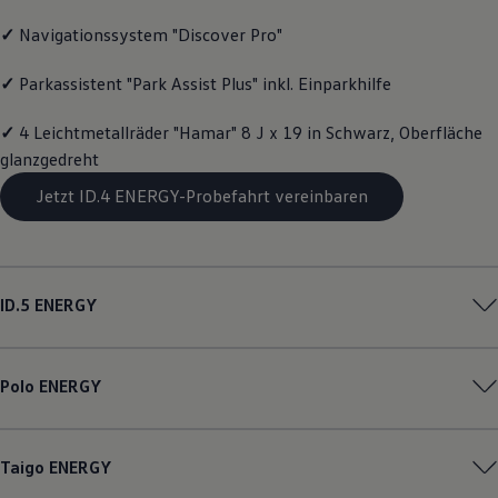
R-Kollektion
✓
Navigationssystem "Discover Pro"
GTI Kollektion
Fußball Drop
we drive football
✓
Parkassistent "Park Assist Plus" inkl. Einparkhilfe
#wedriveproud
Besitzer und Service
✓
4 Leichtmetallräder "Hamar" 8 J x 19 in Schwarz, Oberfläche
myVolkswagen
Software Updates
glanzgedreht
Service und Ersatzteile
Jetzt ID.4 ENERGY-Probefahrt vereinbaren
Inspektion und HU/AU
Reparaturen und Checks
Motorenöl und Flüssigkeiten
Räder und Reifen
Pannen- und Unfallhilfe
Economy Service
ID.5
ENERGY
Volkswagen Teile
Zubehör
Modellspezifisches Zubehör
Schutz und Pflege
Polo
ENERGY
Transport
Entertainment und Elektronik
Individualisieren
Wallbox und Ladekabel
Taigo
ENERGY
Digitale Extras
Dienste für Ihr Modell finden