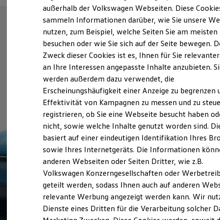
Der neue ID. Polo
außerhalb der Volkswagen Webseiten. Diese Cookie
Der neue ID.3 Neo
sammeln Informationen darüber, wie Sie unsere We
Der ID.4
nutzen, zum Beispiel, welche Seiten Sie am meisten
Der ID.4 GTX
Der ID.5 GTX
besuchen oder wie Sie sich auf der Seite bewegen. D
Der ID.7
Zweck dieser Cookies ist es, Ihnen für Sie relevante
Der ID.7 GTX
an Ihre Interessen angepasste Inhalte anzubieten. S
Der ID.7 Tourer
Der ID.7 GTX Tourer
werden außerdem dazu verwendet, die
Der ID. Buzz
Erscheinungshäufigkeit einer Anzeige zu begrenzen 
Der neue ID. Cross
Effektivität von Kampagnen zu messen und zu steue
Elektrofahrzeugkonzepte
ID. EVERY1
registrieren, ob Sie eine Webseite besucht haben od
Reichweite
nicht, sowie welche Inhalte genutzt worden sind. Di
Reichweite der ID. Modelle
basiert auf einer eindeutigen Identifikation Ihres B
Reichweite im Winter
Rekuperation
sowie Ihres Internetgeräts. Die Informationen kön
Laden
anderen Webseiten oder Seiten Dritter, wie z.B.
Laden unterwegs
Volkswagen Konzerngesellschaften oder Werbetrei
Laden Zuhause
Ladestationen finden
geteilt werden, sodass Ihnen auch auf anderen Web
Ladezeitensimulator
relevante Werbung angezeigt werden kann. Wir nut
Batterie
Dienste eines Dritten für die Verarbeitung solcher D
Sicherheit
Garantie und Lebensdauer