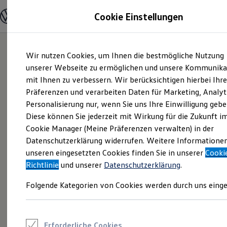
Modelle und Konfigurator
Cookie Einstellungen
Konfigurator
Modelle vergleichen
Konfiguration laden
Zum
Zum
Autosuche
Wir nutzen Cookies, um Ihnen die bestmögliche Nutzung
Hauptinhalt
Footer
Elektroautos
springen
springen
unserer Webseite zu ermöglichen und unsere Kommunika
ENERGY Sondermodelle
Nutzfahrzeuge
mit Ihnen zu verbessern. Wir berücksichtigen hierbei Ihr
SUV und CUV
Präferenzen und verarbeiten Daten für Marketing, Analyt
Familienautos
Personalisierung nur, wenn Sie uns Ihre Einwilligung gebe
Kombis
Kompaktwagen
Diese können Sie jederzeit mit Wirkung für die Zukunft i
Sportwagen
Cookie Manager (Meine Präferenzen verwalten) in der
Schnell verfügbare Fahrzeuge
Angebote und Produkte
Datenschutzerklärung widerrufen. Weitere Informatione
Aktuelle Angebote
unseren eingesetzten Cookies finden Sie in unserer
Cooki
E-Auto-Förderung
Richtlinie
und unserer
Datenschutzerklärung
.
Volkswagen Marktplatz
Die ENERGY Sondermodelle
Folgende Kategorien von Cookies werden durch uns einge
Junge Gebrauchtwagen und Gebrauchtwagen
Volkswagen Zertifizierte Gebrauchtwagen
Elektromobilität bei Gebrauchtwagen
Zubehör- und Serviceangebote
Saisonangebote
Erforderliche Cookies