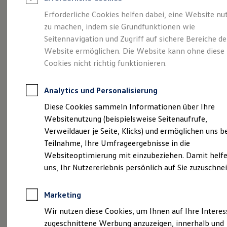
Reifenpakete
Leasing
Erforderliche Cookies helfen dabei, eine Website nu
Leasing-Angebote
zu machen, indem sie Grundfunktionen wie
Die ENERGY
Gebrauchtwagen Leasing
Seitennavigation und Zugriff auf sichere Bereiche de
Junge Gebrauchtwagen-Leasing
Elektroauto Leasing
Website ermöglichen. Die Website kann ohne diese
Sondermodelle
Kleinwagen-Leasing
Cookies nicht richtig funktionieren.
Leasing ohne Anzahlung
Finanzierung
Autokredit mit Schlussrate
Analytics und Personalisierung
Versicherungen und Garantien
Kfz-Versicherung
Diese Cookies sammeln Informationen über Ihre
Restschuldversicherungen
Websitenutzung (beispielsweise Seitenaufrufe,
Garantien
Verweildauer je Seite, Klicks) und ermöglichen uns b
Wartungsverträge
Geschäftskunden
Teilnahme, Ihre Umfrageergebnisse in die
Professional Class bei Volkswagen
Websiteoptimierung mit einzubeziehen. Damit helfe
Großkunden
uns, Ihr Nutzererlebnis persönlich auf Sie zuzuschne
Behörden
Direktkunden
Sonderfahrzeuge
Marketing
Anpfiff zum Gewinn
(
Impressum & Rechtliches
)
Elektromobilität
Wir nutzen diese Cookies, um Ihnen auf Ihre Intere
Elektroautos
zugeschnittene Werbung anzuzeigen, innerhalb und
ID. Tutorials