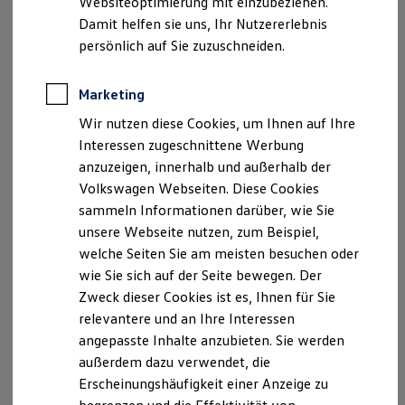
Websiteoptimierung mit einzubeziehen.
Elektrofahrzeugkonzepte
Damit helfen sie uns, Ihr Nutzererlebnis
ID. EVERY1
Reichweite
persönlich auf Sie zuzuschneiden.
Ihre Ansprechpartner
Reichweite der ID. Modelle
bei
Reichweite im Winter
Autohaus Stülpner - Kaden
Rekuperation
Marketing
Laden
Olbernau
Wir nutzen diese Cookies, um Ihnen auf Ihre
Laden unterwegs
Laden Zuhause
Interessen zugeschnittene Werbung
Ladestationen finden
anzuzeigen, innerhalb und außerhalb der
E-Mail schreiben
Ladezeitensimulator
Volkswagen Webseiten. Diese Cookies
Batterie
Sicherheit
sammeln Informationen darüber, wie Sie
+49 37360 1720
Garantie und Lebensdauer
unsere Webseite nutzen, zum Beispiel,
Nachhaltigkeit
welche Seiten Sie am meisten besuchen oder
Technologie
Kosten und Kauf
wie Sie sich auf der Seite bewegen. Der
Verbrauchskosten
Zweck dieser Cookies ist es, Ihnen für Sie
Kaufoptionen
relevantere und an Ihre Interessen
E-Auto-Förderung
Software und Konnektivität
angepasste Inhalte anzubieten. Sie werden
Die ID. Software 6
außerdem dazu verwendet, die
ID. Software Versionen und Updates
Erscheinungshäufigkeit einer Anzeige zu
Digitale Extras
Schnittstellen zu Ihrem ID.