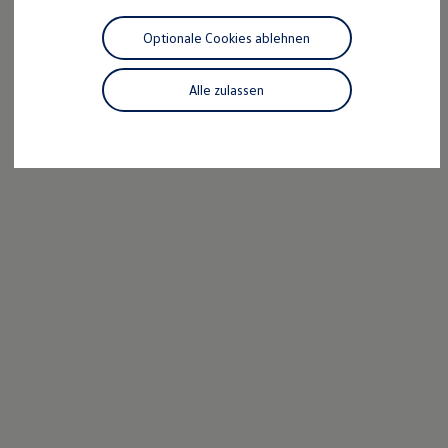
Motorenöl und Flüssigkeiten
Räder und Reifen
Optionale Cookies ablehnen
Pannen- und Unfallhilfe
Economy Service
Volkswagen Teile
Alle zulassen
Zubehör
Modellspezifisches Zubehör
Schutz und Pflege
Transport
Entertainment und Elektronik
Individualisieren
Wallbox und Ladekabel
Digitale Extras
Dienste für Ihr Modell finden
Volkswagen Apps, Login und Shop
Handy und Fahrzeug verbinden
Updates für Software, Karten und Radio
Über Ihr Auto
Vorgängermodelle
Kundeninformationen
Volkswagen Kundenbetreuung
Warn- und Kontrollleuchten
Assistenzsysteme
Digitale Betriebsanleitung
Live Beratung