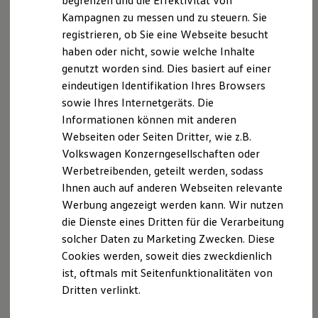
begrenzen und die Effektivität von
Thomas König
Hybridautos
Kampagnen zu messen und zu steuern. Sie
Marke und Erlebnis
037360 / 172-56
registrieren, ob Sie eine Webseite besucht
Volkswagen R und R Experience
R-Modelle
haben oder nicht, sowie welche Inhalte
E-Mail schreiben
R Experience
genutzt worden sind. Dies basiert auf einer
Driving Experience
eindeutigen Identifikation Ihres Browsers
Volkswagen entdecken
Werkbesichtigung
sowie Ihres Internetgeräts. Die
Factory visit
Informationen können mit anderen
Lifestyle Shop
Webseiten oder Seiten Dritter, wie z.B.
T-Roc Kollektion
Golf Kollektion
Volkswagen Konzerngesellschaften oder
ID. Kollektion
Werbetreibenden, geteilt werden, sodass
Volkswagen Kollektion
Ihnen auch auf anderen Webseiten relevante
R-Kollektion
GTI Kollektion
Werbung angezeigt werden kann. Wir nutzen
Fußball Drop
die Dienste eines Dritten für die Verarbeitung
we drive football
solcher Daten zu Marketing Zwecken. Diese
#wedriveproud
Besitzer und Service
Cookies werden, soweit dies zweckdienlich
myVolkswagen
ist, oftmals mit Seitenfunktionalitäten von
Software Updates
Dritten verlinkt.
Service und Ersatzteile
Inspektion und HU/AU
Reparaturen und Checks