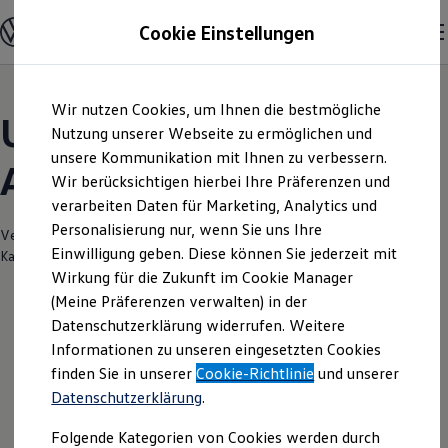
Modelle und Konfigurator
Cookie Einstellungen
Konfigurator
Modelle vergleichen
Konfiguration laden
Zum
Zum
Autosuche
Wir nutzen Cookies, um Ihnen die bestmögliche
Hauptinhalt
Footer
Elektroautos
Unsere aktuellen
springen
springen
Nutzung unserer Webseite zu ermöglichen und
ENERGY Sondermodelle
Nutzfahrzeuge
unsere Kommunikation mit Ihnen zu verbessern.
Angebote und mehr
SUV und CUV
Wir berücksichtigen hierbei Ihre Präferenzen und
Familienautos
verarbeiten Daten für Marketing, Analytics und
Kombis
Kompaktwagen
Personalisierung nur, wenn Sie uns Ihre
Verantwortlich für die Inhalte auf dieser Seite ist die Autohaus Stülpner -
Sportwagen
Einwilligung geben. Diese können Sie jederzeit mit
Kaden
(
Impressum & Rechtliches
)
Schnell verfügbare Fahrzeuge
Angebote und Produkte
Wirkung für die Zukunft im Cookie Manager
Aktuelle Angebote
(Meine Präferenzen verwalten) in der
E-Auto-Förderung
Datenschutzerklärung widerrufen. Weitere
Volkswagen Marktplatz
Leider haben wir im Moment keine
Informationen zu unseren eingesetzten Cookies
Die ENERGY Sondermodelle
Junge Gebrauchtwagen und Gebrauchtwagen
aktuellen Angebote
finden Sie in unserer
Cookie-Richtlinie
und unserer
Volkswagen Zertifizierte Gebrauchtwagen
Datenschutzerklärung
.
Elektromobilität bei Gebrauchtwagen
Zubehör- und Serviceangebote
Folgende Kategorien von Cookies werden durch
Saisonangebote