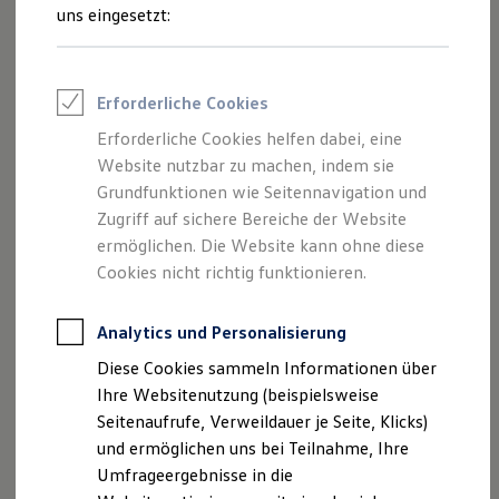
Reifenpakete
Ihre
nächsten
uns eingesetzt:
Leasing
Leasing-Angebote
Schritte
Gebrauchtwagen Leasing
Junge Gebrauchtwagen-Leasing
Erforderliche Cookies
Elektroauto Leasing
Kleinwagen-Leasing
Erforderliche Cookies helfen dabei, eine
Leasing ohne Anzahlung
Website nutzbar zu machen, indem sie
Finanzierung
Autokredit mit Schlussrate
Grundfunktionen wie Seitennavigation und
Probefahrt vereinbaren
Versicherungen und Garantien
Zugriff auf sichere Bereiche der Website
Kfz-Versicherung
ermöglichen. Die Website kann ohne diese
Restschuldversicherungen
Garantien
Cookies nicht richtig funktionieren.
Wartungsverträge
Geschäftskunden
Fahrzeugangebot anfordern
Professional Class bei Volkswagen
Analytics und Personalisierung
Großkunden
Diese Cookies sammeln Informationen über
Behörden
Direktkunden
Ihre Websitenutzung (beispielsweise
Sonderfahrzeuge
Seitenaufrufe, Verweildauer je Seite, Klicks)
Anpfiff zum Gewinn
Serviceanfrage stellen
und ermöglichen uns bei Teilnahme, Ihre
Elektromobilität
Elektroautos
Umfrageergebnisse in die
ID. Tutorials