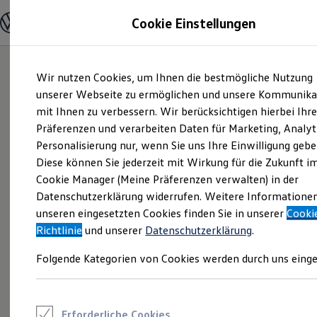
Modelle und Konfigurator
Cookie Einstellungen
Konfigurator
Modelle vergleichen
Konfiguration laden
Zum
Zum
Autosuche
Wir nutzen Cookies, um Ihnen die bestmögliche Nutzung
Hauptinhalt
Footer
Elektroautos
springen
springen
unserer Webseite zu ermöglichen und unsere Kommunika
ENERGY Sondermodelle
Nutzfahrzeuge
mit Ihnen zu verbessern. Wir berücksichtigen hierbei Ihr
SUV und CUV
Präferenzen und verarbeiten Daten für Marketing, Analyt
Familienautos
Personalisierung nur, wenn Sie uns Ihre Einwilligung gebe
Kombis
Kompaktwagen
Diese können Sie jederzeit mit Wirkung für die Zukunft i
Sportwagen
Cookie Manager (Meine Präferenzen verwalten) in der
Schnell verfügbare Fahrzeuge
Angebote und Produkte
Datenschutzerklärung widerrufen. Weitere Informatione
Aktuelle Angebote
unseren eingesetzten Cookies finden Sie in unserer
Cooki
E-Auto-Förderung
Richtlinie
und unserer
Datenschutzerklärung
.
Volkswagen Marktplatz
Die ENERGY Sondermodelle
Folgende Kategorien von Cookies werden durch uns einge
Junge Gebrauchtwagen und Gebrauchtwagen
Volkswagen Zertifizierte Gebrauchtwagen
Elektromobilität bei Gebrauchtwagen
Zubehör- und Serviceangebote
Saisonangebote
Erforderliche Cookies