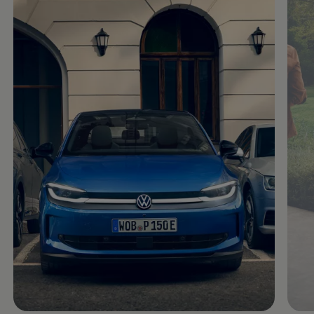
Magazin
Lifestyle
Transport
Familie
Elektromobilität
Volkswagen R
Pannen- und Unfallhilfe
Volkswagen Kundenbetreuung