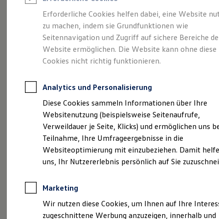
Reifenpakete
Leasing
Erforderliche Cookies helfen dabei, eine Website nu
Leasing-Angebote
zu machen, indem sie Grundfunktionen wie
Eine Spur Extra.
Der
Gebrauchtwagen Leasing
Seitennavigation und Zugriff auf sichere Bereiche de
Junge Gebrauchtwagen-Leasing
Elektroauto Leasing
Website ermöglichen. Die Website kann ohne diese
neue vollelektrische
Kleinwagen-Leasing
Cookies nicht richtig funktionieren.
Leasing ohne Anzahlung
ID. Polo
Finanzierung
Autokredit mit Schlussrate
Analytics und Personalisierung
Versicherungen und Garantien
Kfz-Versicherung
Diese Cookies sammeln Informationen über Ihre
Restschuldversicherungen
Websitenutzung (beispielsweise Seitenaufrufe,
Garantien
Verweildauer je Seite, Klicks) und ermöglichen uns b
Wartungsverträge
Geschäftskunden
Teilnahme, Ihre Umfrageergebnisse in die
Professional Class bei Volkswagen
Websiteoptimierung mit einzubeziehen. Damit helfe
Großkunden
uns, Ihr Nutzererlebnis persönlich auf Sie zuzuschne
Behörden
Direktkunden
Sonderfahrzeuge
(
Impressum & Rechtliches
)
Marketing
Anpfiff zum Gewinn
Elektromobilität
Wir nutzen diese Cookies, um Ihnen auf Ihre Intere
Elektroautos
zugeschnittene Werbung anzuzeigen, innerhalb und
ID. Tutorials