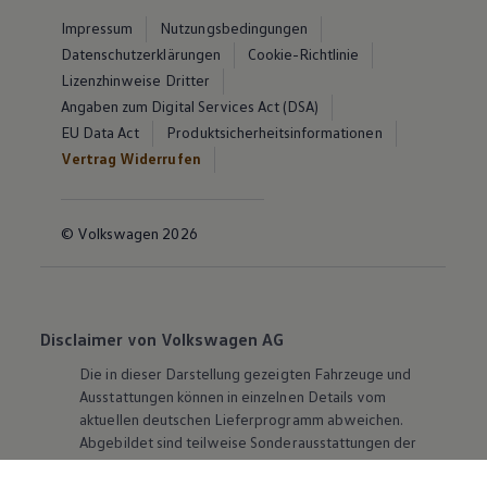
Impressum
Nutzungsbedingungen
Datenschutzerklärungen
Cookie-Richtlinie
Lizenzhinweise Dritter
Angaben zum Digital Services Act (DSA)
EU Data Act
Produktsicherheitsinformationen
Vertrag Widerrufen
© Volkswagen 2026
Disclaimer von Volkswagen AG
Die in dieser Darstellung gezeigten Fahrzeuge und
Ausstattungen können in einzelnen Details vom
aktuellen deutschen Lieferprogramm abweichen.
Abgebildet sind teilweise Sonderausstattungen der
Fahrzeuge gegen Mehrpreis.