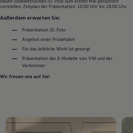
neuen vollelektrischen
ID. Polo
zum ersten Mal persönlich
Motorenöl und Flüssigkeiten
vorstellen. Zeitplan der Präsentation: 10.00 Uhr bis 18.00 Uhr.
Räder und Reifen
Pannen- und Unfallhilfe
Außerdem erwarten Sie:
Economy Service
Volkswagen Teile
Präsentation
ID. Polo
Zubehör
Modellspezifisches Zubehör
Angebot einer Probefahrt
Schutz und Pflege
Transport
Für das leibliche Wohl ist gesorgt
Entertainment und Elektronik
Individualisieren
Präsentation der E-Modelle von VW und der
Wallbox und Ladekabel
Verbrenner
Digitale Extras
Dienste für Ihr Modell finden
Wir freuen uns auf Sie!
Volkswagen Apps, Login und Shop
Handy und Fahrzeug verbinden
Updates für Software, Karten und Radio
Über Ihr Auto
Vorgängermodelle
Kundeninformationen
Volkswagen Kundenbetreuung
Warn- und Kontrollleuchten
Assistenzsysteme
Digitale Betriebsanleitung
Live Beratung