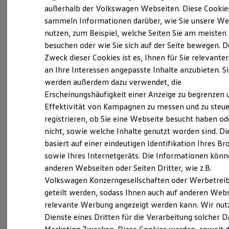
Elektrofahrzeugkonzepte
außerhalb der Volkswagen Webseiten. Diese Cookie
ID. EVERY1
sammeln Informationen darüber, wie Sie unsere We
Reichweite
Probefahrt vereinbaren
nutzen, zum Beispiel, welche Seiten Sie am meisten
Reichweite der ID. Modelle
Reichweite im Winter
besuchen oder wie Sie sich auf der Seite bewegen. D
Rekuperation
Zweck dieser Cookies ist es, Ihnen für Sie relevante
Laden
an Ihre Interessen angepasste Inhalte anzubieten. S
Laden unterwegs
Laden Zuhause
werden außerdem dazu verwendet, die
Fahrzeugangebot anfordern
Ladestationen finden
Erscheinungshäufigkeit einer Anzeige zu begrenzen 
Ladezeitensimulator
Effektivität von Kampagnen zu messen und zu steue
Batterie
Sicherheit
registrieren, ob Sie eine Webseite besucht haben od
Garantie und Lebensdauer
nicht, sowie welche Inhalte genutzt worden sind. Di
Nachhaltigkeit
Servicetermin buchen
basiert auf einer eindeutigen Identifikation Ihres B
Technologie
Kosten und Kauf
sowie Ihres Internetgeräts. Die Informationen kön
Verbrauchskosten
anderen Webseiten oder Seiten Dritter, wie z.B.
Kaufoptionen
Volkswagen Konzerngesellschaften oder Werbetrei
E-Auto-Förderung
Software und Konnektivität
geteilt werden, sodass Ihnen auch auf anderen Web
Serviceanfrage stellen
Die ID. Software 6
relevante Werbung angezeigt werden kann. Wir nut
ID. Software Versionen und Updates
Dienste eines Dritten für die Verarbeitung solcher D
Digitale Extras
Schnittstellen zu Ihrem ID.