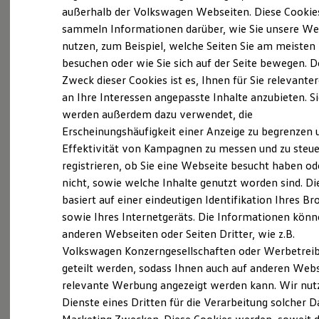
(
Impressum & Rechtliches
)
Elektrofahrzeugkonzepte
außerhalb der Volkswagen Webseiten. Diese Cookie
ID. EVERY1
sammeln Informationen darüber, wie Sie unsere We
Reichweite
nutzen, zum Beispiel, welche Seiten Sie am meisten
Reichweite der ID. Modelle
Unsere
Leistungen
Reichweite im Winter
besuchen oder wie Sie sich auf der Seite bewegen. D
Rekuperation
Zweck dieser Cookies ist es, Ihnen für Sie relevante
Laden
Das Leistungsspektrum reicht von Checks,
an Ihre Interessen angepasste Inhalte anzubieten. S
Laden unterwegs
Laden Zuhause
Services und günstigen Teilen über den Wechsel
werden außerdem dazu verwendet, die
Ladestationen finden
Erscheinungshäufigkeit einer Anzeige zu begrenzen 
von Verschleißteilen bis hin zu Reparaturen.
Ladezeitensimulator
Effektivität von Kampagnen zu messen und zu steue
Batterie
Benötigen Sie eine Glasreparatur wegen eines
Sicherheit
registrieren, ob Sie eine Webseite besucht haben od
Steinschlags? Ist es Zeit für den nächsten
Garantie und Lebensdauer
nicht, sowie welche Inhalte genutzt worden sind. Di
Nachhaltigkeit
Ölwechsel bei Ihrem
Volkswagen
oder möchten
basiert auf einer eindeutigen Identifikation Ihres B
Technologie
Sie die Batterie Ihres Fahrzeugs überprüfen
Kosten und Kauf
sowie Ihres Internetgeräts. Die Informationen kön
Verbrauchskosten
lassen? Fragen Sie den gewünschten
Service
gern
anderen Webseiten oder Seiten Dritter, wie z.B.
Kaufoptionen
bei uns an.
Volkswagen Konzerngesellschaften oder Werbetrei
E-Auto-Förderung
Software und Konnektivität
geteilt werden, sodass Ihnen auch auf anderen Web
Die ID. Software 6
Serviceanfrage stellen
relevante Werbung angezeigt werden kann. Wir nut
ID. Software Versionen und Updates
Dienste eines Dritten für die Verarbeitung solcher D
Digitale Extras
Schnittstellen zu Ihrem ID.