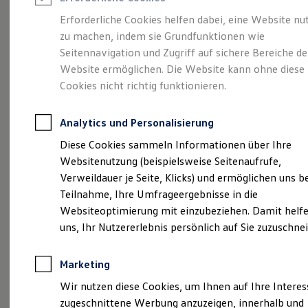
Reifenpakete
Leasing
Erforderliche Cookies helfen dabei, eine Website nu
Leasing-Angebote
zu machen, indem sie Grundfunktionen wie
Volkswagen Economy
Gebrauchtwagen Leasing
Seitennavigation und Zugriff auf sichere Bereiche de
Junge Gebrauchtwagen-Leasing
Elektroauto Leasing
Website ermöglichen. Die Website kann ohne diese
Service -
Autohaus
Kleinwagen-Leasing
Cookies nicht richtig funktionieren.
Leasing ohne Anzahlung
Tröndle
Finanzierung
Autokredit mit Schlussrate
Analytics und Personalisierung
Versicherungen und Garantien
Kfz-Versicherung
Diese Cookies sammeln Informationen über Ihre
Restschuldversicherungen
Websitenutzung (beispielsweise Seitenaufrufe,
Garantien
Verweildauer je Seite, Klicks) und ermöglichen uns b
Wartungsverträge
Geschäftskunden
Teilnahme, Ihre Umfrageergebnisse in die
Professional Class bei Volkswagen
Websiteoptimierung mit einzubeziehen. Damit helfe
Großkunden
uns, Ihr Nutzererlebnis persönlich auf Sie zuzuschne
Behörden
Direktkunden
Sonderfahrzeuge
Marketing
Anpfiff zum Gewinn
Elektromobilität
Wir nutzen diese Cookies, um Ihnen auf Ihre Intere
Elektroautos
zugeschnittene Werbung anzuzeigen, innerhalb und
ID. Tutorials