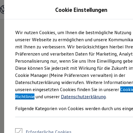
Modelle und Konfigurator
Cookie Einstellungen
Konfigurator
Modelle vergleichen
Konfiguration laden
Zum
Zum
Autosuche
Wir nutzen Cookies, um Ihnen die bestmögliche Nutzung
Hauptinhalt
Footer
Elektroautos
springen
springen
unserer Webseite zu ermöglichen und unsere Kommunika
ENERGY Sondermodelle
Nutzfahrzeuge
mit Ihnen zu verbessern. Wir berücksichtigen hierbei Ihr
SUV und CUV
Präferenzen und verarbeiten Daten für Marketing, Analyt
Familienautos
Personalisierung nur, wenn Sie uns Ihre Einwilligung gebe
Kombis
Kompaktwagen
Diese können Sie jederzeit mit Wirkung für die Zukunft i
Sportwagen
Cookie Manager (Meine Präferenzen verwalten) in der
Schnell verfügbare Fahrzeuge
Angebote und Produkte
Datenschutzerklärung widerrufen. Weitere Informatione
Aktuelle Angebote
unseren eingesetzten Cookies finden Sie in unserer
Cooki
E-Auto-Förderung
Richtlinie
und unserer
Datenschutzerklärung
.
Volkswagen Marktplatz
Die ENERGY Sondermodelle
Folgende Kategorien von Cookies werden durch uns einge
Junge Gebrauchtwagen und Gebrauchtwagen
Volkswagen Zertifizierte Gebrauchtwagen
Elektromobilität bei Gebrauchtwagen
Zubehör- und Serviceangebote
Saisonangebote
Erforderliche Cookies