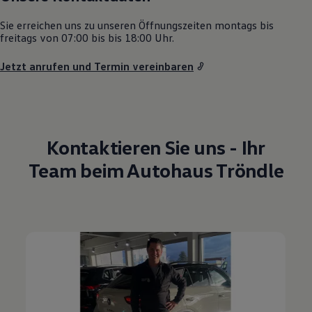
Magazin
Lifestyle
Sie erreichen uns zu unseren Öffnungszeiten montags bis
Transport
freitags von 07:00 bis bis 18:00 Uhr.
Familie
Elektromobilität
Jetzt anrufen und Termin vereinbaren
Volkswagen R
Pannen- und Unfallhilfe
Volkswagen Kundenbetreuung
Kontaktieren Sie uns - Ihr
Team beim Autohaus Tröndle