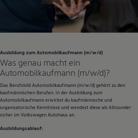
Motorenöl und Flüssigkeiten
Räder und Reifen
Pannen- und Unfallhilfe
Economy Service
Volkswagen Teile
Zubehör
Modellspezifisches Zubehör
Schutz und Pflege
Transport
Ausbildung zum Automobilkaufmann (m/w/d)
Entertainment und Elektronik
Was genau macht ein
Individualisieren
Wallbox und Ladekabel
Automobilkaufmann (m/w/d)?
Digitale Extras
Dienste für Ihr Modell finden
Volkswagen Apps, Login und Shop
Das Berufsbild Automobilkaufmann (m/w/d) gehört zu den
Handy und Fahrzeug verbinden
kaufmännischen Berufen. In der Ausbildung zum
Updates für Software, Karten und Radio
Über Ihr Auto
Automobilkaufmann erwirbst du kaufmännische und
Vorgängermodelle
organisatorische Kenntnisse und wendest diese als Allrounder
Kundeninformationen
sicher im
Volkswagen
Autohaus an.
Volkswagen Kundenbetreuung
Warn- und Kontrollleuchten
Assistenzsysteme
Ausbildungsablauf:
Digitale Betriebsanleitung
Live Beratung