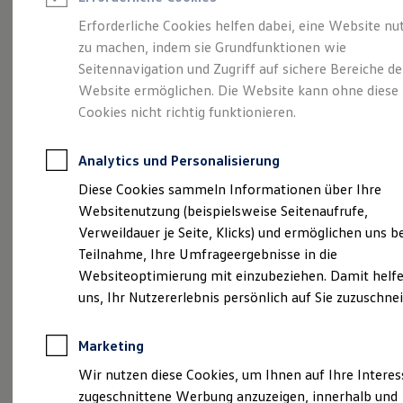
Reifenpakete
Leasing
Erforderliche Cookies helfen dabei, eine Website nu
Leasing-Angebote
zu machen, indem sie Grundfunktionen wie
Starte deine Karriere
Gebrauchtwagen Leasing
Seitennavigation und Zugriff auf sichere Bereiche de
Junge Gebrauchtwagen-Leasing
Elektroauto Leasing
Website ermöglichen. Die Website kann ohne diese
im Autohaus
Kleinwagen-Leasing
Cookies nicht richtig funktionieren.
Leasing ohne Anzahlung
Vatterott
Finanzierung
Autokredit mit Schlussrate
Analytics und Personalisierung
Versicherungen und Garantien
Kfz-Versicherung
Diese Cookies sammeln Informationen über Ihre
Restschuldversicherungen
Websitenutzung (beispielsweise Seitenaufrufe,
Garantien
Verweildauer je Seite, Klicks) und ermöglichen uns b
Wartungsverträge
Geschäftskunden
Teilnahme, Ihre Umfrageergebnisse in die
Professional Class bei Volkswagen
Websiteoptimierung mit einzubeziehen. Damit helfe
Großkunden
uns, Ihr Nutzererlebnis persönlich auf Sie zuzuschne
Behörden
Direktkunden
Sonderfahrzeuge
Marketing
Anpfiff zum Gewinn
Elektromobilität
Wir nutzen diese Cookies, um Ihnen auf Ihre Intere
Elektroautos
zugeschnittene Werbung anzuzeigen, innerhalb und
ID. Tutorials