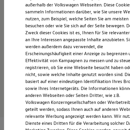
Elektrofahrzeugkonzepte
außerhalb der Volkswagen Webseiten. Diese Cookie
ID. EVERY1
sammeln Informationen darüber, wie Sie unsere We
Reichweite
nutzen, zum Beispiel, welche Seiten Sie am meisten
Reichweite der ID. Modelle
(
Impressum & Rechtliches
)
Reichweite im Winter
besuchen oder wie Sie sich auf der Seite bewegen. D
Rekuperation
Zweck dieser Cookies ist es, Ihnen für Sie relevante
Steig ein in
unser Team!
Laden
an Ihre Interessen angepasste Inhalte anzubieten. S
Laden unterwegs
Laden Zuhause
werden außerdem dazu verwendet, die
Das Autohaus Vatterott hat die Weichen für eine
Ladestationen finden
Erscheinungshäufigkeit einer Anzeige zu begrenzen 
Ladezeitensimulator
erfolgreiche Zukunft gestellt. In den Betrieben
Effektivität von Kampagnen zu messen und zu steue
Batterie
Holzminden und Eschershausen beschäftigen wir
Sicherheit
registrieren, ob Sie eine Webseite besucht haben od
Garantie und Lebensdauer
über 165 Mitarbeiter und sind weiter auf
nicht, sowie welche Inhalte genutzt worden sind. Di
Nachhaltigkeit
Wachstumskurs. Deshalb suchen wir noch mehr
basiert auf einer eindeutigen Identifikation Ihres B
Technologie
Kosten und Kauf
sowie Ihres Internetgeräts. Die Informationen kön
Menschen, die an unserem gemeinsamen Erfolg
Verbrauchskosten
anderen Webseiten oder Seiten Dritter, wie z.B.
mitarbeiten.
Kaufoptionen
Volkswagen Konzerngesellschaften oder Werbetrei
E-Auto-Förderung
Software und Konnektivität
geteilt werden, sodass Ihnen auch auf anderen Web
Die ID. Software 6
relevante Werbung angezeigt werden kann. Wir nut
ID. Software Versionen und Updates
Dienste eines Dritten für die Verarbeitung solcher D
Digitale Extras
Schnittstellen zu Ihrem ID.