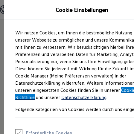
Modelle und Konfigurator
Cookie Einstellungen
Konfigurator
Modelle vergleichen
Konfiguration laden
Zum
Zum
Autosuche
Wir nutzen Cookies, um Ihnen die bestmögliche Nutzung
Hauptinhalt
Footer
Elektroautos
springen
springen
unserer Webseite zu ermöglichen und unsere Kommunika
ENERGY Sondermodelle
Nutzfahrzeuge
mit Ihnen zu verbessern. Wir berücksichtigen hierbei Ihr
SUV und CUV
Präferenzen und verarbeiten Daten für Marketing, Analyt
Familienautos
Personalisierung nur, wenn Sie uns Ihre Einwilligung gebe
Kombis
Kompaktwagen
Diese können Sie jederzeit mit Wirkung für die Zukunft i
Sportwagen
Cookie Manager (Meine Präferenzen verwalten) in der
Schnell verfügbare Fahrzeuge
Angebote und Produkte
Datenschutzerklärung widerrufen. Weitere Informatione
Aktuelle Angebote
unseren eingesetzten Cookies finden Sie in unserer
Cooki
E-Auto-Förderung
Richtlinie
und unserer
Datenschutzerklärung
.
Volkswagen Marktplatz
Die ENERGY Sondermodelle
Folgende Kategorien von Cookies werden durch uns einge
Junge Gebrauchtwagen und Gebrauchtwagen
Volkswagen Zertifizierte Gebrauchtwagen
Elektromobilität bei Gebrauchtwagen
Zubehör- und Serviceangebote
Saisonangebote
Erforderliche Cookies