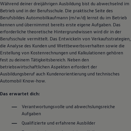
Während deiner dreijährigen Ausbildung bist du abwechselnd im
Magazin
Lifestyle
Betrieb und in der Berufsschule. Die praktische Seite des
Transport
Berufsbildes Automobilkaufmann (m/w/d) lernst du im Betrieb
Familie
kennen und übernimmst bereits erste eigene Aufgaben. Das
Elektromobilität
Volkswagen R
erforderliche theoretische Hintergrundwissen wird dir in der
Pannen- und Unfallhilfe
Berufsschule vermittelt. Das Entwickeln von Verkaufsstrategien,
Volkswagen Kundenbetreuung
die Analyse des Kunden und Wettbewerbsverhalten sowie die
Erstellung von Kostenrechnungen und Kalkulationen gehören
fest zu deinem Tätigkeitsbereich. Neben den
betriebswirtschaftlichen Aspekten erfordert der
Ausbildungsberuf auch Kundenorientierung und technisches
Automobil Know-how.
Das erwartet dich:
Verantwortungsvolle und abwechslungsreiche
Aufgaben
Qualifizierte und erfahrene Ausbilder