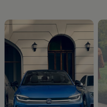
Motorenöl und Flüssigkeiten
Räder und Reifen
Pannen- und Unfallhilfe
Economy Service
Volkswagen Teile
Zubehör
Modellspezifisches Zubehör
Schutz und Pflege
Transport
Entertainment und Elektronik
Individualisieren
Wallbox und Ladekabel
Digitale Extras
Dienste für Ihr Modell finden
Volkswagen Apps, Login und Shop
Handy und Fahrzeug verbinden
Updates für Software, Karten und Radio
Über Ihr Auto
Vorgängermodelle
Kundeninformationen
Volkswagen Kundenbetreuung
Warn- und Kontrollleuchten
Assistenzsysteme
Digitale Betriebsanleitung
Live Beratung