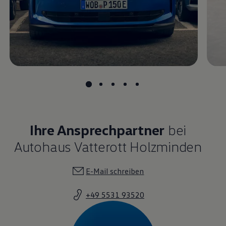
Magazin
Lifestyle
Transport
Familie
Elektromobilität
Volkswagen R
Pannen- und Unfallhilfe
Volkswagen Kundenbetreuung
Ihre Ansprechpartner
bei
Autohaus Vatterott Holzminden
E-Mail schreiben
+49 5531 93520