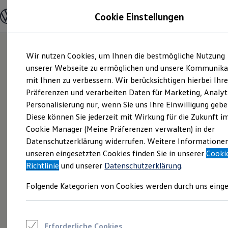
Modelle und Konfigurator
Cookie Einstellungen
Konfigurator
Modelle vergleichen
Konfiguration laden
Zum
Zum
Autosuche
Wir nutzen Cookies, um Ihnen die bestmögliche Nutzung
Hauptinhalt
Footer
Elektroautos
springen
springen
unserer Webseite zu ermöglichen und unsere Kommunika
ENERGY Sondermodelle
Nutzfahrzeuge
mit Ihnen zu verbessern. Wir berücksichtigen hierbei Ihr
SUV und CUV
Präferenzen und verarbeiten Daten für Marketing, Analyt
Familienautos
Personalisierung nur, wenn Sie uns Ihre Einwilligung gebe
Kombis
Kompaktwagen
Diese können Sie jederzeit mit Wirkung für die Zukunft i
Sportwagen
Cookie Manager (Meine Präferenzen verwalten) in der
Schnell verfügbare Fahrzeuge
Angebote und Produkte
Datenschutzerklärung widerrufen. Weitere Informatione
Aktuelle Angebote
unseren eingesetzten Cookies finden Sie in unserer
Cooki
E-Auto-Förderung
Richtlinie
und unserer
Datenschutzerklärung
.
Volkswagen Marktplatz
Die ENERGY Sondermodelle
Folgende Kategorien von Cookies werden durch uns einge
Junge Gebrauchtwagen und Gebrauchtwagen
Volkswagen Zertifizierte Gebrauchtwagen
Elektromobilität bei Gebrauchtwagen
Zubehör- und Serviceangebote
Saisonangebote
Erforderliche Cookies