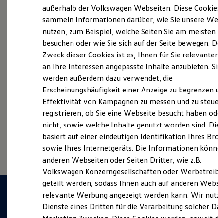
Elektrofahrzeugkonzepte
außerhalb der Volkswagen Webseiten. Diese Cookie
ID. EVERY1
sammeln Informationen darüber, wie Sie unsere We
Reichweite
Probefahrt vereinbaren
nutzen, zum Beispiel, welche Seiten Sie am meisten
Reichweite der ID. Modelle
Reichweite im Winter
besuchen oder wie Sie sich auf der Seite bewegen. D
Rekuperation
Zweck dieser Cookies ist es, Ihnen für Sie relevante
Laden
an Ihre Interessen angepasste Inhalte anzubieten. S
Laden unterwegs
Laden Zuhause
werden außerdem dazu verwendet, die
Fahrzeugangebot anfordern
Ladestationen finden
Erscheinungshäufigkeit einer Anzeige zu begrenzen 
Ladezeitensimulator
Effektivität von Kampagnen zu messen und zu steue
Batterie
Sicherheit
registrieren, ob Sie eine Webseite besucht haben od
Garantie und Lebensdauer
nicht, sowie welche Inhalte genutzt worden sind. Di
Nachhaltigkeit
Serviceanfrage stellen
basiert auf einer eindeutigen Identifikation Ihres B
Technologie
Kosten und Kauf
sowie Ihres Internetgeräts. Die Informationen kön
Verbrauchskosten
anderen Webseiten oder Seiten Dritter, wie z.B.
Kaufoptionen
Volkswagen Konzerngesellschaften oder Werbetrei
E-Auto-Förderung
Software und Konnektivität
geteilt werden, sodass Ihnen auch auf anderen Web
Die ID. Software 6
relevante Werbung angezeigt werden kann. Wir nut
ID. Software Versionen und Updates
Dienste eines Dritten für die Verarbeitung solcher D
Digitale Extras
Schnittstellen zu Ihrem ID.