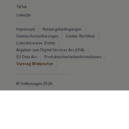
TikTok
LinkedIn
Impressum
Nutzungsbedingungen
Datenschutzerklärungen
Cookie-Richtlinie
Lizenzhinweise Dritter
Angaben zum Digital Services Act (DSA)
EU Data Act
Produktsicherheitsinformationen
Vertrag Widerrufen
© Volkswagen 2026
Disclaimer von Volkswagen AG
Die in dieser Darstellung gezeigten Fahrzeuge und
Ausstattungen können in einzelnen Details vom