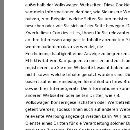
Elektrofahrzeugkonzepte
außerhalb der Volkswagen Webseiten. Diese Cookie
ID. EVERY1
sammeln Informationen darüber, wie Sie unsere We
Reichweite
Probefahrt vereinbaren
nutzen, zum Beispiel, welche Seiten Sie am meisten
Reichweite der ID. Modelle
Reichweite im Winter
besuchen oder wie Sie sich auf der Seite bewegen. D
Rekuperation
Zweck dieser Cookies ist es, Ihnen für Sie relevante
Laden
an Ihre Interessen angepasste Inhalte anzubieten. S
Laden unterwegs
Laden Zuhause
werden außerdem dazu verwendet, die
Fahrzeugangebot anfordern
Ladestationen finden
Erscheinungshäufigkeit einer Anzeige zu begrenzen 
Ladezeitensimulator
Effektivität von Kampagnen zu messen und zu steue
Batterie
Sicherheit
registrieren, ob Sie eine Webseite besucht haben od
Garantie und Lebensdauer
nicht, sowie welche Inhalte genutzt worden sind. Di
Nachhaltigkeit
Serviceanfrage stellen
basiert auf einer eindeutigen Identifikation Ihres B
Technologie
Kosten und Kauf
sowie Ihres Internetgeräts. Die Informationen kön
Verbrauchskosten
anderen Webseiten oder Seiten Dritter, wie z.B.
Kaufoptionen
Volkswagen Konzerngesellschaften oder Werbetrei
E-Auto-Förderung
Software und Konnektivität
geteilt werden, sodass Ihnen auch auf anderen Web
Die ID. Software 6
relevante Werbung angezeigt werden kann. Wir nut
ID. Software Versionen und Updates
Dienste eines Dritten für die Verarbeitung solcher D
Digitale Extras
Schnittstellen zu Ihrem ID.