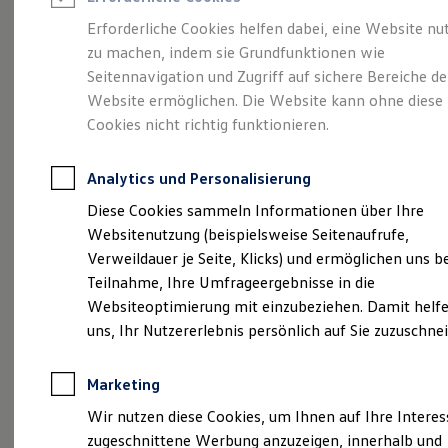
Reifenpakete
Leasing
Erforderliche Cookies helfen dabei, eine Website nu
Leasing-Angebote
zu machen, indem sie Grundfunktionen wie
Eine Spur Extra.
Der
Gebrauchtwagen Leasing
Seitennavigation und Zugriff auf sichere Bereiche de
Junge Gebrauchtwagen-Leasing
Elektroauto Leasing
Website ermöglichen. Die Website kann ohne diese
neue vollelektrische
Kleinwagen-Leasing
Cookies nicht richtig funktionieren.
Leasing ohne Anzahlung
ID. Polo
Finanzierung
Autokredit mit Schlussrate
Analytics und Personalisierung
Versicherungen und Garantien
Kfz-Versicherung
Diese Cookies sammeln Informationen über Ihre
Restschuldversicherungen
Websitenutzung (beispielsweise Seitenaufrufe,
Garantien
Verweildauer je Seite, Klicks) und ermöglichen uns b
Wartungsverträge
Geschäftskunden
Teilnahme, Ihre Umfrageergebnisse in die
Professional Class bei Volkswagen
Websiteoptimierung mit einzubeziehen. Damit helfe
Großkunden
uns, Ihr Nutzererlebnis persönlich auf Sie zuzuschne
Behörden
Direktkunden
Sonderfahrzeuge
(
Impressum & Rechtliches
)
Marketing
Anpfiff zum Gewinn
Elektromobilität
Wir nutzen diese Cookies, um Ihnen auf Ihre Intere
Elektroautos
zugeschnittene Werbung anzuzeigen, innerhalb und
ID. Tutorials