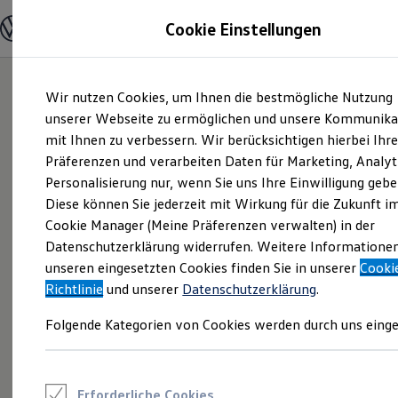
Modelle und Konfigurator
Cookie Einstellungen
Konfigurator
Modelle vergleichen
Konfiguration laden
Zum
Zum
Autosuche
Wir nutzen Cookies, um Ihnen die bestmögliche Nutzung
Hauptinhalt
Footer
Elektroautos
springen
springen
unserer Webseite zu ermöglichen und unsere Kommunika
ENERGY Sondermodelle
Nutzfahrzeuge
mit Ihnen zu verbessern. Wir berücksichtigen hierbei Ihr
SUV und CUV
Präferenzen und verarbeiten Daten für Marketing, Analyt
Familienautos
Personalisierung nur, wenn Sie uns Ihre Einwilligung gebe
Kombis
Kompaktwagen
Diese können Sie jederzeit mit Wirkung für die Zukunft i
Sportwagen
Cookie Manager (Meine Präferenzen verwalten) in der
Schnell verfügbare Fahrzeuge
Angebote und Produkte
Datenschutzerklärung widerrufen. Weitere Informatione
Aktuelle Angebote
unseren eingesetzten Cookies finden Sie in unserer
Cooki
E-Auto-Förderung
Richtlinie
und unserer
Datenschutzerklärung
.
Volkswagen Marktplatz
Die ENERGY Sondermodelle
Folgende Kategorien von Cookies werden durch uns einge
Junge Gebrauchtwagen und Gebrauchtwagen
Volkswagen Zertifizierte Gebrauchtwagen
Elektromobilität bei Gebrauchtwagen
Zubehör- und Serviceangebote
Saisonangebote
Erforderliche Cookies