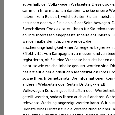
Elektrofahrzeugkonzepte
Weinhold die erste Betriebsstätte für den Handel
außerhalb der Volkswagen Webseiten. Diese Cookie
ID. EVERY1
sammeln Informationen darüber, wie Sie unsere We
und die Reparatur für Wanderer Zweiräder,
Reichweite
nutzen, zum Beispiel, welche Seiten Sie am meisten
Reichweite der ID. Modelle
Nähmaschinen und Rundfunkempfänger. Heute,
Reichweite im Winter
besuchen oder wie Sie sich auf der Seite bewegen. D
genau 95.Jahre später, blicken wir auf diese
Rekuperation
Zweck dieser Cookies ist es, Ihnen für Sie relevante
Laden
historische Zeit zurück und können mit
an Ihre Interessen angepasste Inhalte anzubieten. S
Laden unterwegs
Überzeugung sagen:
Wir sind extrem stolz auf
Laden Zuhause
werden außerdem dazu verwendet, die
Ladestationen finden
das, was daraus geworden ist!
Erscheinungshäufigkeit einer Anzeige zu begrenzen 
Ladezeitensimulator
Effektivität von Kampagnen zu messen und zu steue
Batterie
Egal ob 2.Weltkrieg, Mauerbau oder -fall, die
Sicherheit
registrieren, ob Sie eine Webseite besucht haben od
Garantie und Lebensdauer
Familie Weinhold meisterte alle Turbulenzen mit
nicht, sowie welche Inhalte genutzt worden sind. Di
Nachhaltigkeit
Bravour. Am 22.März 1990 erhielten wir als eines
basiert auf einer eindeutigen Identifikation Ihres B
Technologie
Kosten und Kauf
der ersten drei Autohäuser in Chemnitz den
sowie Ihres Internetgeräts. Die Informationen kön
Verbrauchskosten
anderen Webseiten oder Seiten Dritter, wie z.B.
begehrten Händlervertrag für die Marken
Kaufoptionen
Volkswagen Konzerngesellschaften oder Werbetrei
E-Auto-Förderung
Volkswagen
und Audi. Mittlerweile befinden wir
Software und Konnektivität
geteilt werden, sodass Ihnen auch auf anderen Web
uns in der 4.Generation und sind weiterhin Ihr
Die ID. Software 6
relevante Werbung angezeigt werden kann. Wir nut
ID. Software Versionen und Updates
Ansprechpartner für VW, Audi und
Dienste eines Dritten für die Verarbeitung solcher D
Digitale Extras
Nutzfahrzeuge.
Schnittstellen zu Ihrem ID.