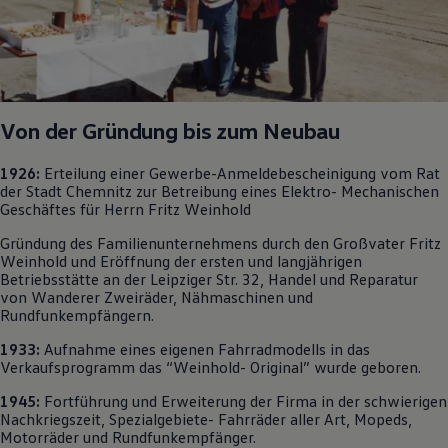
Motorenöl und Flüssigkeiten
Räder und Reifen
Pannen- und Unfallhilfe
Economy Service
Volkswagen Teile
Zubehör
Modellspezifisches Zubehör
Von der Gründung bis zum Neubau
Schutz und Pflege
Transport
1926:
Erteilung einer Gewerbe-Anmeldebescheinigung vom Rat
Entertainment und Elektronik
der Stadt Chemnitz zur Betreibung eines Elektro- Mechanischen
Individualisieren
Geschäftes für Herrn Fritz Weinhold
Wallbox und Ladekabel
Digitale Extras
Gründung des Familienunternehmens durch den Großvater Fritz
Dienste für Ihr Modell finden
Weinhold und Eröffnung der ersten und langjährigen
Volkswagen Apps, Login und Shop
Betriebsstätte an der Leipziger Str. 32, Handel und Reparatur
Handy und Fahrzeug verbinden
von Wanderer Zweiräder, Nähmaschinen und
Updates für Software, Karten und Radio
Rundfunkempfängern.
Über Ihr Auto
Vorgängermodelle
1933:
Aufnahme eines eigenen Fahrradmodells in das
Kundeninformationen
Verkaufsprogramm das “Weinhold-
Original
” wurde geboren.
Volkswagen Kundenbetreuung
Warn- und Kontrollleuchten
1945:
Fortführung und Erweiterung der Firma in der schwierigen
Assistenzsysteme
Nachkriegszeit, Spezialgebiete- Fahrräder aller Art, Mopeds,
Digitale Betriebsanleitung
Motorräder und Rundfunkempfänger.
Live Beratung