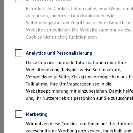
Reifenpakete
Leasing
Erforderliche Cookies helfen dabei, eine Website nu
Leasing-Angebote
zu machen, indem sie Grundfunktionen wie
Die Historie des
Gebrauchtwagen Leasing
Seitennavigation und Zugriff auf sichere Bereiche de
Junge Gebrauchtwagen-Leasing
Elektroauto Leasing
Website ermöglichen. Die Website kann ohne diese
Autohauses
Kleinwagen-Leasing
Cookies nicht richtig funktionieren.
Leasing ohne Anzahlung
Weinhold
Finanzierung
Autokredit mit Schlussrate
Analytics und Personalisierung
Versicherungen und Garantien
Kfz-Versicherung
Diese Cookies sammeln Informationen über Ihre
Restschuldversicherungen
Websitenutzung (beispielsweise Seitenaufrufe,
Garantien
Verweildauer je Seite, Klicks) und ermöglichen uns b
Wartungsverträge
Geschäftskunden
Teilnahme, Ihre Umfrageergebnisse in die
Professional Class bei Volkswagen
Websiteoptimierung mit einzubeziehen. Damit helfe
(
Impressum & Rechtliches
)
Großkunden
uns, Ihr Nutzererlebnis persönlich auf Sie zuzuschne
Behörden
Direktkunden
Sonderfahrzeuge
Unsere
Geschichte
Marketing
Anpfiff zum Gewinn
Elektromobilität
Wir nutzen diese Cookies, um Ihnen auf Ihre Intere
Elektroautos
Am 01.03.1926 eröffnete Urgroßvater Fritz
zugeschnittene Werbung anzuzeigen, innerhalb und
ID. Tutorials