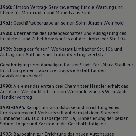
Magazin
1960:
Simson Vertrag- Servicevertrag für die Wartung und
Lifestyle
Pflege für Motorräder und Mopeds aus Suhl.
Transport
Familie
1961:
Geschäftsübergabe an seinen Sohn Jürgen Weinhold.
Elektromobilität
Volkswagen R
1988:
Übernahme des Ladengeschäftes und Auslagerung des
Pannen- und Unfallhilfe
Ersatzteil- und Zubehörverkaufes auf die Limbacher Str. 104.
Volkswagen Kundenbetreuung
1989:
Bezug der “alten” Werkstatt Limbacher Str. 106 und
Antrag zum Aufbau einer Trabantvertragswerkstatt
Genehmigung vom damaligen Rat der Stadt Karl-Marx-Stadt zur
Errichtung einer Trabantvertragswerkstatt für den
Bevölkerungsbedarf.
1990:
Als einer der ersten drei Chemnitzer Händler erhält das
Autohaus Weinhold Inh. Jürgen Weinhold einen VW- u. Audi
Händlervertrag
1991-1994:
Kampf um Grundstücke und Errichtung eines
Provisoriums mit Verkaufszelt auf dem jetzigen Standort
Limbacher Str. 108, Erzbergerstr. 1a, Einbeziehung der beiden
Söhne Holger und Karsten in die Geschäftstätigkeit.
1995:
Baubeginn zur Errichtung des neuen Autohauses.