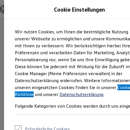
Modelle und Konfigurator
Cookie Einstellungen
Konfigurator
Modelle vergleichen
Konfiguration laden
Zum
Zum
Autosuche
Wir nutzen Cookies, um Ihnen die bestmögliche Nutzung
Hauptinhalt
Footer
Elektroautos
springen
springen
unserer Webseite zu ermöglichen und unsere Kommunika
ENERGY Sondermodelle
Nutzfahrzeuge
mit Ihnen zu verbessern. Wir berücksichtigen hierbei Ihr
SUV und CUV
Präferenzen und verarbeiten Daten für Marketing, Analyt
Familienautos
Personalisierung nur, wenn Sie uns Ihre Einwilligung gebe
Kombis
Kompaktwagen
Diese können Sie jederzeit mit Wirkung für die Zukunft i
Sportwagen
Cookie Manager (Meine Präferenzen verwalten) in der
Schnell verfügbare Fahrzeuge
Angebote und Produkte
Datenschutzerklärung widerrufen. Weitere Informatione
Aktuelle Angebote
unseren eingesetzten Cookies finden Sie in unserer
Cooki
E-Auto-Förderung
Richtlinie
und unserer
Datenschutzerklärung
.
Volkswagen Marktplatz
Die ENERGY Sondermodelle
Folgende Kategorien von Cookies werden durch uns einge
Junge Gebrauchtwagen und Gebrauchtwagen
Volkswagen Zertifizierte Gebrauchtwagen
Elektromobilität bei Gebrauchtwagen
Zubehör- und Serviceangebote
Saisonangebote
Erforderliche Cookies