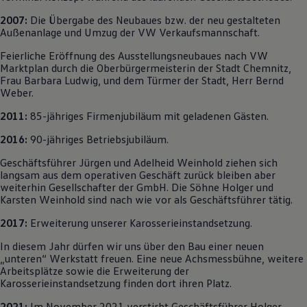
2007:
Die Übergabe des Neubaues bzw. der neu gestalteten
Außenanlage und Umzug der VW Verkaufsmannschaft.
Feierliche Eröffnung des Ausstellungsneubaues nach VW
Marktplan durch die Oberbürgermeisterin der Stadt Chemnitz,
Frau Barbara Ludwig, und dem Türmer der Stadt, Herr Bernd
Weber.
2011:
85-jähriges Firmenjubiläum mit geladenen Gästen.
2016:
90-jähriges Betriebsjubiläum.
Geschäftsführer Jürgen und Adelheid Weinhold ziehen sich
langsam aus dem operativen Geschäft zurück bleiben aber
weiterhin Gesellschafter der GmbH. Die Söhne Holger und
Karsten Weinhold sind nach wie vor als Geschäftsführer tätig.
2017:
Erweiterung unserer Karosserieinstandsetzung.
In diesem Jahr dürfen wir uns über den Bau einer neuen
„unteren“ Werkstatt freuen. Eine neue Achsmessbühne, weitere
Arbeitsplätze sowie die Erweiterung der
Karosserieinstandsetzung finden dort ihren Platz.
2021:
Im November 2021 verstirbt Geschäftsführer Holger