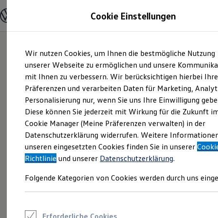
Modelle und Konfigurator
Cookie Einstellungen
Konfigurator
Modelle vergleichen
Konfiguration laden
Zum
Zum
Autosuche
Wir nutzen Cookies, um Ihnen die bestmögliche Nutzung
Hauptinhalt
Footer
Elektroautos
springen
springen
unserer Webseite zu ermöglichen und unsere Kommunika
ENERGY Sondermodelle
Nutzfahrzeuge
mit Ihnen zu verbessern. Wir berücksichtigen hierbei Ihr
SUV und CUV
Präferenzen und verarbeiten Daten für Marketing, Analyt
Familienautos
Personalisierung nur, wenn Sie uns Ihre Einwilligung gebe
Kombis
Kompaktwagen
Diese können Sie jederzeit mit Wirkung für die Zukunft i
Sportwagen
Cookie Manager (Meine Präferenzen verwalten) in der
Schnell verfügbare Fahrzeuge
Angebote und Produkte
Datenschutzerklärung widerrufen. Weitere Informatione
Aktuelle Angebote
unseren eingesetzten Cookies finden Sie in unserer
Cooki
E-Auto-Förderung
Richtlinie
und unserer
Datenschutzerklärung
.
Volkswagen Marktplatz
Die ENERGY Sondermodelle
Folgende Kategorien von Cookies werden durch uns einge
Junge Gebrauchtwagen und Gebrauchtwagen
Volkswagen Zertifizierte Gebrauchtwagen
Elektromobilität bei Gebrauchtwagen
Zubehör- und Serviceangebote
Saisonangebote
Erforderliche Cookies