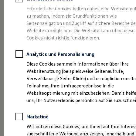
Reifenpakete
Leasing
Erforderliche Cookies helfen dabei, eine Website nu
Leasing-Angebote
zu machen, indem sie Grundfunktionen wie
So geht neu.
Gebrauchtwagen Leasing
Seitennavigation und Zugriff auf sichere Bereiche de
Junge Gebrauchtwagen-Leasing
Elektroauto Leasing
Website ermöglichen. Die Website kann ohne diese
Entdecken Sie jetzt
Kleinwagen-Leasing
Cookies nicht richtig funktionieren.
Leasing ohne Anzahlung
den neuen ID.3 Neo!
Finanzierung
Autokredit mit Schlussrate
Analytics und Personalisierung
Versicherungen und Garantien
Kfz-Versicherung
Diese Cookies sammeln Informationen über Ihre
Restschuldversicherungen
Websitenutzung (beispielsweise Seitenaufrufe,
Garantien
Verweildauer je Seite, Klicks) und ermöglichen uns b
Wartungsverträge
Geschäftskunden
Teilnahme, Ihre Umfrageergebnisse in die
Professional Class bei Volkswagen
Websiteoptimierung mit einzubeziehen. Damit helfe
Großkunden
uns, Ihr Nutzererlebnis persönlich auf Sie zuzuschne
Behörden
Direktkunden
Sonderfahrzeuge
Marketing
Anpfiff zum Gewinn
Elektromobilität
Wir nutzen diese Cookies, um Ihnen auf Ihre Intere
Elektroautos
zugeschnittene Werbung anzuzeigen, innerhalb und
ID. Tutorials