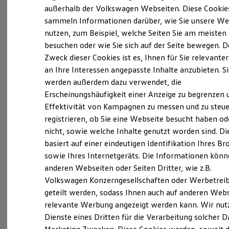
Elektrofahrzeugkonzepte
außerhalb der Volkswagen Webseiten. Diese Cookie
(
Impressum & Rechtliches
)
ID. EVERY1
sammeln Informationen darüber, wie Sie unsere We
Reichweite
nutzen, zum Beispiel, welche Seiten Sie am meisten
Reichweite der ID. Modelle
Reichweite im Winter
besuchen oder wie Sie sich auf der Seite bewegen. D
Rekuperation
Zweck dieser Cookies ist es, Ihnen für Sie relevante
Laden
an Ihre Interessen angepasste Inhalte anzubieten. S
Laden unterwegs
Probefahrt vereinbaren
Laden Zuhause
werden außerdem dazu verwendet, die
Ladestationen finden
Erscheinungshäufigkeit einer Anzeige zu begrenzen 
Ladezeitensimulator
Effektivität von Kampagnen zu messen und zu steue
Batterie
Sicherheit
registrieren, ob Sie eine Webseite besucht haben od
Garantie und Lebensdauer
nicht, sowie welche Inhalte genutzt worden sind. Di
Fahrzeugangebot anfordern
Nachhaltigkeit
basiert auf einer eindeutigen Identifikation Ihres B
Technologie
Kosten und Kauf
sowie Ihres Internetgeräts. Die Informationen kön
Verbrauchskosten
anderen Webseiten oder Seiten Dritter, wie z.B.
Kaufoptionen
Volkswagen Konzerngesellschaften oder Werbetrei
E-Auto-Förderung
Servicetermin buchen
Software und Konnektivität
geteilt werden, sodass Ihnen auch auf anderen Web
Die ID. Software 6
relevante Werbung angezeigt werden kann. Wir nut
ID. Software Versionen und Updates
Dienste eines Dritten für die Verarbeitung solcher D
Digitale Extras
Schnittstellen zu Ihrem ID.