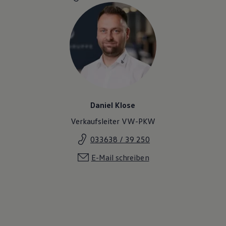
Magazin
Lifestyle
Transport
Familie
Elektromobilität
Volkswagen R
Pannen- und Unfallhilfe
Volkswagen Kundenbetreuung
Daniel Klose
Verkaufsleiter VW-PKW
033638 / 39 250
E-Mail schreiben