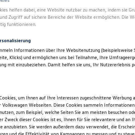
okies
kies helfen dabei, eine Website nutzbar zu machen, indem sie G
und Zugriff auf sichere Bereiche der Website ermöglichen. Die W
tig funktionieren.
rsonalisierung
mmeln Informationen über Ihre Websitenutzung (beispielsweise S
eite, Klicks) und ermöglichen uns bei Teilnahme, Ihre Umfrageerge
g mit einzubeziehen. Damit helfen sie uns, Ihr Nutzererlebnis pe
Cookies, um Ihnen auf Ihre Interessen zugeschnittene Werbung a
r Volkswagen Webseiten. Diese Cookies sammeln Informationen 
utzen, zum Beispiel, welche Seiten Sie am meisten besuchen oder
r Zweck dieser Cookies ist es, Ihnen für Sie relevantere und an I
e anzubieten. Sie werden außerdem dazu verwendet, die Erschein
zen und die Effektivität von Kampagnen zu messen und zu steuern