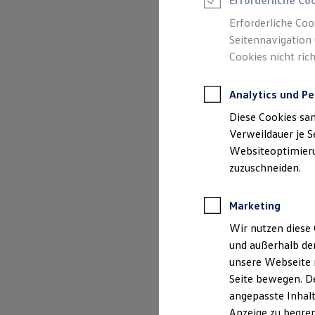
Erforderliche Co
Reifenpakete
Leasing
Erforderliche Coo
Leasing-Angebote
Seitennavigation 
Gebrauchtwagen Leasing
Cookies nicht rich
Junge Gebrauchtwagen-Leasing
Elektroauto Leasing
Kleinwagen-Leasing
(
Impressum & Rechtliches
)
Analytics und Pe
Leasing ohne Anzahlung
Finanzierung
Diese Cookies sa
Autokredit mit Schlussrate
Versicherungen und Garantien
Verweildauer je S
Kfz-Versicherung
Websiteoptimierun
Restschuldversicherungen
zuzuschneiden.
Garantien
Wartungsverträge
Geschäftskunden
Marketing
Professional Class bei Volkswagen
Großkunden
Wir nutzen diese 
Behörden
und außerhalb de
Direktkunden
Sonderfahrzeuge
unsere Webseite n
Anpfiff zum Gewinn
Seite bewegen. De
Elektromobilität
angepasste Inhalt
Elektroautos
ID. Tutorials
Anzeige zu begren