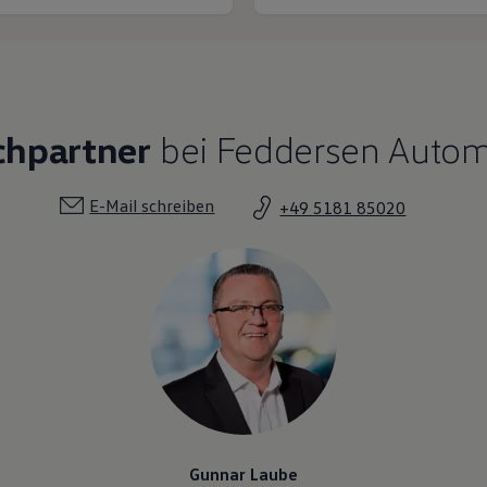
chpartner
bei Feddersen Automo
E-Mail schreiben
+49 5181 85020
Gunnar Laube