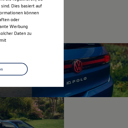
ind. Dies basiert auf
Informationen können
aften oder
evante Werbung
solcher Daten zu
 mit
en