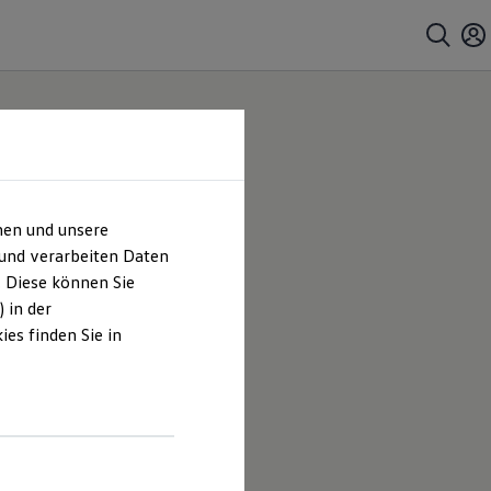
hen und unsere
 und verarbeiten Daten
. Diese können Sie
 in der
es finden Sie in