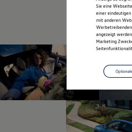
Elektrofahrzeugkonzepte
Sie eine Webseite
ID. EVERY1
einer eindeutigen
Reichweite
Reichweite der ID. Modelle
mit anderen Webse
Reichweite im Winter
Werbetreibenden,
Rekuperation
angezeigt werden 
Laden
Laden unterwegs
Marketing Zwecken
Laden Zuhause
Seitenfunktionali
Ladestationen finden
Ladezeitensimulator
Batterie
Sicherheit
Optional
Garantie und Lebensdauer
Nachhaltigkeit
Technologie
Kosten und Kauf
Verbrauchskosten
Kaufoptionen
E-Auto-Förderung
Software und Konnektivität
Die ID. Software 6
ID. Software Versionen und Updates
Digitale Extras
Schnittstellen zu Ihrem ID.