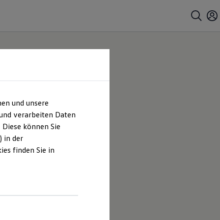
hen und unsere
 und verarbeiten Daten
. Diese können Sie
 in der
es finden Sie in