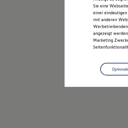
Elektrofahrzeugkonzepte
Sie eine Webseite
ID. EVERY1
einer eindeutigen
Reichweite
Reichweite der ID. Modelle
mit anderen Webse
Reichweite im Winter
Werbetreibenden,
Rekuperation
angezeigt werden 
Laden
Laden unterwegs
Marketing Zwecken
Laden Zuhause
Seitenfunktionali
Ladestationen finden
Ladezeitensimulator
Batterie
Sicherheit
Optional
Garantie und Lebensdauer
Nachhaltigkeit
Technologie
Kosten und Kauf
Verbrauchskosten
Kaufoptionen
E-Auto-Förderung
Software und Konnektivität
Die ID. Software 6
ID. Software Versionen und Updates
Digitale Extras
Schnittstellen zu Ihrem ID.