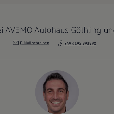
i AVEMO Autohaus Göthling un
E-Mail schreiben
+49 6195 993990