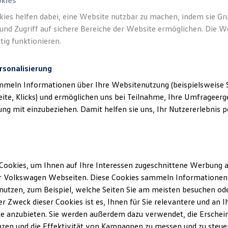
okies
kies helfen dabei, eine Website nutzbar zu machen, indem sie G
und Zugriff auf sichere Bereiche der Website ermöglichen. Die W
tig funktionieren.
rsonalisierung
mmeln Informationen über Ihre Websitenutzung (beispielsweise S
eite, Klicks) und ermöglichen uns bei Teilnahme, Ihre Umfrageerge
g mit einzubeziehen. Damit helfen sie uns, Ihr Nutzererlebnis pe
Cookies, um Ihnen auf Ihre Interessen zugeschnittene Werbung a
r Volkswagen Webseiten. Diese Cookies sammeln Informationen 
utzen, zum Beispiel, welche Seiten Sie am meisten besuchen oder
r Zweck dieser Cookies ist es, Ihnen für Sie relevantere und an I
e anzubieten. Sie werden außerdem dazu verwendet, die Erschein
Life
zen und die Effektivität von Kampagnen zu messen und zu steuern