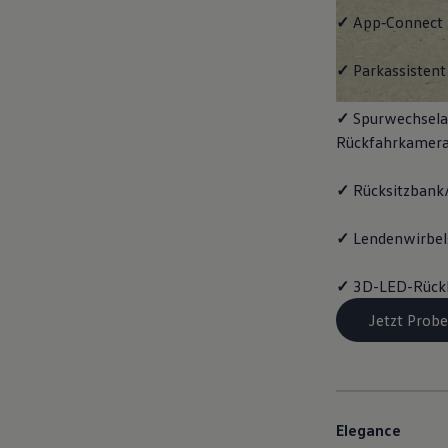
✓
App‑Connect
✓
Parkassistent 
✓
Spurwechselas
Rückfahrkamera
✓
Rücksitzbank/
✓
Lendenwirbels
✓
3D-LED-Rück
Jetzt Probe
Elegance