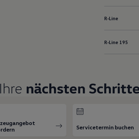
R‑Line
R‑Line
195
Ihre
nächsten Schritt
rzeugangebot
Servicetermin buchen
rdern