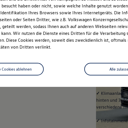
Life
 besucht haben oder nicht, sowie welche Inhalte genutzt worden s
 Identifikation Ihres Browsers sowie Ihres Internetgeräts. Die 
Klassiker mit V
iten oder Seiten Dritter, wie z.B. Volkswagen Konzerngesellsch
Serienausstattu
 geteilt werden, sodass Ihnen auch auf anderen Webseiten rel
Ausrüstung.
kann. Wir nutzen die Dienste eines Dritten für die Verarbeitung 
. Diese Cookies werden, soweit dies zweckdienlich ist, oftmals
✓
4 Leichtmetal
täten von Dritten verlinkt.
✓
LED-Scheinwer
e Cookies ablehnen
Alle zulass
✓
Volkswagen
L
Scheinwerfern/
✓
Klimaanlage "
hinten und 3-Zo
verschiedene In
✓
Infotainment