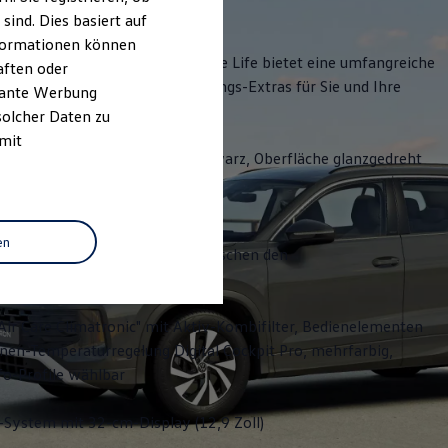
ind. Dies basiert auf
Informationen können
orzügen: Die Ausstattungsvariante Life bietet eine umfangreiche
aften oder
ng sowie komfortable Ausstattungs-Extras für Sie und Ihre
evante Werbung
solcher Daten zu
 mit
lräder "Venezia" 7 J x 17 in Schwarz, Oberfläche glanzgedreht
fer für Abblend- und Fernlicht
en
ogo vorn und hinten, Leiste zwischen den
Rückleuchten beleuchtet
Air Care Climatronic" mit Aktiv-Kombifilter, Bedienelementen
nen-Temperaturregelung Digital Cockpit Pro, mehrfarbig,
fo-Profile wählbar
-System mit 32-cm-Display (12,9 Zoll)