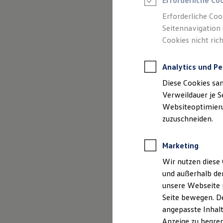
Erforderliche Co
Reifenpakete
Leasing
Erforderliche Coo
Leasing-Angebote
Seitennavigation 
Gebrauchtwagen Leasing
Cookies nicht rich
Junge Gebrauchtwagen-Leasing
Elektroauto Leasing
(
Impressum & Rechtliches
)
Kleinwagen-Leasing
Analytics und Pe
Leasing ohne Anzahlung
Finanzierung
Diese Cookies sa
Autokredit mit Schlussrate
Versicherungen und Garantien
Verweildauer je S
Kfz-Versicherung
Websiteoptimierun
Restschuldversicherungen
zuzuschneiden.
Garantien
Wartungsverträge
Geschäftskunden
Marketing
Professional Class bei Volkswagen
Großkunden
Wir nutzen diese 
Behörden
und außerhalb de
Direktkunden
Sonderfahrzeuge
unsere Webseite n
Anpfiff zum Gewinn
Seite bewegen. De
Elektromobilität
angepasste Inhalt
Elektroautos
ID. Tutorials
Anzeige zu begren