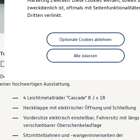
Marketing Zwecken. Diese Cookies werden, soweit d
Hybridautos
zweckdienlich ist, oftmals mit Seitenfunktionalität
Marke und Erlebnis
Dritten verlinkt.
Volkswagen R und R Experience
R-Modelle
R Experience
Driving Experience
Volkswagen entdecken
Optionale Cookies ablehnen
Werkbesichtigung
Factory visit
Touareg
Lifestyle Shop
Alle zulassen
T-Roc Kollektion
Die Einsteiger-Ausstattung
Golf Kollektion
ID. Kollektion
Der
Touareg
überzeugt mit seinem ausdrucksstarken Design und
Volkswagen Kollektion
R-Kollektion
einer hochwertigen Ausstattung.
GTI Kollektion
Fußball Drop
4 Leichtmetallräder "Cascade" 8 J x 18
we drive football
#wedriveproud
Heckklappe mit elektrischer Öffnung und Schließung
Besitzer und Service
myVolkswagen
Vordersitze elektrisch einstellbar, Fahrersitz mit längs
Software Updates
verschiebbarer Oberschenkelauflage
Service und Ersatzteile
Inspektion und HU/AU
Sitzmittelbahnen und -wangeninnenseiten der
Reparaturen und Checks