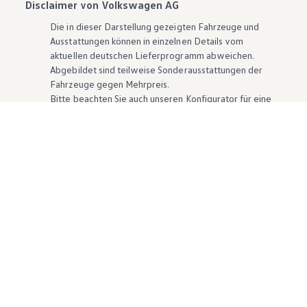
Disclaimer von Volkswagen AG
Die in dieser Darstellung gezeigten Fahrzeuge und
Ausstattungen können in einzelnen Details vom
aktuellen deutschen Lieferprogramm abweichen.
Abgebildet sind teilweise Sonderausstattungen der
Fahrzeuge gegen Mehrpreis.
Bitte beachten Sie auch unseren Konfigurator für eine
Übersicht der aktuell verfügbaren Modelle und
Ausstattungen.
Die angegebenen Verbrauchs- und Emissionswerte
beziehen sich nicht auf ein einzelnes Fahrzeug und sind
nicht Bestandteil des Angebots, sondern dienen allein
Vergleichszwecken zwischen den verschiedenen
Fahrzeugtypen. Zusatzausstattungen und
Zubehör
(Anbauteile, Reifenformat usw.) können relevante
Fahrzeugparameter, wie
z. B.
Gewicht, Rollwiderstand
und Aerodynamik verändern und neben Witterungs-
und Verkehrsbedingungen sowie dem individuellen
Fahrverhalten den Kraftstoffverbrauch, den
Stromverbrauch, die CO₂-Emissionen und die