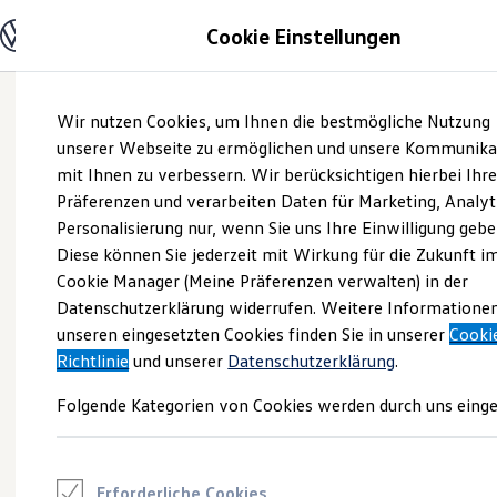
Modelle und Konfigurator
Cookie Einstellungen
Konfigurator
Modelle vergleichen
Konfiguration laden
Zum
Zum
Autosuche
Wir nutzen Cookies, um Ihnen die bestmögliche Nutzung
Hauptinhalt
Footer
Elektroautos
springen
springen
unserer Webseite zu ermöglichen und unsere Kommunika
ENERGY Sondermodelle
Nutzfahrzeuge
mit Ihnen zu verbessern. Wir berücksichtigen hierbei Ihr
SUV und CUV
Präferenzen und verarbeiten Daten für Marketing, Analyt
Familienautos
Personalisierung nur, wenn Sie uns Ihre Einwilligung gebe
Kombis
Kompaktwagen
Diese können Sie jederzeit mit Wirkung für die Zukunft i
Sportwagen
Cookie Manager (Meine Präferenzen verwalten) in der
Schnell verfügbare Fahrzeuge
Angebote und Produkte
Datenschutzerklärung widerrufen. Weitere Informatione
Aktuelle Angebote
unseren eingesetzten Cookies finden Sie in unserer
Cooki
E-Auto-Förderung
Richtlinie
und unserer
Datenschutzerklärung
.
Volkswagen Marktplatz
Die ENERGY Sondermodelle
Folgende Kategorien von Cookies werden durch uns einge
Junge Gebrauchtwagen und Gebrauchtwagen
Volkswagen Zertifizierte Gebrauchtwagen
Elektromobilität bei Gebrauchtwagen
Zubehör- und Serviceangebote
Saisonangebote
Erforderliche Cookies