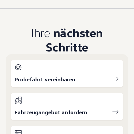
Magazin
Lifestyle
Transport
Familie
Elektromobilität
Ihre
nächsten
Volkswagen R
Pannen- und Unfallhilfe
Schritte
Volkswagen Kundenbetreuung
Probefahrt vereinbaren
Fahrzeugangebot anfordern