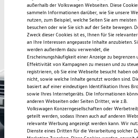
Elektrofahrzeugkonzepte
außerhalb der Volkswagen Webseiten. Diese Cookie
ID. EVERY1
sammeln Informationen darüber, wie Sie unsere We
Reichweite
nutzen, zum Beispiel, welche Seiten Sie am meisten
Reichweite der ID. Modelle
Reichweite im Winter
besuchen oder wie Sie sich auf der Seite bewegen. D
Rekuperation
Zweck dieser Cookies ist es, Ihnen für Sie relevante
Laden
an Ihre Interessen angepasste Inhalte anzubieten. S
Laden unterwegs
Laden Zuhause
werden außerdem dazu verwendet, die
Ladestationen finden
Erscheinungshäufigkeit einer Anzeige zu begrenzen 
Ladezeitensimulator
Effektivität von Kampagnen zu messen und zu steue
Batterie
Sicherheit
registrieren, ob Sie eine Webseite besucht haben od
Garantie und Lebensdauer
nicht, sowie welche Inhalte genutzt worden sind. Di
Nachhaltigkeit
basiert auf einer eindeutigen Identifikation Ihres B
Technologie
Kosten und Kauf
sowie Ihres Internetgeräts. Die Informationen kön
Verbrauchskosten
anderen Webseiten oder Seiten Dritter, wie z.B.
Kaufoptionen
Volkswagen Konzerngesellschaften oder Werbetrei
E-Auto-Förderung
Software und Konnektivität
geteilt werden, sodass Ihnen auch auf anderen Web
Die ID. Software 6
relevante Werbung angezeigt werden kann. Wir nut
ID. Software Versionen und Updates
Dienste eines Dritten für die Verarbeitung solcher D
Digitale Extras
Schnittstellen zu Ihrem ID.