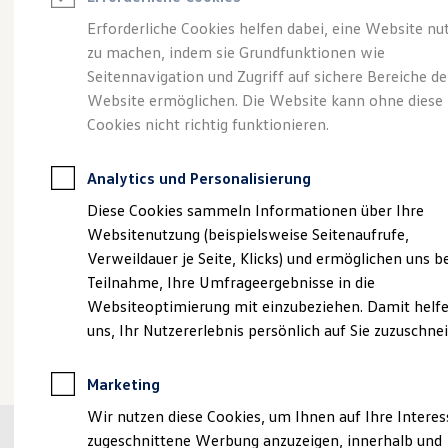
Reifenpakete
Leasing
Erforderliche Cookies helfen dabei, eine Website nu
Leasing-Angebote
zu machen, indem sie Grundfunktionen wie
Sportlich, edel,
Gebrauchtwagen Leasing
Seitennavigation und Zugriff auf sichere Bereiche de
Junge Gebrauchtwagen-Leasing
Elektroauto Leasing
Website ermöglichen. Die Website kann ohne diese
elegant:
der Touareg
Kleinwagen-Leasing
Cookies nicht richtig funktionieren.
Leasing ohne Anzahlung
Finanzierung
Autokredit mit Schlussrate
Analytics und Personalisierung
Versicherungen und Garantien
Kfz-Versicherung
Diese Cookies sammeln Informationen über Ihre
Restschuldversicherungen
Websitenutzung (beispielsweise Seitenaufrufe,
Garantien
Verweildauer je Seite, Klicks) und ermöglichen uns b
Wartungsverträge
Geschäftskunden
Teilnahme, Ihre Umfrageergebnisse in die
Professional Class bei Volkswagen
Websiteoptimierung mit einzubeziehen. Damit helfe
Großkunden
uns, Ihr Nutzererlebnis persönlich auf Sie zuzuschne
Behörden
(
Impressum & Rechtliches
)
Direktkunden
Sonderfahrzeuge
Marketing
Anpfiff zum Gewinn
Elektromobilität
Wir nutzen diese Cookies, um Ihnen auf Ihre Intere
Elektroautos
zugeschnittene Werbung anzuzeigen, innerhalb und
ID. Tutorials