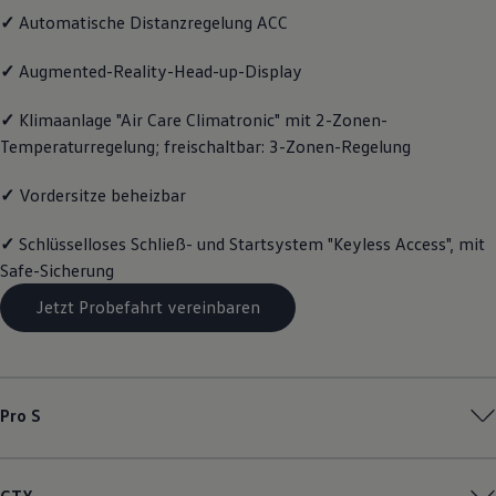
Motorenöl und Flüssigkeiten
✓
Automatische Distanzregelung ACC
Räder und Reifen
Pannen- und Unfallhilfe
✓
Augmented-Reality-Head-up-Display
Economy Service
Volkswagen Teile
Zubehör
✓
Klimaanlage "Air Care Climatronic" mit 2-Zonen-
Modellspezifisches Zubehör
Temperaturregelung; freischaltbar: 3-Zonen-Regelung
Schutz und Pflege
Transport
✓
Vordersitze beheizbar
Entertainment und Elektronik
Individualisieren
Wallbox und Ladekabel
✓
Schlüsselloses Schließ- und Startsystem "Keyless Access", mit
Digitale Extras
Safe-Sicherung
Dienste für Ihr Modell finden
Volkswagen Apps, Login und Shop
Jetzt Probefahrt vereinbaren
Handy und Fahrzeug verbinden
Updates für Software, Karten und Radio
Über Ihr Auto
Vorgängermodelle
Kundeninformationen
Volkswagen Kundenbetreuung
Pro S
Warn- und Kontrollleuchten
Assistenzsysteme
Digitale Betriebsanleitung
Live Beratung