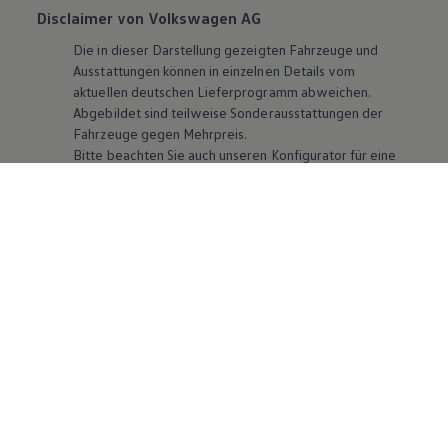
Disclaimer von Volkswagen AG
Die in dieser Darstellung gezeigten Fahrzeuge und
Ausstattungen können in einzelnen Details vom
aktuellen deutschen Lieferprogramm abweichen.
Abgebildet sind teilweise Sonderausstattungen der
Fahrzeuge gegen Mehrpreis.
Bitte beachten Sie auch unseren Konfigurator für eine
Übersicht der aktuell verfügbaren Modelle und
Ausstattungen.
Die angegebenen Verbrauchs- und Emissionswerte
beziehen sich nicht auf ein einzelnes Fahrzeug und sind
nicht Bestandteil des Angebots, sondern dienen allein
Vergleichszwecken zwischen den verschiedenen
Fahrzeugtypen. Zusatzausstattungen und
Zubehör
(Anbauteile, Reifenformat usw.) können relevante
Fahrzeugparameter, wie
z. B.
Gewicht, Rollwiderstand
und Aerodynamik verändern und neben Witterungs-
und Verkehrsbedingungen sowie dem individuellen
Fahrverhalten den Kraftstoffverbrauch, den
Stromverbrauch, die CO₂-Emissionen und die