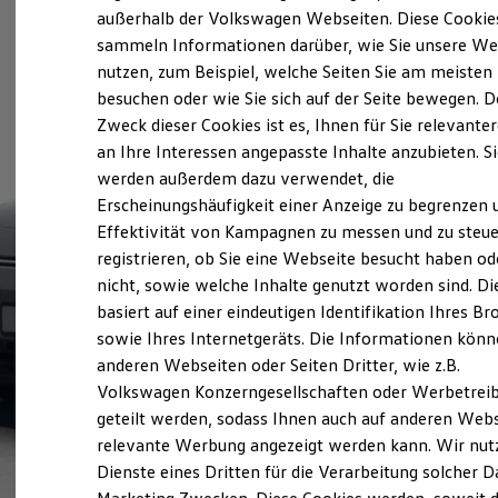
Elektrofahrzeugkonzepte
außerhalb der Volkswagen Webseiten. Diese Cookie
ID. EVERY1
sammeln Informationen darüber, wie Sie unsere We
Reichweite
nutzen, zum Beispiel, welche Seiten Sie am meisten
Reichweite der ID. Modelle
Reichweite im Winter
besuchen oder wie Sie sich auf der Seite bewegen. D
Rekuperation
Zweck dieser Cookies ist es, Ihnen für Sie relevante
Laden
an Ihre Interessen angepasste Inhalte anzubieten. S
Laden unterwegs
Laden Zuhause
werden außerdem dazu verwendet, die
Ladestationen finden
Erscheinungshäufigkeit einer Anzeige zu begrenzen 
Ladezeitensimulator
Effektivität von Kampagnen zu messen und zu steue
Batterie
Sicherheit
registrieren, ob Sie eine Webseite besucht haben od
Garantie und Lebensdauer
nicht, sowie welche Inhalte genutzt worden sind. Di
Nachhaltigkeit
basiert auf einer eindeutigen Identifikation Ihres B
Technologie
Kosten und Kauf
sowie Ihres Internetgeräts. Die Informationen kön
Verbrauchskosten
anderen Webseiten oder Seiten Dritter, wie z.B.
Kaufoptionen
Volkswagen Konzerngesellschaften oder Werbetrei
E-Auto-Förderung
Software und Konnektivität
geteilt werden, sodass Ihnen auch auf anderen Web
Die ID. Software 6
relevante Werbung angezeigt werden kann. Wir nut
ID. Software Versionen und Updates
Dienste eines Dritten für die Verarbeitung solcher D
Digitale Extras
Schnittstellen zu Ihrem ID.