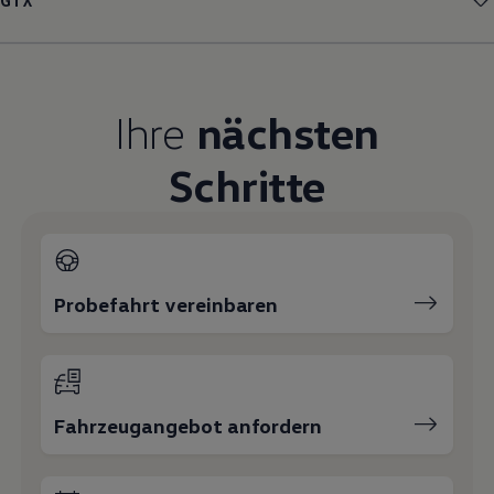
GTX
Magazin
Lifestyle
Transport
Familie
Elektromobilität
Ihre
nächsten
Volkswagen R
Pannen- und Unfallhilfe
Volkswagen Kundenbetreuung
Schritte
Probefahrt vereinbaren
Fahrzeugangebot anfordern