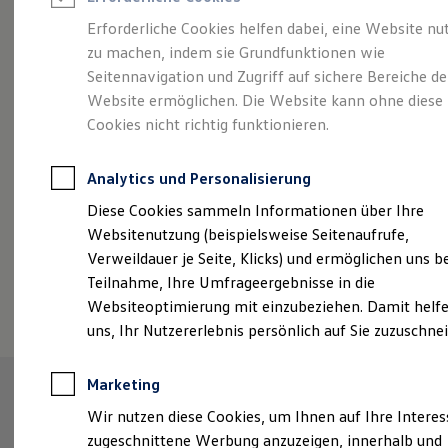
Reifenpakete
Leasing
Erforderliche Cookies helfen dabei, eine Website nu
Leasing-Angebote
zu machen, indem sie Grundfunktionen wie
Der ID.7 Tourer
Gebrauchtwagen Leasing
Seitennavigation und Zugriff auf sichere Bereiche de
Junge Gebrauchtwagen-Leasing
Elektroauto Leasing
Website ermöglichen. Die Website kann ohne diese
Kleinwagen-Leasing
Cookies nicht richtig funktionieren.
Leasing ohne Anzahlung
Finanzierung
Autokredit mit Schlussrate
Analytics und Personalisierung
Versicherungen und Garantien
Kfz-Versicherung
Diese Cookies sammeln Informationen über Ihre
Restschuldversicherungen
Websitenutzung (beispielsweise Seitenaufrufe,
Garantien
Verweildauer je Seite, Klicks) und ermöglichen uns b
Wartungsverträge
Geschäftskunden
Teilnahme, Ihre Umfrageergebnisse in die
(
Impressum & Rechtliches
)
Professional Class bei Volkswagen
Websiteoptimierung mit einzubeziehen. Damit helfe
Großkunden
uns, Ihr Nutzererlebnis persönlich auf Sie zuzuschne
Behörden
Direktkunden
Sonderfahrzeuge
Marketing
Anpfiff zum Gewinn
Elektromobilität
Wir nutzen diese Cookies, um Ihnen auf Ihre Intere
Elektroautos
zugeschnittene Werbung anzuzeigen, innerhalb und
ID. Tutorials