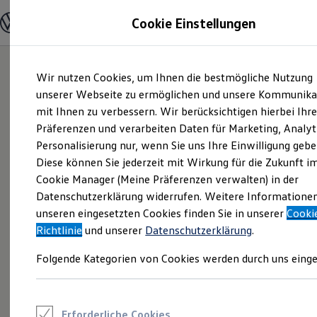
Modelle und Konfigurator
Cookie Einstellungen
Konfigurator
Modelle vergleichen
Konfiguration laden
Zum
Zum
Autosuche
Wir nutzen Cookies, um Ihnen die bestmögliche Nutzung
Hauptinhalt
Footer
Elektroautos
springen
springen
unserer Webseite zu ermöglichen und unsere Kommunika
ENERGY Sondermodelle
Nutzfahrzeuge
mit Ihnen zu verbessern. Wir berücksichtigen hierbei Ihr
SUV und CUV
Präferenzen und verarbeiten Daten für Marketing, Analyt
Familienautos
Personalisierung nur, wenn Sie uns Ihre Einwilligung gebe
Kombis
Kompaktwagen
Diese können Sie jederzeit mit Wirkung für die Zukunft i
Sportwagen
Cookie Manager (Meine Präferenzen verwalten) in der
Schnell verfügbare Fahrzeuge
Angebote und Produkte
Datenschutzerklärung widerrufen. Weitere Informatione
Aktuelle Angebote
unseren eingesetzten Cookies finden Sie in unserer
Cooki
E-Auto-Förderung
Richtlinie
und unserer
Datenschutzerklärung
.
Volkswagen Marktplatz
Die ENERGY Sondermodelle
Folgende Kategorien von Cookies werden durch uns einge
Junge Gebrauchtwagen und Gebrauchtwagen
Volkswagen Zertifizierte Gebrauchtwagen
Elektromobilität bei Gebrauchtwagen
Zubehör- und Serviceangebote
Saisonangebote
Erforderliche Cookies