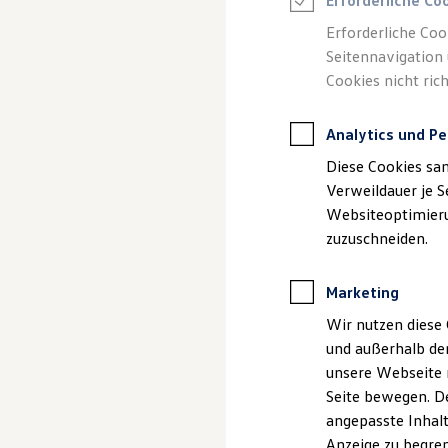
Erforderliche Co
Reifenpakete
Leasing
Erforderliche Coo
Leasing-Angebote
Seitennavigation 
Gebrauchtwagen Leasing
Cookies nicht rich
Junge Gebrauchtwagen-Leasing
(
Impressum & Rechtliches
)
Elektroauto Leasing
Kleinwagen-Leasing
Analytics und Pe
Leasing ohne Anzahlung
Finanzierung
Diese Cookies sa
Autokredit mit Schlussrate
Versicherungen und Garantien
Verweildauer je S
Kfz-Versicherung
Websiteoptimierun
Restschuldversicherungen
zuzuschneiden.
Garantien
Wartungsverträge
Geschäftskunden
Marketing
Professional Class bei Volkswagen
Großkunden
Wir nutzen diese 
Behörden
und außerhalb de
Direktkunden
Sonderfahrzeuge
unsere Webseite n
Anpfiff zum Gewinn
Seite bewegen. De
Elektromobilität
angepasste Inhalt
Elektroautos
ID. Tutorials
Anzeige zu begren