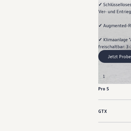
✓
Schlüssellose
Ver- und Entrie
✓
Augmented-Re
✓
Klimaanlage "
freischaltbar: 
Jetzt Probe
1
Pro S
GTX