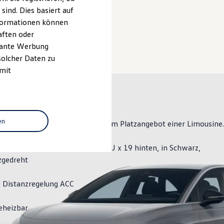
ind. Dies basiert auf
ceanfrage stellen
Informationen können
aften oder
evante Werbung
solcher Daten zu
 mit
en
mbiniert hohe Reichweite mit dem Platzangebot einer Limousine.
der "Hudson" 8 J x 19 vorn, 8,5 J x 19 hinten, in Schwarz,
zgedreht
 Distanzregelung ACC
eheizbar