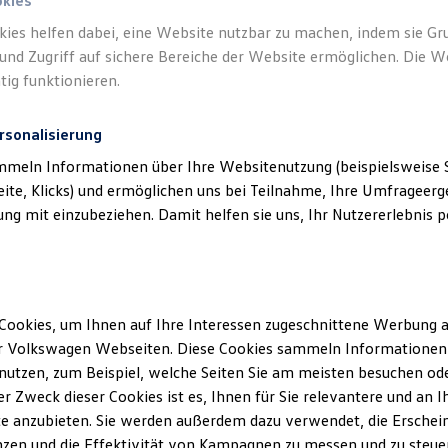
okies
kies helfen dabei, eine Website nutzbar zu machen, indem sie G
und Zugriff auf sichere Bereiche der Website ermöglichen. Die W
tig funktionieren.
rsonalisierung
mmeln Informationen über Ihre Websitenutzung (beispielsweise S
eite, Klicks) und ermöglichen uns bei Teilnahme, Ihre Umfrageerge
g mit einzubeziehen. Damit helfen sie uns, Ihr Nutzererlebnis pe
Cookies, um Ihnen auf Ihre Interessen zugeschnittene Werbung a
r Volkswagen Webseiten. Diese Cookies sammeln Informationen 
utzen, zum Beispiel, welche Seiten Sie am meisten besuchen oder
r Zweck dieser Cookies ist es, Ihnen für Sie relevantere und an I
e anzubieten. Sie werden außerdem dazu verwendet, die Erschein
zen und die Effektivität von Kampagnen zu messen und zu steuern