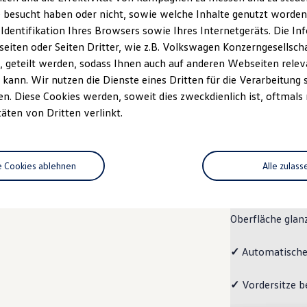
 besucht haben oder nicht, sowie welche Inhalte genutzt worden s
Fahrzeugangebot
Servi
anfordern
 Identifikation Ihres Browsers sowie Ihres Internetgeräts. Die 
iten oder Seiten Dritter, wie z.B. Volkswagen Konzerngesellsch
 geteilt werden, sodass Ihnen auch auf anderen Webseiten rel
kann. Wir nutzen die Dienste eines Dritten für die Verarbeitung 
. Diese Cookies werden, soweit dies zweckdienlich ist, oftmals
Pro
täten von Dritten verlinkt.
Pro
e Cookies ablehnen
Alle zulass
Der ID.7 Pro ko
✓
Leichtmetallrä
Oberfläche glan
✓
Automatische
✓
Vordersitze b