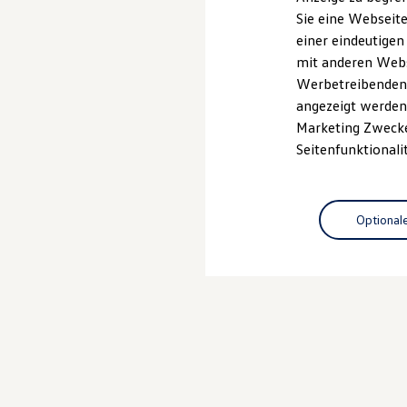
Elektrofahrzeugkonzepte
Sie eine Webseite
ID. EVERY1
Probefahrt vereinbaren
einer eindeutigen
Reichweite
Reichweite der ID. Modelle
mit anderen Webse
Reichweite im Winter
Werbetreibenden,
Rekuperation
angezeigt werden 
Laden
Laden unterwegs
Marketing Zwecken
Laden Zuhause
Seitenfunktionali
Ladestationen finden
Ladezeitensimulator
Batterie
Sicherheit
Optional
Garantie und Lebensdauer
Nachhaltigkeit
Technologie
Kosten und Kauf
Verbrauchskosten
Kaufoptionen
E-Auto-Förderung
Software und Konnektivität
Die ID. Software 6
ID. Software Versionen und Updates
Digitale Extras
Schnittstellen zu Ihrem ID.