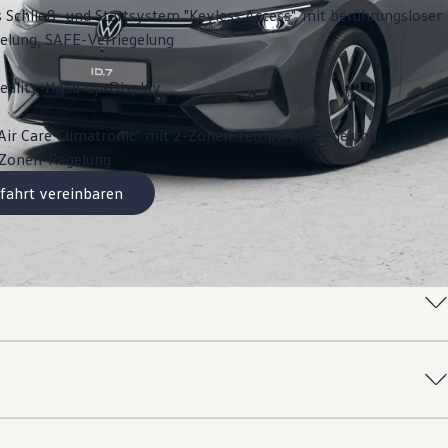
s Schließ- und Startsystem "Keyless Access", mit berührungsloser
gelung, SAFE-Verriegelung
ality-Head-up-Display
Air Care Climatronic" mit 2-Zonen-Temperaturregelung;
3-Zonen-Regelung
fahrt vereinbaren