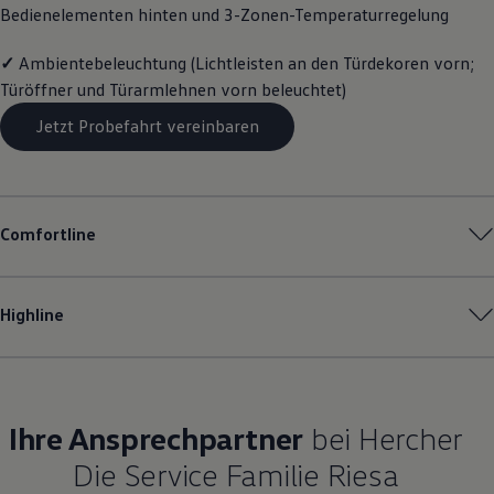
Bedienelementen hinten und 3-Zonen-Temperaturregelung
Magazin
Lifestyle
Transport
✓
Ambientebeleuchtung (Lichtleisten an den Türdekoren vorn;
Familie
Türöffner und Türarmlehnen vorn beleuchtet)
Elektromobilität
Volkswagen R
Jetzt Probefahrt vereinbaren
Pannen- und Unfallhilfe
Volkswagen Kundenbetreuung
Comfortline
Highline
Ihre Ansprechpartner
bei Hercher
Die Service Familie Riesa