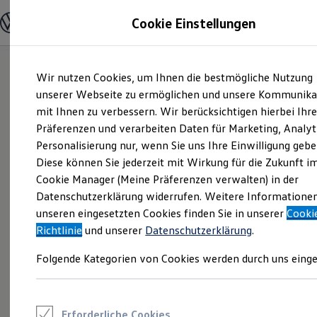
Modelle und Konfigurator
Cookie Einstellungen
Konfigurator
Modelle vergleichen
Konfiguration laden
Zum
Zum
Autosuche
Wir nutzen Cookies, um Ihnen die bestmögliche Nutzung
Hauptinhalt
Footer
Elektroautos
springen
springen
unserer Webseite zu ermöglichen und unsere Kommunika
ENERGY Sondermodelle
Nutzfahrzeuge
mit Ihnen zu verbessern. Wir berücksichtigen hierbei Ihr
SUV und CUV
Präferenzen und verarbeiten Daten für Marketing, Analyt
Familienautos
Personalisierung nur, wenn Sie uns Ihre Einwilligung gebe
Kombis
Kompaktwagen
Diese können Sie jederzeit mit Wirkung für die Zukunft i
Sportwagen
Cookie Manager (Meine Präferenzen verwalten) in der
Schnell verfügbare Fahrzeuge
Angebote und Produkte
Datenschutzerklärung widerrufen. Weitere Informatione
Aktuelle Angebote
unseren eingesetzten Cookies finden Sie in unserer
Cooki
E-Auto-Förderung
Richtlinie
und unserer
Datenschutzerklärung
.
Volkswagen Marktplatz
Die ENERGY Sondermodelle
Folgende Kategorien von Cookies werden durch uns einge
Junge Gebrauchtwagen und Gebrauchtwagen
Volkswagen Zertifizierte Gebrauchtwagen
Elektromobilität bei Gebrauchtwagen
Zubehör- und Serviceangebote
Saisonangebote
Erforderliche Cookies