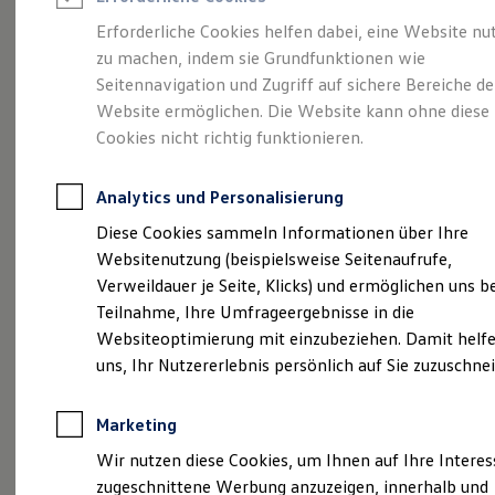
Reifenpakete
Leasing
Erforderliche Cookies helfen dabei, eine Website nu
Leasing-Angebote
zu machen, indem sie Grundfunktionen wie
Vielseitig, komfortabel,
Gebrauchtwagen Leasing
Seitennavigation und Zugriff auf sichere Bereiche de
Junge Gebrauchtwagen-Leasing
Elektroauto Leasing
Website ermöglichen. Die Website kann ohne diese
leistungsstark.
Der
Kleinwagen-Leasing
Cookies nicht richtig funktionieren.
Leasing ohne Anzahlung
Touran.
Finanzierung
Autokredit mit Schlussrate
Analytics und Personalisierung
Versicherungen und Garantien
Kfz-Versicherung
Diese Cookies sammeln Informationen über Ihre
Restschuldversicherungen
Websitenutzung (beispielsweise Seitenaufrufe,
Garantien
Verweildauer je Seite, Klicks) und ermöglichen uns b
Wartungsverträge
Geschäftskunden
Teilnahme, Ihre Umfrageergebnisse in die
Professional Class bei Volkswagen
Websiteoptimierung mit einzubeziehen. Damit helfe
Großkunden
uns, Ihr Nutzererlebnis persönlich auf Sie zuzuschne
Behörden
Direktkunden
Sonderfahrzeuge
(
Impressum & Rechtliches
)
Marketing
Anpfiff zum Gewinn
Elektromobilität
Wir nutzen diese Cookies, um Ihnen auf Ihre Intere
Elektroautos
zugeschnittene Werbung anzuzeigen, innerhalb und
ID. Tutorials