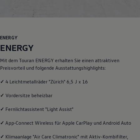
Motorenöl und Flüssigkeiten
Räder und Reifen
Pannen- und Unfallhilfe
Economy Service
Volkswagen Teile
Zubehör
ENERGY
Modellspezifisches Zubehör
Schutz und Pflege
ENERGY
Transport
Entertainment und Elektronik
Mit dem
Touran
ENERGY
erhalten Sie einen attraktiven
Individualisieren
Wallbox und Ladekabel
Preisvorteil und folgende Ausstattungshighlights:
Digitale Extras
Dienste für Ihr Modell finden
✓
4 Leichtmetallräder "Zürich" 6,5 J x 16
Volkswagen Apps, Login und Shop
Handy und Fahrzeug verbinden
Updates für Software, Karten und Radio
✓
Vordersitze beheizbar
Über Ihr Auto
Vorgängermodelle
✓
Fernlichtassistent "Light Assist"
Kundeninformationen
Volkswagen Kundenbetreuung
✓
App‑Connect
Wireless für Apple
CarPlay
und
Android
Auto
Warn- und Kontrollleuchten
Assistenzsysteme
Digitale Betriebsanleitung
✓
Klimaanlage "Air Care Climatronic" mit Aktiv-Kombifilter,
Live Beratung