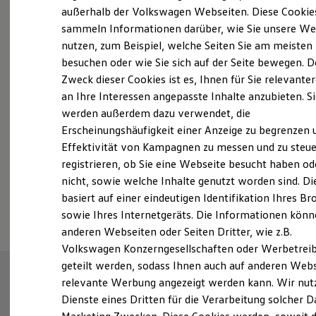
Elektrofahrzeugkonzepte
außerhalb der Volkswagen Webseiten. Diese Cookie
ID. EVERY1
sammeln Informationen darüber, wie Sie unsere We
Reichweite
Probefahrt vereinbaren
nutzen, zum Beispiel, welche Seiten Sie am meisten
Reichweite der ID. Modelle
Reichweite im Winter
besuchen oder wie Sie sich auf der Seite bewegen. D
Rekuperation
Zweck dieser Cookies ist es, Ihnen für Sie relevante
Laden
an Ihre Interessen angepasste Inhalte anzubieten. S
Laden unterwegs
Laden Zuhause
werden außerdem dazu verwendet, die
Fahrzeugangebot anfordern
Ladestationen finden
Erscheinungshäufigkeit einer Anzeige zu begrenzen 
Ladezeitensimulator
Effektivität von Kampagnen zu messen und zu steue
Batterie
Sicherheit
registrieren, ob Sie eine Webseite besucht haben od
Garantie und Lebensdauer
nicht, sowie welche Inhalte genutzt worden sind. Di
Nachhaltigkeit
Serviceanfrage stellen
basiert auf einer eindeutigen Identifikation Ihres B
Technologie
Kosten und Kauf
sowie Ihres Internetgeräts. Die Informationen kön
Verbrauchskosten
anderen Webseiten oder Seiten Dritter, wie z.B.
Kaufoptionen
Volkswagen Konzerngesellschaften oder Werbetrei
E-Auto-Förderung
Software und Konnektivität
geteilt werden, sodass Ihnen auch auf anderen Web
Die ID. Software 6
relevante Werbung angezeigt werden kann. Wir nut
ID. Software Versionen und Updates
Dienste eines Dritten für die Verarbeitung solcher D
Digitale Extras
Schnittstellen zu Ihrem ID.