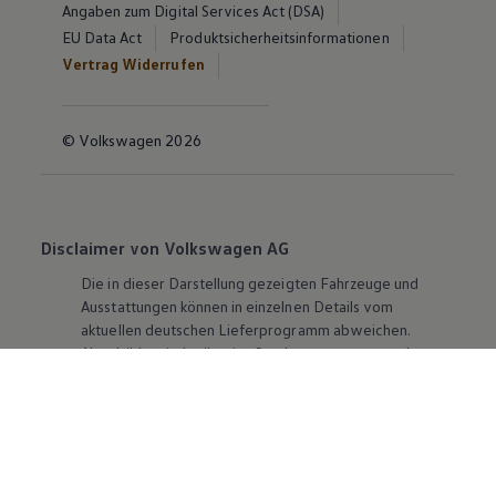
Angaben zum Digital Services Act (DSA)
EU Data Act
Produktsicherheitsinformationen
Vertrag Widerrufen
© Volkswagen 2026
Disclaimer von Volkswagen AG
Die in dieser Darstellung gezeigten Fahrzeuge und
Ausstattungen können in einzelnen Details vom
aktuellen deutschen Lieferprogramm abweichen.
Abgebildet sind teilweise Sonderausstattungen der
Fahrzeuge gegen Mehrpreis.
Bitte beachten Sie auch unseren Konfigurator für eine
Übersicht der aktuell verfügbaren Modelle und
Ausstattungen.
Die angegebenen Verbrauchs- und Emissionswerte