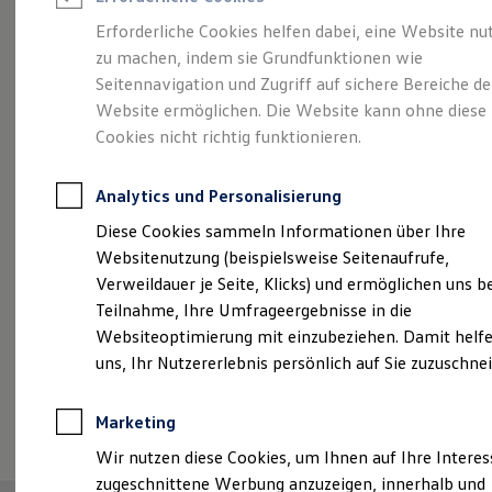
Reifenpakete
Leasing
Erforderliche Cookies helfen dabei, eine Website nu
Leasing-Angebote
zu machen, indem sie Grundfunktionen wie
Vielseitig, komfortabel,
Gebrauchtwagen Leasing
Seitennavigation und Zugriff auf sichere Bereiche de
Junge Gebrauchtwagen-Leasing
Elektroauto Leasing
Website ermöglichen. Die Website kann ohne diese
leistungsstark.
Der
Kleinwagen-Leasing
Cookies nicht richtig funktionieren.
Leasing ohne Anzahlung
Touran.
Finanzierung
Autokredit mit Schlussrate
Analytics und Personalisierung
Versicherungen und Garantien
Kfz-Versicherung
Diese Cookies sammeln Informationen über Ihre
Restschuldversicherungen
Websitenutzung (beispielsweise Seitenaufrufe,
Garantien
Verweildauer je Seite, Klicks) und ermöglichen uns b
Wartungsverträge
Geschäftskunden
Teilnahme, Ihre Umfrageergebnisse in die
Professional Class bei Volkswagen
Websiteoptimierung mit einzubeziehen. Damit helfe
Großkunden
uns, Ihr Nutzererlebnis persönlich auf Sie zuzuschne
Behörden
Direktkunden
Sonderfahrzeuge
(
Impressum & Rechtliches
)
Marketing
Anpfiff zum Gewinn
Elektromobilität
Wir nutzen diese Cookies, um Ihnen auf Ihre Intere
Elektroautos
zugeschnittene Werbung anzuzeigen, innerhalb und
ID. Tutorials