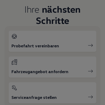
Magazin
Ihre
nächsten
Lifestyle
Transport
Familie
Schritte
Elektromobilität
Volkswagen R
Pannen- und Unfallhilfe
Volkswagen Kundenbetreuung
Probefahrt vereinbaren
Fahrzeugangebot anfordern
Serviceanfrage stellen