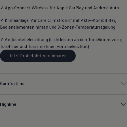
Motorenöl und Flüssigkeiten
✓
App‑Connect
Wireless für Apple
CarPlay
und
Android
Auto
Räder und Reifen
Pannen- und Unfallhilfe
Economy Service
✓
Klimaanlage "Air Care Climatronic" mit Aktiv-Kombifilter,
Volkswagen Teile
Bedienelementen hinten und 3-Zonen-Temperaturregelung
Zubehör
Modellspezifisches Zubehör
✓
Ambientebeleuchtung (Lichtleisten an den Türdekoren vorn;
Schutz und Pflege
Transport
Türöffner und Türarmlehnen vorn beleuchtet)
Entertainment und Elektronik
Individualisieren
Jetzt Probefahrt vereinbaren
Wallbox und Ladekabel
Digitale Extras
Dienste für Ihr Modell finden
Volkswagen Apps, Login und Shop
Handy und Fahrzeug verbinden
Comfortline
Updates für Software, Karten und Radio
Über Ihr Auto
Vorgängermodelle
Kundeninformationen
Highline
Volkswagen Kundenbetreuung
Warn- und Kontrollleuchten
Assistenzsysteme
Digitale Betriebsanleitung
Live Beratung