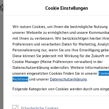
Modelle und Konfigurator
Cookie Einstellungen
Konfigurator
Modelle vergleichen
Konfiguration laden
Zum
Zum
Autosuche
Wir nutzen Cookies, um Ihnen die bestmögliche Nutzung
Hauptinhalt
Footer
Elektroautos
springen
springen
unserer Webseite zu ermöglichen und unsere Kommunika
ENERGY Sondermodelle
Nutzfahrzeuge
mit Ihnen zu verbessern. Wir berücksichtigen hierbei Ihr
SUV und CUV
Präferenzen und verarbeiten Daten für Marketing, Analyt
Familienautos
Personalisierung nur, wenn Sie uns Ihre Einwilligung gebe
Kombis
Kompaktwagen
Diese können Sie jederzeit mit Wirkung für die Zukunft i
Sportwagen
Cookie Manager (Meine Präferenzen verwalten) in der
Schnell verfügbare Fahrzeuge
Angebote und Produkte
Datenschutzerklärung widerrufen. Weitere Informatione
Aktuelle Angebote
unseren eingesetzten Cookies finden Sie in unserer
Cooki
E-Auto-Förderung
Richtlinie
und unserer
Datenschutzerklärung
.
Volkswagen Marktplatz
Die ENERGY Sondermodelle
Folgende Kategorien von Cookies werden durch uns einge
Junge Gebrauchtwagen und Gebrauchtwagen
Volkswagen Zertifizierte Gebrauchtwagen
Elektromobilität bei Gebrauchtwagen
Zubehör- und Serviceangebote
Saisonangebote
Erforderliche Cookies