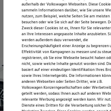
Elektrofahrzeugkonzepte
außerhalb der Volkswagen Webseiten. Diese Cookie
ID. EVERY1
sammeln Informationen darüber, wie Sie unsere We
Reichweite
nutzen, zum Beispiel, welche Seiten Sie am meisten
Reichweite der ID. Modelle
Reichweite im Winter
besuchen oder wie Sie sich auf der Seite bewegen. D
Rekuperation
Zweck dieser Cookies ist es, Ihnen für Sie relevante
Laden
an Ihre Interessen angepasste Inhalte anzubieten. S
Laden unterwegs
Laden Zuhause
werden außerdem dazu verwendet, die
Ladestationen finden
Erscheinungshäufigkeit einer Anzeige zu begrenzen 
Ladezeitensimulator
Effektivität von Kampagnen zu messen und zu steue
Batterie
Sicherheit
registrieren, ob Sie eine Webseite besucht haben od
Garantie und Lebensdauer
nicht, sowie welche Inhalte genutzt worden sind. Di
Nachhaltigkeit
basiert auf einer eindeutigen Identifikation Ihres B
Technologie
Kosten und Kauf
sowie Ihres Internetgeräts. Die Informationen kön
Verbrauchskosten
anderen Webseiten oder Seiten Dritter, wie z.B.
Kaufoptionen
Volkswagen Konzerngesellschaften oder Werbetrei
E-Auto-Förderung
Software und Konnektivität
geteilt werden, sodass Ihnen auch auf anderen Web
Die ID. Software 6
relevante Werbung angezeigt werden kann. Wir nut
ID. Software Versionen und Updates
Dienste eines Dritten für die Verarbeitung solcher D
Digitale Extras
Schnittstellen zu Ihrem ID.