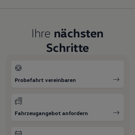
Magazin
Lifestyle
Transport
Familie
Elektromobilität
Ihre
nächsten
Volkswagen R
Pannen- und Unfallhilfe
Schritte
Volkswagen Kundenbetreuung
Probefahrt vereinbaren
Fahrzeugangebot anfordern