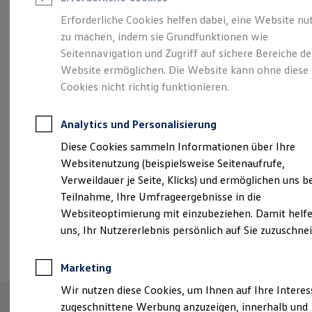
Reifenpakete
Leasing
Erforderliche Cookies helfen dabei, eine Website nu
Leasing-Angebote
zu machen, indem sie Grundfunktionen wie
Sportlich, edel,
Gebrauchtwagen Leasing
Seitennavigation und Zugriff auf sichere Bereiche de
Junge Gebrauchtwagen-Leasing
Elektroauto Leasing
Website ermöglichen. Die Website kann ohne diese
elegant:
der Touareg
Kleinwagen-Leasing
Cookies nicht richtig funktionieren.
Leasing ohne Anzahlung
Finanzierung
Autokredit mit Schlussrate
Analytics und Personalisierung
Versicherungen und Garantien
Kfz-Versicherung
Diese Cookies sammeln Informationen über Ihre
Restschuldversicherungen
Websitenutzung (beispielsweise Seitenaufrufe,
Garantien
Verweildauer je Seite, Klicks) und ermöglichen uns b
Wartungsverträge
Geschäftskunden
Teilnahme, Ihre Umfrageergebnisse in die
Professional Class bei Volkswagen
Websiteoptimierung mit einzubeziehen. Damit helfe
Großkunden
uns, Ihr Nutzererlebnis persönlich auf Sie zuzuschne
Behörden
(
Impressum & Rechtliches
)
Direktkunden
Sonderfahrzeuge
Marketing
Anpfiff zum Gewinn
Elektromobilität
Wir nutzen diese Cookies, um Ihnen auf Ihre Intere
Elektroautos
zugeschnittene Werbung anzuzeigen, innerhalb und
ID. Tutorials