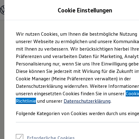
Modelle und Konfigurator
Cookie Einstellungen
Konfigurator
Modelle vergleichen
Konfiguration laden
Zum
Zum
Autosuche
Wir nutzen Cookies, um Ihnen die bestmögliche Nutzung
Hauptinhalt
Footer
Elektroautos
springen
springen
unserer Webseite zu ermöglichen und unsere Kommunika
ENERGY Sondermodelle
Nutzfahrzeuge
mit Ihnen zu verbessern. Wir berücksichtigen hierbei Ihr
SUV und CUV
Präferenzen und verarbeiten Daten für Marketing, Analyt
Familienautos
Personalisierung nur, wenn Sie uns Ihre Einwilligung gebe
Kombis
Kompaktwagen
Diese können Sie jederzeit mit Wirkung für die Zukunft i
Sportwagen
Cookie Manager (Meine Präferenzen verwalten) in der
Schnell verfügbare Fahrzeuge
Angebote und Produkte
Datenschutzerklärung widerrufen. Weitere Informatione
Aktuelle Angebote
unseren eingesetzten Cookies finden Sie in unserer
Cooki
E-Auto-Förderung
Richtlinie
und unserer
Datenschutzerklärung
.
Volkswagen Marktplatz
Die ENERGY Sondermodelle
Folgende Kategorien von Cookies werden durch uns einge
Junge Gebrauchtwagen und Gebrauchtwagen
Volkswagen Zertifizierte Gebrauchtwagen
Elektromobilität bei Gebrauchtwagen
Zubehör- und Serviceangebote
Saisonangebote
Erforderliche Cookies