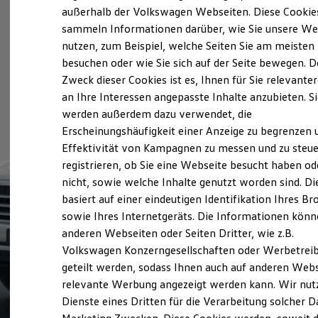
Elektrofahrzeugkonzepte
außerhalb der Volkswagen Webseiten. Diese Cookie
ID. EVERY1
sammeln Informationen darüber, wie Sie unsere We
Reichweite
nutzen, zum Beispiel, welche Seiten Sie am meisten
Reichweite der ID. Modelle
Reichweite im Winter
besuchen oder wie Sie sich auf der Seite bewegen. D
Rekuperation
Zweck dieser Cookies ist es, Ihnen für Sie relevante
Laden
an Ihre Interessen angepasste Inhalte anzubieten. S
Laden unterwegs
Laden Zuhause
werden außerdem dazu verwendet, die
Ladestationen finden
Erscheinungshäufigkeit einer Anzeige zu begrenzen 
Ladezeitensimulator
Effektivität von Kampagnen zu messen und zu steue
Batterie
Sicherheit
registrieren, ob Sie eine Webseite besucht haben od
Garantie und Lebensdauer
nicht, sowie welche Inhalte genutzt worden sind. Di
Nachhaltigkeit
basiert auf einer eindeutigen Identifikation Ihres B
Technologie
Kosten und Kauf
sowie Ihres Internetgeräts. Die Informationen kön
Verbrauchskosten
anderen Webseiten oder Seiten Dritter, wie z.B.
Kaufoptionen
Volkswagen Konzerngesellschaften oder Werbetrei
E-Auto-Förderung
Software und Konnektivität
geteilt werden, sodass Ihnen auch auf anderen Web
Die ID. Software 6
relevante Werbung angezeigt werden kann. Wir nut
ID. Software Versionen und Updates
Dienste eines Dritten für die Verarbeitung solcher D
Digitale Extras
Schnittstellen zu Ihrem ID.