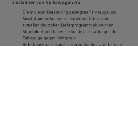
Disclaimer von Volkswagen AG
Die in dieser Darstellung gezeigten Fahrzeuge und
Ausstattungen können in einzelnen Details vom
aktuellen deutschen Lieferprogramm abweichen.
Abgebildet sind teilweise Sonderausstattungen der
Fahrzeuge gegen Mehrpreis.
Bitte beachten Sie auch unseren Konfigurator für eine
Übersicht der aktuell verfügbaren Modelle und
Ausstattungen.
Die angegebenen Verbrauchs- und Emissionswerte
beziehen sich nicht auf ein einzelnes Fahrzeug und sind
nicht Bestandteil des Angebots, sondern dienen allein
Vergleichszwecken zwischen den verschiedenen
Fahrzeugtypen. Zusatzausstattungen und
Zubehör
(Anbauteile, Reifenformat usw.) können relevante
Fahrzeugparameter, wie
z. B.
Gewicht, Rollwiderstand
und Aerodynamik verändern und neben Witterungs-
und Verkehrsbedingungen sowie dem individuellen
Fahrverhalten den Kraftstoffverbrauch, den
Stromverbrauch, die CO₂-Emissionen und die