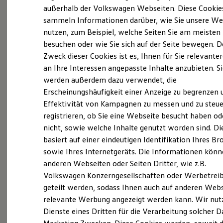
Elektrofahrzeugkonzepte
außerhalb der Volkswagen Webseiten. Diese Cookie
ID. EVERY1
sammeln Informationen darüber, wie Sie unsere We
(
Impressum & Rechtliches
)
Reichweite
nutzen, zum Beispiel, welche Seiten Sie am meisten
Reichweite der ID. Modelle
Reichweite im Winter
besuchen oder wie Sie sich auf der Seite bewegen. D
Rekuperation
Zweck dieser Cookies ist es, Ihnen für Sie relevante
Was ist der Economy Service
Laden
an Ihre Interessen angepasste Inhalte anzubieten. S
Laden unterwegs
und wer kann ihn nutzen?
Laden Zuhause
werden außerdem dazu verwendet, die
Ladestationen finden
Erscheinungshäufigkeit einer Anzeige zu begrenzen 
Ladezeitensimulator
Ältere Volkswagen haben einen anderen
Effektivität von Kampagnen zu messen und zu steue
Batterie
Sicherheit
Servicebedarf als neue Fahrzeuge. Der Economy
registrieren, ob Sie eine Webseite besucht haben od
Garantie und Lebensdauer
Service ist speziell für Volkswagen Modelle
nicht, sowie welche Inhalte genutzt worden sind. Di
Nachhaltigkeit
entwickelt worden, die älter als vier Jahre sind. Er
basiert auf einer eindeutigen Identifikation Ihres B
Technologie
Kosten und Kauf
bietet Ihnen ein vielfältiges Leistungsspektrum mit
sowie Ihres Internetgeräts. Die Informationen kön
Verbrauchskosten
zeitwertgerechtem Service und hoher
anderen Webseiten oder Seiten Dritter, wie z.B.
Kaufoptionen
Ersatzteilqualität. Die Leistungen sind durch
Volkswagen Konzerngesellschaften oder Werbetrei
E-Auto-Förderung
Software und Konnektivität
Fachwissen, Volkswagen Teile und langjährige
geteilt werden, sodass Ihnen auch auf anderen Web
Die ID. Software 6
Erfahrung genau auf Ihr Fahrzeug abgestimmt und
relevante Werbung angezeigt werden kann. Wir nut
ID. Software Versionen und Updates
decken nahezu alle Services ab. Die Preise sind
Dienste eines Dritten für die Verarbeitung solcher D
Digitale Extras
Schnittstellen zu Ihrem ID.
speziell auf das Alter Ihres Fahrzeugs ausgelegt. Bei