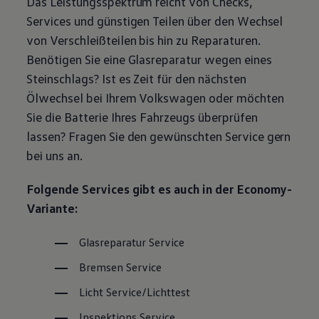
Das Leistungsspektrum reicht von Checks,
Magazin
Services und günstigen Teilen über den Wechsel
Lifestyle
Transport
von Verschleißteilen bis hin zu Reparaturen.
Familie
Benötigen Sie eine Glasreparatur wegen eines
Elektromobilität
Volkswagen R
Steinschlags? Ist es Zeit für den nächsten
Pannen- und Unfallhilfe
Ölwechsel bei Ihrem
Volkswagen
oder möchten
Volkswagen Kundenbetreuung
Sie die Batterie Ihres Fahrzeugs überprüfen
lassen? Fragen Sie den gewünschten
Service
gern
bei uns an.
Folgende Services gibt es auch in der Economy-
Variante:
Glasreparatur
Service
Bremsen
Service
Licht
Service
/Lichttest
Inspektions
Service