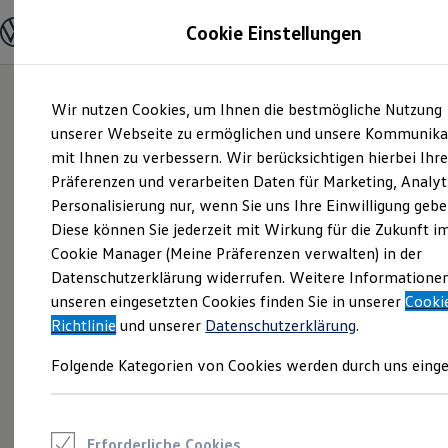
Modelle und Konfigurator
Cookie Einstellungen
Konfigurator
Modelle vergleichen
Konfiguration laden
Zum
Zum
Autosuche
Wir nutzen Cookies, um Ihnen die bestmögliche Nutzung
Hauptinhalt
Footer
Elektroautos
springen
springen
unserer Webseite zu ermöglichen und unsere Kommunika
ENERGY Sondermodelle
Nutzfahrzeuge
mit Ihnen zu verbessern. Wir berücksichtigen hierbei Ihr
SUV und CUV
Präferenzen und verarbeiten Daten für Marketing, Analyt
Familienautos
Personalisierung nur, wenn Sie uns Ihre Einwilligung gebe
Kombis
Kompaktwagen
Diese können Sie jederzeit mit Wirkung für die Zukunft i
Sportwagen
Cookie Manager (Meine Präferenzen verwalten) in der
Schnell verfügbare Fahrzeuge
Angebote und Produkte
Datenschutzerklärung widerrufen. Weitere Informatione
Aktuelle Angebote
unseren eingesetzten Cookies finden Sie in unserer
Cooki
E-Auto-Förderung
Richtlinie
und unserer
Datenschutzerklärung
.
Volkswagen Marktplatz
Die ENERGY Sondermodelle
Folgende Kategorien von Cookies werden durch uns einge
Junge Gebrauchtwagen und Gebrauchtwagen
Volkswagen Zertifizierte Gebrauchtwagen
Elektromobilität bei Gebrauchtwagen
Zubehör- und Serviceangebote
Saisonangebote
Erforderliche Cookies