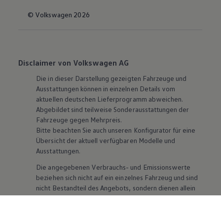
© Volkswagen 2026
Disclaimer von Volkswagen AG
Die in dieser Darstellung gezeigten Fahrzeuge und
Ausstattungen können in einzelnen Details vom
aktuellen deutschen Lieferprogramm abweichen.
Abgebildet sind teilweise Sonderausstattungen der
Fahrzeuge gegen Mehrpreis.
Bitte beachten Sie auch unseren Konfigurator für eine
Übersicht der aktuell verfügbaren Modelle und
Ausstattungen.
Die angegebenen Verbrauchs- und Emissionswerte
beziehen sich nicht auf ein einzelnes Fahrzeug und sind
nicht Bestandteil des Angebots, sondern dienen allein
Vergleichszwecken zwischen den verschiedenen
Fahrzeugtypen. Zusatzausstattungen und
Zubehör
(Anbauteile, Reifenformat usw.) können relevante