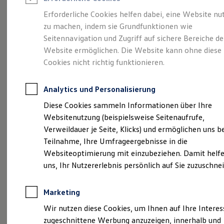
Reifenpakete
Leasing
Erforderliche Cookies helfen dabei, eine Website nu
Leasing-Angebote
zu machen, indem sie Grundfunktionen wie
Volkswagen Economy
Gebrauchtwagen Leasing
Seitennavigation und Zugriff auf sichere Bereiche de
Junge Gebrauchtwagen-Leasing
Elektroauto Leasing
Website ermöglichen. Die Website kann ohne diese
Service
Rabattaktion
Kleinwagen-Leasing
Cookies nicht richtig funktionieren.
Leasing ohne Anzahlung
Finanzierung
Autokredit mit Schlussrate
Analytics und Personalisierung
Versicherungen und Garantien
Kfz-Versicherung
Diese Cookies sammeln Informationen über Ihre
Restschuldversicherungen
Websitenutzung (beispielsweise Seitenaufrufe,
Garantien
Verweildauer je Seite, Klicks) und ermöglichen uns b
Wartungsverträge
Geschäftskunden
Teilnahme, Ihre Umfrageergebnisse in die
Professional Class bei Volkswagen
Websiteoptimierung mit einzubeziehen. Damit helfe
Großkunden
uns, Ihr Nutzererlebnis persönlich auf Sie zuzuschne
Behörden
Direktkunden
Sonderfahrzeuge
Marketing
Anpfiff zum Gewinn
Elektromobilität
Wir nutzen diese Cookies, um Ihnen auf Ihre Intere
Elektroautos
zugeschnittene Werbung anzuzeigen, innerhalb und
ID. Tutorials