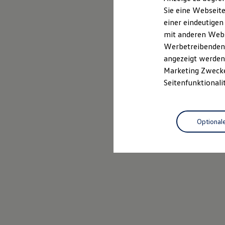
Elektrofahrzeugkonzepte
Sie eine Webseite
ID. EVERY1
einer eindeutigen
Reichweite
Reichweite der ID. Modelle
mit anderen Webse
Reichweite im Winter
Werbetreibenden,
Rekuperation
angezeigt werden 
Laden
Laden unterwegs
Marketing Zwecken
Laden Zuhause
Seitenfunktionali
Ladestationen finden
Ladezeitensimulator
Batterie
Sicherheit
Optional
Garantie und Lebensdauer
Nachhaltigkeit
Technologie
Kosten und Kauf
Verbrauchskosten
Kaufoptionen
E-Auto-Förderung
Software und Konnektivität
Die ID. Software 6
ID. Software Versionen und Updates
Digitale Extras
Schnittstellen zu Ihrem ID.