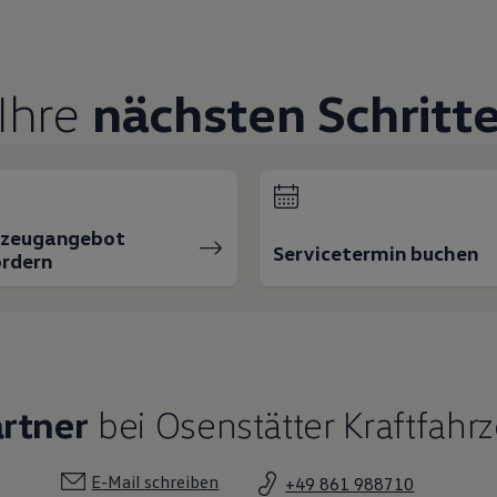
Ihre
nächsten Schritt
rzeugangebot
Servicetermin buchen
rdern
rtner
bei Osenstätter Kraftfahr
E-Mail schreiben
+49 861 988710