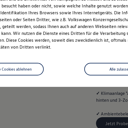
ENERG
 besucht haben oder nicht, sowie welche Inhalte genutzt worden s
 Identifikation Ihres Browsers sowie Ihres Internetgeräts. Die 
Mit dem
Golf
Va
iten oder Seiten Dritter, wie z.B. Volkswagen Konzerngesellsch
folgende Aussta
 geteilt werden, sodass Ihnen auch auf anderen Webseiten rel
kann. Wir nutzen die Dienste eines Dritten für die Verarbeitung 
✓
Vordersitze b
. Diese Cookies werden, soweit dies zweckdienlich ist, oftmals
täten von Dritten verlinkt.
✓
Spurwechselas
✓
Infotainment-
e Cookies ablehnen
Alle zulass
✓
4 Leichtmetal
✓
Klimaanlage "
hinten und 3-Z
✓
Ambientebele
Jetzt Probe