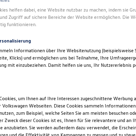
okies
kies helfen dabei, eine Website nutzbar zu machen, indem sie G
und Zugriff auf sichere Bereiche der Website ermöglichen. Die W
tig funktionieren.
rsonalisierung
mmeln Informationen über Ihre Websitenutzung (beispielsweise S
eite, Klicks) und ermöglichen uns bei Teilnahme, Ihre Umfrageerge
g mit einzubeziehen. Damit helfen sie uns, Ihr Nutzererlebnis pe
Cookies, um Ihnen auf Ihre Interessen zugeschnittene Werbung a
r Volkswagen Webseiten. Diese Cookies sammeln Informationen 
utzen, zum Beispiel, welche Seiten Sie am meisten besuchen oder
r Zweck dieser Cookies ist es, Ihnen für Sie relevantere und an I
e anzubieten. Sie werden außerdem dazu verwendet, die Erschein
ENERGY
zen und die Effektivität von Kampagnen zu messen und zu steuern