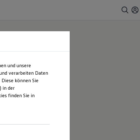
hen und unsere
 und verarbeiten Daten
. Diese können Sie
 in der
es finden Sie in