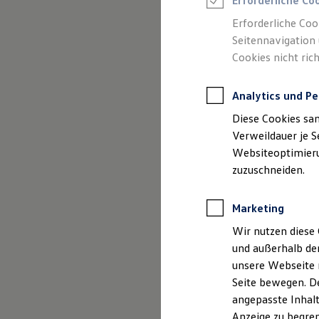
Erforderliche Co
Reifenpakete
Leasing
Erforderliche Coo
Leasing-Angebote
Seitennavigation 
Gebrauchtwagen Leasing
Cookies nicht rich
Junge Gebrauchtwagen-Leasing
(
Impressum & Rechtliches
)
Elektroauto Leasing
Kleinwagen-Leasing
Analytics und Pe
Leasing ohne Anzahlung
Finanzierung
Diese Cookies sa
Autokredit mit Schlussrate
Versicherungen und Garantien
Verweildauer je S
Kfz-Versicherung
Websiteoptimierun
Restschuldversicherungen
zuzuschneiden.
Garantien
Wartungsverträge
Geschäftskunden
Marketing
Professional Class bei Volkswagen
Großkunden
Wir nutzen diese 
Behörden
und außerhalb de
Direktkunden
Sonderfahrzeuge
unsere Webseite n
Anpfiff zum Gewinn
Seite bewegen. De
Elektromobilität
angepasste Inhalt
Elektroautos
ID. Tutorials
Anzeige zu begren