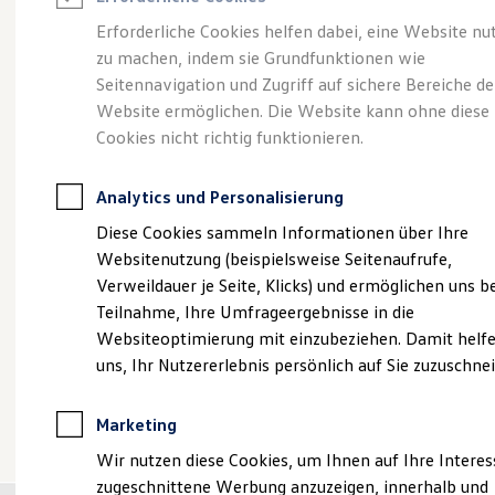
Reifenpakete
Leasing
Erforderliche Cookies helfen dabei, eine Website nu
Leasing-Angebote
zu machen, indem sie Grundfunktionen wie
Vielseitig, komfortabel,
Gebrauchtwagen Leasing
Seitennavigation und Zugriff auf sichere Bereiche de
Junge Gebrauchtwagen-Leasing
Elektroauto Leasing
Website ermöglichen. Die Website kann ohne diese
leistungsstark.
Der
Kleinwagen-Leasing
Cookies nicht richtig funktionieren.
Leasing ohne Anzahlung
Touran.
Finanzierung
Autokredit mit Schlussrate
Analytics und Personalisierung
Versicherungen und Garantien
Kfz-Versicherung
Diese Cookies sammeln Informationen über Ihre
Restschuldversicherungen
Websitenutzung (beispielsweise Seitenaufrufe,
Garantien
Verweildauer je Seite, Klicks) und ermöglichen uns b
Wartungsverträge
Geschäftskunden
Teilnahme, Ihre Umfrageergebnisse in die
Professional Class bei Volkswagen
Websiteoptimierung mit einzubeziehen. Damit helfe
Großkunden
uns, Ihr Nutzererlebnis persönlich auf Sie zuzuschne
Behörden
Direktkunden
Sonderfahrzeuge
(
Impressum & Rechtliches
)
Marketing
Anpfiff zum Gewinn
Elektromobilität
Wir nutzen diese Cookies, um Ihnen auf Ihre Intere
Elektroautos
zugeschnittene Werbung anzuzeigen, innerhalb und
ID. Tutorials