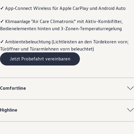
Motorenöl und Flüssigkeiten
✓
App‑Connect
Wireless für Apple
CarPlay
und
Android
Auto
Räder und Reifen
Pannen- und Unfallhilfe
Economy Service
✓
Klimaanlage "Air Care Climatronic" mit Aktiv-Kombifilter,
Volkswagen Teile
Bedienelementen hinten und 3-Zonen-Temperaturregelung
Zubehör
Modellspezifisches Zubehör
✓
Ambientebeleuchtung (Lichtleisten an den Türdekoren vorn;
Schutz und Pflege
Transport
Türöffner und Türarmlehnen vorn beleuchtet)
Entertainment und Elektronik
Individualisieren
Jetzt Probefahrt vereinbaren
Wallbox und Ladekabel
Digitale Extras
Dienste für Ihr Modell finden
Volkswagen Apps, Login und Shop
Handy und Fahrzeug verbinden
Comfortline
Updates für Software, Karten und Radio
Über Ihr Auto
Vorgängermodelle
Kundeninformationen
Highline
Volkswagen Kundenbetreuung
Warn- und Kontrollleuchten
Assistenzsysteme
Digitale Betriebsanleitung
Live Beratung