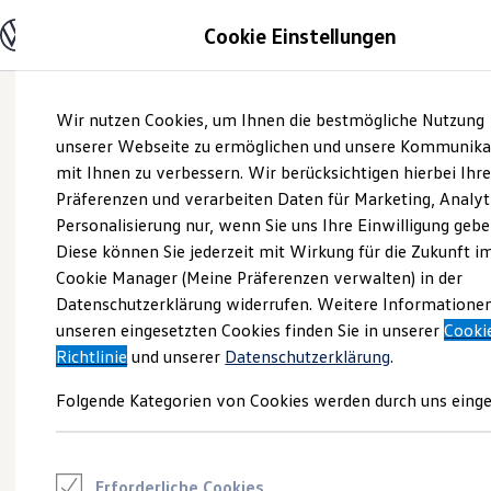
Modelle und Konfigurator
Cookie Einstellungen
Konfigurator
Modelle vergleichen
Konfiguration laden
Zum
Zum
Autosuche
Wir nutzen Cookies, um Ihnen die bestmögliche Nutzung
Hauptinhalt
Footer
Elektroautos
springen
springen
unserer Webseite zu ermöglichen und unsere Kommunika
ENERGY Sondermodelle
Nutzfahrzeuge
mit Ihnen zu verbessern. Wir berücksichtigen hierbei Ihr
SUV und CUV
Präferenzen und verarbeiten Daten für Marketing, Analyt
Familienautos
Personalisierung nur, wenn Sie uns Ihre Einwilligung gebe
Kombis
Kompaktwagen
Diese können Sie jederzeit mit Wirkung für die Zukunft i
Sportwagen
Cookie Manager (Meine Präferenzen verwalten) in der
Schnell verfügbare Fahrzeuge
Angebote und Produkte
Datenschutzerklärung widerrufen. Weitere Informatione
Aktuelle Angebote
unseren eingesetzten Cookies finden Sie in unserer
Cooki
E-Auto-Förderung
Richtlinie
und unserer
Datenschutzerklärung
.
Volkswagen Marktplatz
Die ENERGY Sondermodelle
Folgende Kategorien von Cookies werden durch uns einge
Junge Gebrauchtwagen und Gebrauchtwagen
Volkswagen Zertifizierte Gebrauchtwagen
Elektromobilität bei Gebrauchtwagen
Zubehör- und Serviceangebote
Saisonangebote
Erforderliche Cookies