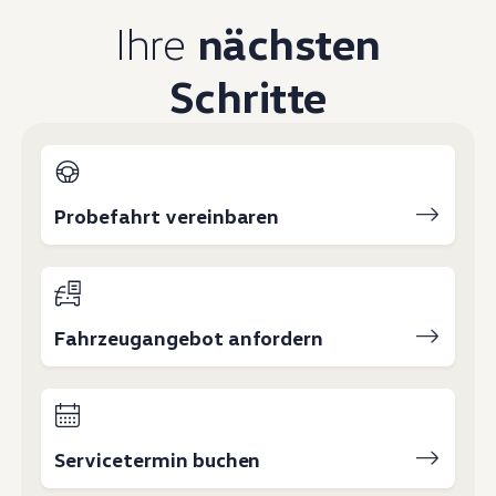
Magazin
Ihre
nächsten
Lifestyle
Transport
Familie
Schritte
Elektromobilität
Volkswagen R
Pannen- und Unfallhilfe
Volkswagen Kundenbetreuung
Probefahrt vereinbaren
Fahrzeugangebot anfordern
Servicetermin buchen