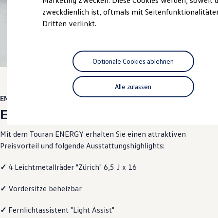
Marketing Zwecken. Diese Cookies werden, soweit d
Hybridautos
zweckdienlich ist, oftmals mit Seitenfunktionalität
Marke und Erlebnis
Dritten verlinkt.
Volkswagen R und R Experience
R-Modelle
R Experience
Driving Experience
Volkswagen entdecken
Optionale Cookies ablehnen
Werkbesichtigung
Factory visit
Lifestyle Shop
Alle zulassen
T-Roc Kollektion
ENERGY
Golf Kollektion
ENERGY
ID. Kollektion
Volkswagen Kollektion
R-Kollektion
Mit dem
Touran
ENERGY
erhalten Sie einen attraktiven
GTI Kollektion
Preisvorteil und folgende Ausstattungshighlights:
Fußball Drop
we drive football
#wedriveproud
✓
4 Leichtmetallräder "Zürich" 6,5 J x 16
Besitzer und Service
myVolkswagen
✓
Vordersitze beheizbar
Software Updates
Service und Ersatzteile
Inspektion und HU/AU
✓
Fernlichtassistent "Light Assist"
Reparaturen und Checks