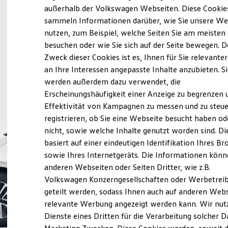
Elektrofahrzeugkonzepte
außerhalb der Volkswagen Webseiten. Diese Cookie
ID. EVERY1
sammeln Informationen darüber, wie Sie unsere We
Reichweite
nutzen, zum Beispiel, welche Seiten Sie am meisten
Reichweite der ID. Modelle
Reichweite im Winter
besuchen oder wie Sie sich auf der Seite bewegen. D
Rekuperation
Zweck dieser Cookies ist es, Ihnen für Sie relevante
Laden
an Ihre Interessen angepasste Inhalte anzubieten. S
Laden unterwegs
Laden Zuhause
werden außerdem dazu verwendet, die
Ladestationen finden
Erscheinungshäufigkeit einer Anzeige zu begrenzen 
Ladezeitensimulator
Effektivität von Kampagnen zu messen und zu steue
Batterie
Sicherheit
registrieren, ob Sie eine Webseite besucht haben od
Garantie und Lebensdauer
nicht, sowie welche Inhalte genutzt worden sind. Di
Nachhaltigkeit
basiert auf einer eindeutigen Identifikation Ihres B
Technologie
Kosten und Kauf
sowie Ihres Internetgeräts. Die Informationen kön
Verbrauchskosten
anderen Webseiten oder Seiten Dritter, wie z.B.
Kaufoptionen
Volkswagen Konzerngesellschaften oder Werbetrei
E-Auto-Förderung
Software und Konnektivität
geteilt werden, sodass Ihnen auch auf anderen Web
Die ID. Software 6
relevante Werbung angezeigt werden kann. Wir nut
ID. Software Versionen und Updates
Dienste eines Dritten für die Verarbeitung solcher D
Digitale Extras
Schnittstellen zu Ihrem ID.