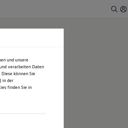
hen und unsere
 und verarbeiten Daten
. Diese können Sie
 in der
es finden Sie in