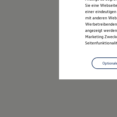
Elektrofahrzeugkonzepte
Sie eine Webseite
ID. EVERY1
einer eindeutigen
Reichweite
Reichweite der ID. Modelle
mit anderen Webse
Reichweite im Winter
Werbetreibenden,
Rekuperation
angezeigt werden 
Laden
Laden unterwegs
Marketing Zwecken
Laden Zuhause
Seitenfunktionali
Ladestationen finden
Ladezeitensimulator
Batterie
Sicherheit
Optional
Garantie und Lebensdauer
Nachhaltigkeit
Technologie
Kosten und Kauf
Verbrauchskosten
Kaufoptionen
E-Auto-Förderung
Software und Konnektivität
Die ID. Software 6
ID. Software Versionen und Updates
Digitale Extras
Schnittstellen zu Ihrem ID.