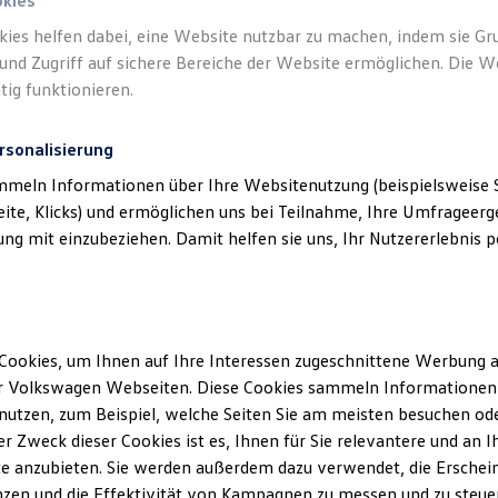
okies
kies helfen dabei, eine Website nutzbar zu machen, indem sie G
und Zugriff auf sichere Bereiche der Website ermöglichen. Die W
tig funktionieren.
rsonalisierung
mmeln Informationen über Ihre Websitenutzung (beispielsweise S
eite, Klicks) und ermöglichen uns bei Teilnahme, Ihre Umfrageerge
g mit einzubeziehen. Damit helfen sie uns, Ihr Nutzererlebnis pe
Cookies, um Ihnen auf Ihre Interessen zugeschnittene Werbung a
r Volkswagen Webseiten. Diese Cookies sammeln Informationen 
utzen, zum Beispiel, welche Seiten Sie am meisten besuchen oder
r Zweck dieser Cookies ist es, Ihnen für Sie relevantere und an I
e anzubieten. Sie werden außerdem dazu verwendet, die Erschein
Pro
zen und die Effektivität von Kampagnen zu messen und zu steuern