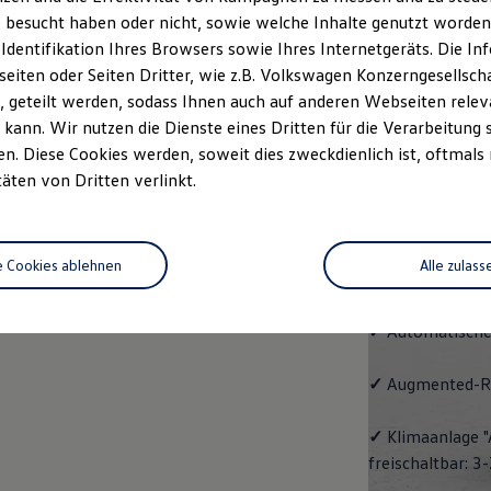
Pro
 besucht haben oder nicht, sowie welche Inhalte genutzt worden s
 Identifikation Ihres Browsers sowie Ihres Internetgeräts. Die 
Der
ID.7 Tourer
iten oder Seiten Dritter, wie z.B. Volkswagen Konzerngesellsch
Raumangebot und
 geteilt werden, sodass Ihnen auch auf anderen Webseiten rel
kann. Wir nutzen die Dienste eines Dritten für die Verarbeitung 
Ausstattungshi
. Diese Cookies werden, soweit dies zweckdienlich ist, oftmals
täten von Dritten verlinkt.
✓
Leichtmetallr
Oberfläche glan
e Cookies ablehnen
Alle zulass
✓
Spurwechselas
✓
Automatische
✓
Augmented-Re
✓
Klimaanlage "
freischaltbar: 