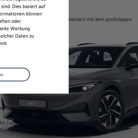
ind. Dies basiert auf
Informationen können
bietet eine hohe Reichweite, kombiniert mit dem großzügigen
aften oder
 der Flexibilität eines Kombis.
evante Werbung
solcher Daten zu
ghlights:
 mit
äder "Hudson" 8 J x 19 vorn, 8,5 J x 19 hinten, in Schwarz,
zgedreht
en
sistent "Side Assist", Ausparkassistent und Ausstiegswarnung
 Distanzregelung ACC
ality-Head-up-Display
Air Care Climatronic" mit 2-Zonen-Temperaturregelung;
3-Zonen-Regelung