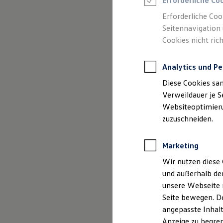
Erforderliche Co
Reifenpakete
(
Impressum & Rechtliches
)
Leasing
Erforderliche Coo
Leasing-Angebote
Seitennavigation 
Gebrauchtwagen Leasing
Cookies nicht rich
Junge Gebrauchtwagen-Leasing
Elektroauto Leasing
Kleinwagen-Leasing
Analytics und Pe
Leasing ohne Anzahlung
Finanzierung
Diese Cookies sa
Autokredit mit Schlussrate
Versicherungen und Garantien
Verweildauer je S
Kfz-Versicherung
Websiteoptimierun
Restschuldversicherungen
zuzuschneiden.
Garantien
Wartungsverträge
Geschäftskunden
Marketing
Professional Class bei Volkswagen
Großkunden
Wir nutzen diese 
Behörden
und außerhalb de
Direktkunden
Sonderfahrzeuge
unsere Webseite n
Anpfiff zum Gewinn
Seite bewegen. De
Elektromobilität
angepasste Inhalt
Elektroautos
ID. Tutorials
Anzeige zu begren