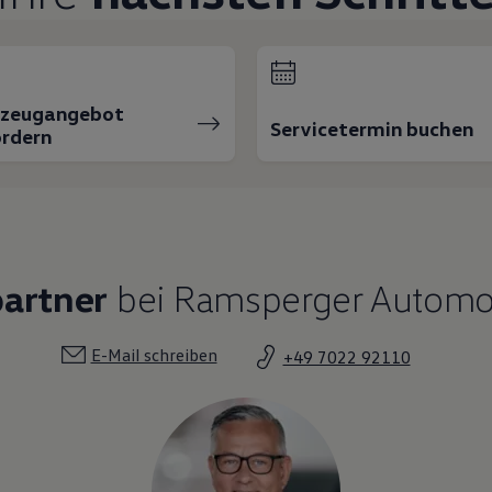
rzeugangebot
Servicetermin buchen
rdern
partner
bei Ramsperger Automob
E-Mail schreiben
+49 7022 92110