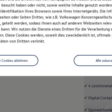
 besucht haben oder nicht, sowie welche Inhalte genutzt worden s
rzeugangebot
Servicetermin buchen
rdern
 Identifikation Ihres Browsers sowie Ihres Internetgeräts. Die 
iten oder Seiten Dritter, wie z.B. Volkswagen Konzerngesellsch
 geteilt werden, sodass Ihnen auch auf anderen Webseiten rel
kann. Wir nutzen die Dienste eines Dritten für die Verarbeitung 
. Diese Cookies werden, soweit dies zweckdienlich ist, oftmals
Passat
täten von Dritten verlinkt.
Passat
e Cookies ablehnen
Alle zulass
Bereits die Gru
modernen Assis
und LED-Rückle
✓
4 Leichtmetal
✓
Digital Cockp
✓
Spurwechselas