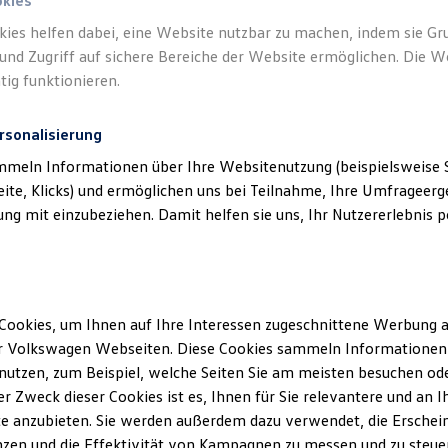
okies
kies helfen dabei, eine Website nutzbar zu machen, indem sie G
und Zugriff auf sichere Bereiche der Website ermöglichen. Die W
tig funktionieren.
rsonalisierung
mmeln Informationen über Ihre Websitenutzung (beispielsweise S
eite, Klicks) und ermöglichen uns bei Teilnahme, Ihre Umfrageerge
g mit einzubeziehen. Damit helfen sie uns, Ihr Nutzererlebnis pe
Cookies, um Ihnen auf Ihre Interessen zugeschnittene Werbung a
r Volkswagen Webseiten. Diese Cookies sammeln Informationen 
utzen, zum Beispiel, welche Seiten Sie am meisten besuchen oder
r Zweck dieser Cookies ist es, Ihnen für Sie relevantere und an I
e anzubieten. Sie werden außerdem dazu verwendet, die Erschein
zen und die Effektivität von Kampagnen zu messen und zu steuern