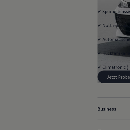
✓
Spurhalteassi
✓
Notbremsassi
✓
Automatische
✓
Rückfahrkame
✓
Climatronic (
Jetzt Probe
Business