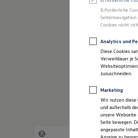
Erforderliche Co
Reifenpakete
Leasing
Erforderliche Coo
Leasing-Angebote
Seitennavigation 
Gebrauchtwagen Leasing
Cookies nicht rich
Junge Gebrauchtwagen-Leasing
Elektroauto Leasing
(
Impressum & Rechtliches
)
Kleinwagen-Leasing
Analytics und Pe
Leasing ohne Anzahlung
Finanzierung
Diese Cookies sa
Autokredit mit Schlussrate
Versicherungen und Garantien
Verweildauer je S
Kfz-Versicherung
Websiteoptimierun
Restschuldversicherungen
zuzuschneiden.
Garantien
Wartungsverträge
Geschäftskunden
Marketing
Professional Class bei Volkswagen
Großkunden
Wir nutzen diese 
Behörden
und außerhalb de
Direktkunden
Sonderfahrzeuge
unsere Webseite n
Anpfiff zum Gewinn
Seite bewegen. De
Elektromobilität
angepasste Inhalt
Elektroautos
ID. Tutorials
Anzeige zu begren