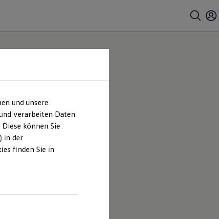
hen und unsere
 und verarbeiten Daten
. Diese können Sie
 in der
es finden Sie in