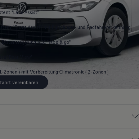
stent "Lane Assist"
stent "Front Assist" mit Fußgänger- und Radfahrererkennung
 Distanzregelung ACC "stop & go"
ra "Rear View"
 1-Zonen ) mit Vorbereitung Climatronic ( 2-Zonen )
fahrt vereinbaren