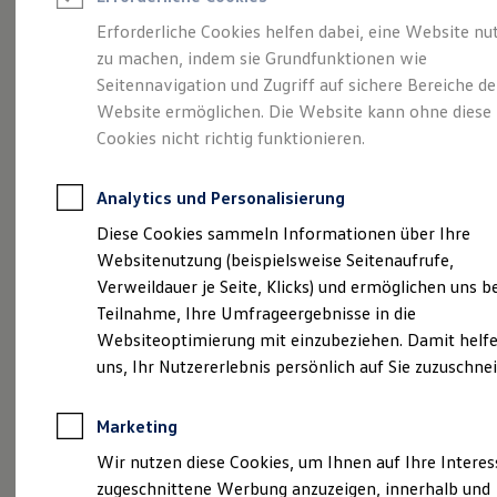
Reifenpakete
Leasing
Erforderliche Cookies helfen dabei, eine Website nu
Leasing-Angebote
zu machen, indem sie Grundfunktionen wie
Ganz schön groß.
Der
Gebrauchtwagen Leasing
Seitennavigation und Zugriff auf sichere Bereiche de
Junge Gebrauchtwagen-Leasing
Elektroauto Leasing
Website ermöglichen. Die Website kann ohne diese
Polo.
Kleinwagen-Leasing
Cookies nicht richtig funktionieren.
Leasing ohne Anzahlung
Finanzierung
Autokredit mit Schlussrate
Analytics und Personalisierung
Versicherungen und Garantien
Kfz-Versicherung
Diese Cookies sammeln Informationen über Ihre
Restschuldversicherungen
Websitenutzung (beispielsweise Seitenaufrufe,
Garantien
Verweildauer je Seite, Klicks) und ermöglichen uns b
Wartungsverträge
Geschäftskunden
Teilnahme, Ihre Umfrageergebnisse in die
Professional Class bei Volkswagen
Websiteoptimierung mit einzubeziehen. Damit helfe
Großkunden
uns, Ihr Nutzererlebnis persönlich auf Sie zuzuschne
Behörden
(
Impressum & Rechtliches
)
Direktkunden
Sonderfahrzeuge
Marketing
Anpfiff zum Gewinn
Elektromobilität
Wir nutzen diese Cookies, um Ihnen auf Ihre Intere
Elektroautos
zugeschnittene Werbung anzuzeigen, innerhalb und
ID. Tutorials