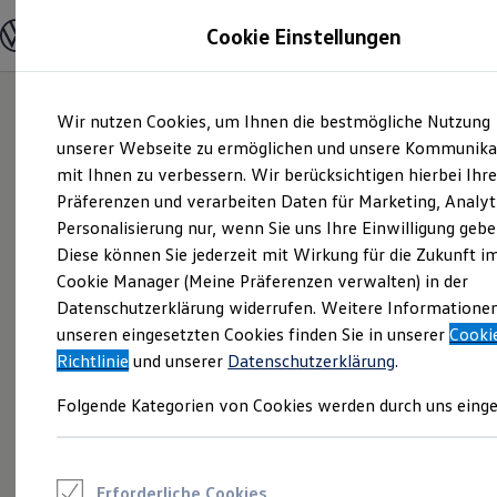
Modelle und Konfigurator
Cookie Einstellungen
Konfigurator
Modelle vergleichen
Konfiguration laden
Zum
Zum
Autosuche
Wir nutzen Cookies, um Ihnen die bestmögliche Nutzung
Hauptinhalt
Footer
Elektroautos
springen
springen
unserer Webseite zu ermöglichen und unsere Kommunika
ENERGY Sondermodelle
Nutzfahrzeuge
mit Ihnen zu verbessern. Wir berücksichtigen hierbei Ihr
SUV und CUV
Präferenzen und verarbeiten Daten für Marketing, Analyt
Familienautos
Personalisierung nur, wenn Sie uns Ihre Einwilligung gebe
Kombis
Kompaktwagen
Diese können Sie jederzeit mit Wirkung für die Zukunft i
Sportwagen
Cookie Manager (Meine Präferenzen verwalten) in der
Schnell verfügbare Fahrzeuge
Angebote und Produkte
Datenschutzerklärung widerrufen. Weitere Informatione
Aktuelle Angebote
unseren eingesetzten Cookies finden Sie in unserer
Cooki
E-Auto-Förderung
Richtlinie
und unserer
Datenschutzerklärung
.
Volkswagen Marktplatz
Die ENERGY Sondermodelle
Folgende Kategorien von Cookies werden durch uns einge
Junge Gebrauchtwagen und Gebrauchtwagen
Volkswagen Zertifizierte Gebrauchtwagen
Elektromobilität bei Gebrauchtwagen
Zubehör- und Serviceangebote
Saisonangebote
Erforderliche Cookies