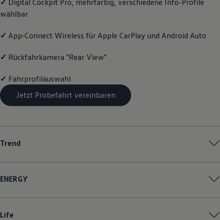
✓
Digital Cockpit Pro, mehrfarbig, verschiedene Info-Profile
Magazin
wählbar
Lifestyle
Transport
Familie
✓
App‑Connect
Wireless für Apple
CarPlay
und
Android
Auto
Elektromobilität
Volkswagen R
✓
Rückfahrkamera "Rear View"
Pannen- und Unfallhilfe
Volkswagen Kundenbetreuung
✓
Fahrprofilauswahl
Jetzt Probefahrt vereinbaren
Trend
ENERGY
Life