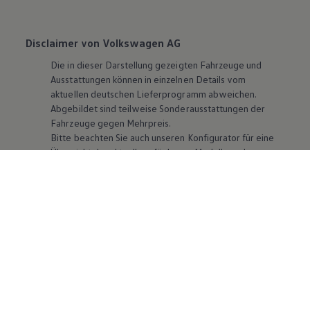
Disclaimer von Volkswagen AG
Die in dieser Darstellung gezeigten Fahrzeuge und
Ausstattungen können in einzelnen Details vom
aktuellen deutschen Lieferprogramm abweichen.
Abgebildet sind teilweise Sonderausstattungen der
Fahrzeuge gegen Mehrpreis.
Bitte beachten Sie auch unseren Konfigurator für eine
Übersicht der aktuell verfügbaren Modelle und
Ausstattungen.
Die angegebenen Verbrauchs- und Emissionswerte
beziehen sich nicht auf ein einzelnes Fahrzeug und sind
nicht Bestandteil des Angebots, sondern dienen allein
Vergleichszwecken zwischen den verschiedenen
Fahrzeugtypen. Zusatzausstattungen und
Zubehör
(Anbauteile, Reifenformat usw.) können relevante
Fahrzeugparameter, wie
z. B.
Gewicht, Rollwiderstand
und Aerodynamik verändern und neben Witterungs-
und Verkehrsbedingungen sowie dem individuellen