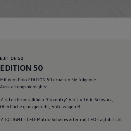
Motorenöl und Flüssigkeiten
Räder und Reifen
Pannen- und Unfallhilfe
Economy Service
Volkswagen Teile
Zubehör
Modellspezifisches Zubehör
Schutz und Pflege
Transport
Entertainment und Elektronik
Individualisieren
EDITION 50
Wallbox und Ladekabel
EDITION 50
Digitale Extras
Dienste für Ihr Modell finden
Volkswagen Apps, Login und Shop
Mit dem
Polo
EDITION 50 erhalten Sie folgende
Handy und Fahrzeug verbinden
Ausstattungshighlights:
Updates für Software, Karten und Radio
Über Ihr Auto
Vorgängermodelle
✓
4 Leichtmetallräder "Coventry" 6,5 J x 16 in Schwarz,
Kundeninformationen
Oberfläche glanzgedreht,
Volkswagen
R
Volkswagen Kundenbetreuung
Warn- und Kontrollleuchten
✓
IQ.LIGHT - LED-Matrix-Scheinwerfer mit LED-Tagfahrlicht
Assistenzsysteme
Digitale Betriebsanleitung
Live Beratung