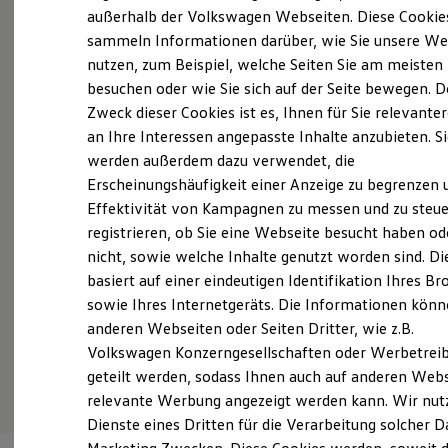
Elektrofahrzeugkonzepte
außerhalb der Volkswagen Webseiten. Diese Cookie
Probefahrt vereinbaren
ID. EVERY1
sammeln Informationen darüber, wie Sie unsere We
Reichweite
nutzen, zum Beispiel, welche Seiten Sie am meisten
Reichweite der ID. Modelle
Reichweite im Winter
besuchen oder wie Sie sich auf der Seite bewegen. D
Rekuperation
Zweck dieser Cookies ist es, Ihnen für Sie relevante
Laden
Fahrzeugangebot anfordern
an Ihre Interessen angepasste Inhalte anzubieten. S
Laden unterwegs
Laden Zuhause
werden außerdem dazu verwendet, die
Ladestationen finden
Erscheinungshäufigkeit einer Anzeige zu begrenzen 
Ladezeitensimulator
Effektivität von Kampagnen zu messen und zu steue
Batterie
Sicherheit
registrieren, ob Sie eine Webseite besucht haben od
Servicetermin buchen
Garantie und Lebensdauer
nicht, sowie welche Inhalte genutzt worden sind. Di
Nachhaltigkeit
basiert auf einer eindeutigen Identifikation Ihres B
Technologie
Kosten und Kauf
sowie Ihres Internetgeräts. Die Informationen kön
Verbrauchskosten
anderen Webseiten oder Seiten Dritter, wie z.B.
Kaufoptionen
Serviceanfrage stellen
Volkswagen Konzerngesellschaften oder Werbetrei
E-Auto-Förderung
Software und Konnektivität
geteilt werden, sodass Ihnen auch auf anderen Web
Die ID. Software 6
relevante Werbung angezeigt werden kann. Wir nut
ID. Software Versionen und Updates
Dienste eines Dritten für die Verarbeitung solcher D
Digitale Extras
Schnittstellen zu Ihrem ID.