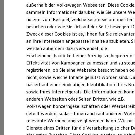
Elektrofahrzeugkonzepte
außerhalb der Volkswagen Webseiten. Diese Cookie
ID. EVERY1
sammeln Informationen darüber, wie Sie unsere We
Reichweite
nutzen, zum Beispiel, welche Seiten Sie am meisten
Reichweite der ID. Modelle
Reichweite im Winter
besuchen oder wie Sie sich auf der Seite bewegen. D
(
Impressum & Rechtliches
)
Rekuperation
Zweck dieser Cookies ist es, Ihnen für Sie relevante
Laden
an Ihre Interessen angepasste Inhalte anzubieten. S
Laden unterwegs
Laden Zuhause
werden außerdem dazu verwendet, die
Alles begann in Bochum
Ladestationen finden
Erscheinungshäufigkeit einer Anzeige zu begrenzen 
Ladezeitensimulator
Effektivität von Kampagnen zu messen und zu steue
Batterie
Heinz-Dieter Tiemeyer hat den Automobilhandel
Sicherheit
registrieren, ob Sie eine Webseite besucht haben od
Garantie und Lebensdauer
aber nicht nur im Blut, sondern von der Pieke auf
nicht, sowie welche Inhalte genutzt worden sind. Di
Nachhaltigkeit
gelernt. Nach einer fundierten Ausbildung zum
basiert auf einer eindeutigen Identifikation Ihres B
Technologie
Kosten und Kauf
sowie Ihres Internetgeräts. Die Informationen kön
Kfz-Mechaniker übernahm er im Jahre 2002 die
Verbrauchskosten
anderen Webseiten oder Seiten Dritter, wie z.B.
alleinige Geschäftsleitung der damals drei
Kaufoptionen
Volkswagen Konzerngesellschaften oder Werbetrei
E-Auto-Förderung
Betriebe von seiner Mutter Elvira. Von diesem
Software und Konnektivität
geteilt werden, sodass Ihnen auch auf anderen Web
Zeitpunkt an steuert Heinz-Dieter Tiemeyer die
Die ID. Software 6
relevante Werbung angezeigt werden kann. Wir nut
ID. Software Versionen und Updates
Gruppe erfolgreich auf dem Expansionskurs.
Dienste eines Dritten für die Verarbeitung solcher D
Digitale Extras
Kontinuierlich erschloss das Unternehmen unter
Schnittstellen zu Ihrem ID.