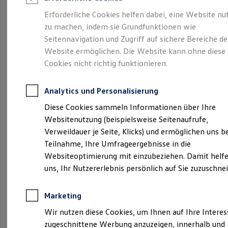
Reifenpakete
Leasing
Erforderliche Cookies helfen dabei, eine Website nu
Leasing-Angebote
zu machen, indem sie Grundfunktionen wie
Heinz-Dieter Tiemeyer
Gebrauchtwagen Leasing
Seitennavigation und Zugriff auf sichere Bereiche de
Junge Gebrauchtwagen-Leasing
Elektroauto Leasing
Website ermöglichen. Die Website kann ohne diese
erhält:
,,Executive
Kleinwagen-Leasing
Cookies nicht richtig funktionieren.
Leasing ohne Anzahlung
Circle Award 2022"
Finanzierung
Autokredit mit Schlussrate
Analytics und Personalisierung
Versicherungen und Garantien
für sein Lebenswerk
Kfz-Versicherung
Diese Cookies sammeln Informationen über Ihre
Restschuldversicherungen
Websitenutzung (beispielsweise Seitenaufrufe,
Garantien
Verweildauer je Seite, Klicks) und ermöglichen uns b
Wartungsverträge
Geschäftskunden
Teilnahme, Ihre Umfrageergebnisse in die
Professional Class bei Volkswagen
Websiteoptimierung mit einzubeziehen. Damit helfe
Großkunden
uns, Ihr Nutzererlebnis persönlich auf Sie zuzuschne
Behörden
Direktkunden
Sonderfahrzeuge
Marketing
Anpfiff zum Gewinn
Elektromobilität
Wir nutzen diese Cookies, um Ihnen auf Ihre Intere
Elektroautos
zugeschnittene Werbung anzuzeigen, innerhalb und
ID. Tutorials