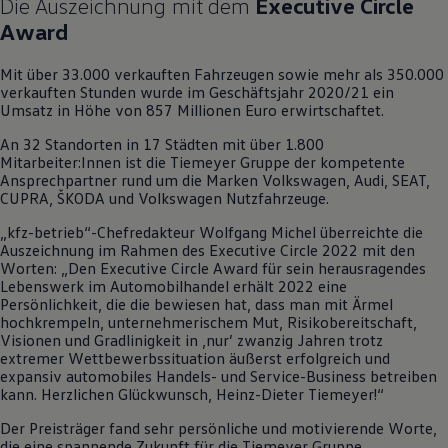
Die Auszeichnung mit dem
Executive Circle
Motorenöl und Flüssigkeiten
Award
Räder und Reifen
Pannen- und Unfallhilfe
Economy Service
Mit über 33.000 verkauften Fahrzeugen sowie mehr als 350.000
Volkswagen Teile
verkauften Stunden wurde im Geschäftsjahr 2020/21 ein
Zubehör
Umsatz in Höhe von 857 Millionen Euro erwirtschaftet.
Modellspezifisches Zubehör
Schutz und Pflege
An 32 Standorten in 17 Städten mit über 1.800
Transport
Mitarbeiter:Innen ist die Tiemeyer Gruppe der kompetente
Entertainment und Elektronik
Ansprechpartner rund um die Marken
Volkswagen
, Audi, SEAT,
Individualisieren
CUPRA, ŠKODA und
Volkswagen
Nutzfahrzeuge.
Wallbox und Ladekabel
Digitale Extras
„kfz-betrieb“-Chefredakteur Wolfgang Michel überreichte die
Dienste für Ihr Modell finden
Auszeichnung im Rahmen des Executive Circle 2022 mit den
Volkswagen Apps, Login und Shop
Worten: „Den Executive Circle Award für sein herausragendes
Handy und Fahrzeug verbinden
Lebenswerk im Automobilhandel erhält 2022 eine
Updates für Software, Karten und Radio
Persönlichkeit, die die bewiesen hat, dass man mit Ärmel
Über Ihr Auto
hochkrempeln, unternehmerischem Mut, Risikobereitschaft,
Vorgängermodelle
Visionen und Gradlinigkeit in ‚nur’ zwanzig Jahren trotz
Kundeninformationen
extremer Wettbewerbssituation äußerst erfolgreich und
Volkswagen Kundenbetreuung
expansiv automobiles Handels- und
Service
-Business betreiben
Warn- und Kontrollleuchten
kann. Herzlichen Glückwunsch, Heinz-Dieter Tiemeyer!“
Assistenzsysteme
Der Preisträger fand sehr persönliche und motivierende Worte,
Digitale Betriebsanleitung
die eine spannende Zukunft für die Tiemeyer Gruppe
Live Beratung