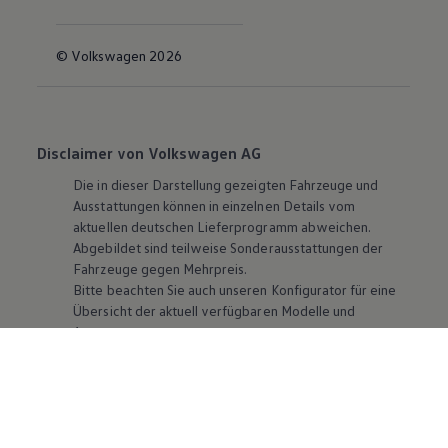
© Volkswagen 2026
Disclaimer von Volkswagen AG
Die in dieser Darstellung gezeigten Fahrzeuge und
Ausstattungen können in einzelnen Details vom
aktuellen deutschen Lieferprogramm abweichen.
Abgebildet sind teilweise Sonderausstattungen der
Fahrzeuge gegen Mehrpreis.
Bitte beachten Sie auch unseren Konfigurator für eine
Übersicht der aktuell verfügbaren Modelle und
Ausstattungen.
Die angegebenen Verbrauchs- und Emissionswerte
beziehen sich nicht auf ein einzelnes Fahrzeug und sind
nicht Bestandteil des Angebots, sondern dienen allein
Vergleichszwecken zwischen den verschiedenen