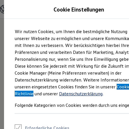
Modelle und Konfigurator
Cookie Einstellungen
Konfigurator
Modelle vergleichen
Konfiguration laden
Zum
Zum
Autosuche
Wir nutzen Cookies, um Ihnen die bestmögliche Nutzung
Hauptinhalt
Footer
Elektroautos
springen
springen
unserer Webseite zu ermöglichen und unsere Kommunika
ENERGY Sondermodelle
Nutzfahrzeuge
mit Ihnen zu verbessern. Wir berücksichtigen hierbei Ihr
SUV und CUV
Präferenzen und verarbeiten Daten für Marketing, Analyt
Familienautos
Personalisierung nur, wenn Sie uns Ihre Einwilligung gebe
Kombis
Kompaktwagen
Diese können Sie jederzeit mit Wirkung für die Zukunft i
Sportwagen
Cookie Manager (Meine Präferenzen verwalten) in der
Schnell verfügbare Fahrzeuge
Angebote und Produkte
Datenschutzerklärung widerrufen. Weitere Informatione
Aktuelle Angebote
unseren eingesetzten Cookies finden Sie in unserer
Cooki
E-Auto-Förderung
Richtlinie
und unserer
Datenschutzerklärung
.
Volkswagen Marktplatz
Die ENERGY Sondermodelle
Folgende Kategorien von Cookies werden durch uns einge
Junge Gebrauchtwagen und Gebrauchtwagen
Volkswagen Zertifizierte Gebrauchtwagen
Elektromobilität bei Gebrauchtwagen
Zubehör- und Serviceangebote
Saisonangebote
Erforderliche Cookies